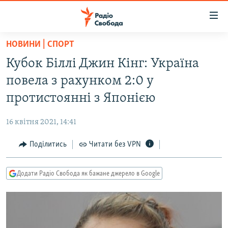
Доступність
посилання
Перейти
НОВИНИ | СПОРТ
до
РАДІО СВОБОДА – 70 РОКІВ
Кубок Біллі Джин Кінг: Україна
основного
ВСЕ ЗА ДОБУ
матеріалу
повела з рахунком 2:0 у
СТАТТІ
Перейти
протистоянні з Японією
до
ВІЙНА
ПОЛІТИКА
основної
16 квітня 2021, 14:41
РОСІЙСЬКА «ФІЛЬТРАЦІЯ»
ЕКОНОМІКА
навігації
Перейти
Поділитись
Читати без VPN
ДОНБАС.РЕАЛІЇ
СУСПІЛЬСТВО
до
КРИМ.РЕАЛІЇ
КУЛЬТУРА
пошуку
Додати Радіо Свобода як бажане джерело в Google
ТИ ЯК?
СПОРТ
СХЕМИ
УКРАЇНА
ПРИАЗОВ’Я
СВІТ