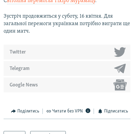
С
вітоліна перемогла Тіхіро Мурамацу
.
Зустріч продовжиться у суботу, 16 квітня. Для
Усі сайти RFE/RL
загальної перемоги українкам потрібно виграти ще
один матч.
Twitter
Telegram
Google News
Поділитись
Читати без VPN
Підписатись