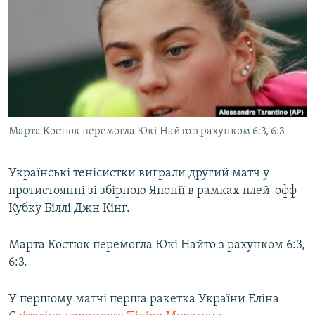
КИТАЙ.ВИКЛИКИ
МУЛЬТИМЕДІА
ФОТО
СПЕЦПРОЄКТИ
ПОДКАСТИ
Марта Костюк перемогла Юкі Найто з рахунком 6:3, 6:3
КРИМ РЕАЛІЇ
РУС
Українські тенісистки виграли другий матч у
протистоянні зі збірною Японії в рамках плей-офф
УКР
Кубку Біллі Джн Кінг.
КТАТ
Марта Костюк перемогла Юкі Найто з рахунком 6:3,
ДОЛУЧАЙСЯ!
6:3.
У першому матчі перша ракетка України Еліна