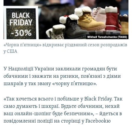
МУЛЬТИМЕДІА
ФОТО
СПЕЦПРОЄКТИ
ПОДКАСТИ
«Чорна п’ятниця» відкриває різдвяний сезон розпродажів
у США
КРИМ РЕАЛІЇ
РУС
У Нацполіції України закликали громадян бути
УКР
обачними і зважати на ризики, пов’язані з діями
КТАТ
шахраїв у так звану «чорну п’ятницю».
ДОЛУЧАЙСЯ!
«Так хочеться всього і побільше у Black Friday. Так
само думають і шахраї. Будьте обачними, нехай
ваш онлайн-шопінг буде безпечним», – йдеться в
повідомленні поліції на сторінці у Facebookю