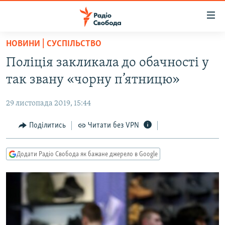
Доступність
посилання
Перейти
НОВИНИ | СУСПІЛЬСТВО
до
РАДІО СВОБОДА – 70 РОКІВ
Поліція закликала до обачності у
основного
ВСЕ ЗА ДОБУ
матеріалу
так звану «чорну п’ятницю»
СТАТТІ
Перейти
до
29 листопада 2019, 15:44
ВІЙНА
ПОЛІТИКА
основної
РОСІЙСЬКА «ФІЛЬТРАЦІЯ»
Поділитись
Читати без VPN
ЕКОНОМІКА
навігації
Перейти
ДОНБАС.РЕАЛІЇ
СУСПІЛЬСТВО
до
Додати Радіо Свобода як бажане джерело в Google
КРИМ.РЕАЛІЇ
КУЛЬТУРА
пошуку
ТИ ЯК?
СПОРТ
СХЕМИ
УКРАЇНА
КИТАЙ.ВИКЛИКИ
СВІТ