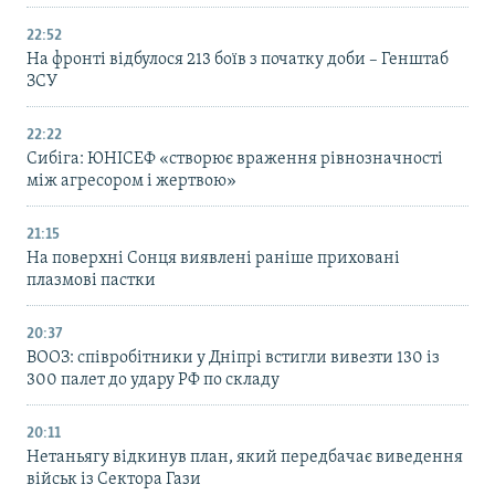
22:52
На фронті відбулося 213 боїв з початку доби – Генштаб
ЗСУ
22:22
Сибіга: ЮНІСЕФ «створює враження рівнозначності
між агресором і жертвою»
21:15
На поверхні Сонця виявлені раніше приховані
плазмові пастки
20:37
ВООЗ: співробітники у Дніпрі встигли вивезти 130 із
300 палет до удару РФ по складу
20:11
Нетаньягу відкинув план, який передбачає виведення
військ із Сектора Гази