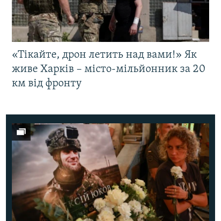
«Тікайте, дрон летить над вами!» Як
живе Харків – місто-мільйонник за 20
км від фронту