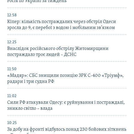
Росія по Україні за тиждень
12:58
Кіпер: кількість постраждалих через обстріл Одеси
зросла до 9, є перебої з водою і мобільним зв’язком
12:25
Внаслідок російського обстрілу Житомирщини
постраждало троє людей – ДСНС
11:50
«Мадяр»: СБС знищили позицію ЗРК С-400 «Тріумф»,
радари і три судна РФ
11:02
Сили РФ атакували Одесу: є руйнування і постраждалі,
зникло світло – влада
10:25
За добу на фронті відбулось понад 230 бойових зіткнень