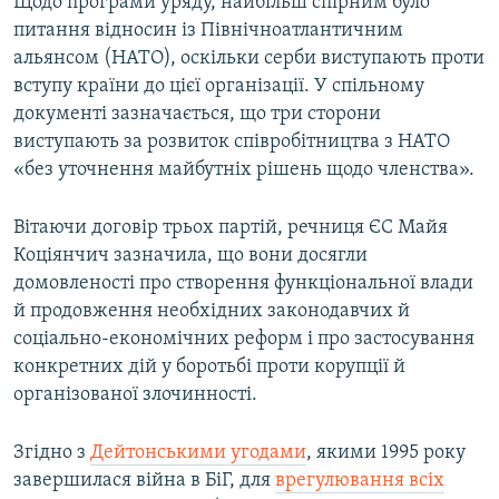
Щодо програми уряду, найбільш спірним було
питання відносин із Північноатлантичним
альянсом (НАТО), оскільки серби виступають проти
вступу країни до цієї організації. У спільному
документі зазначається, що три сторони
виступають за розвиток співробітництва з НАТО
«без уточнення майбутніх рішень щодо членства».
Вітаючи договір трьох партій, речниця ЄС Майя
Коціянчич зазначила, що вони досягли
домовленості про створення функціональної влади
й продовження необхідних законодавчих й
соціально-економічних реформ і про застосування
конкретних дій у боротьбі проти корупції й
організованої злочинності.
Згідно з
Дейтонськими угодами
, якими 1995 року
завершилася війна в БіГ, для
врегулювання всіх