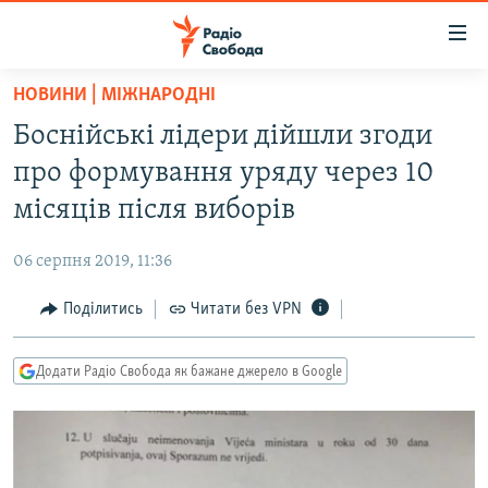
Доступність
посилання
Перейти
НОВИНИ | МІЖНАРОДНІ
до
РАДІО СВОБОДА – 70 РОКІВ
Боснійські лідери дійшли згоди
основного
ВСЕ ЗА ДОБУ
матеріалу
про формування уряду через 10
СТАТТІ
Перейти
місяців після виборів
до
ВІЙНА
ПОЛІТИКА
основної
06 серпня 2019, 11:36
РОСІЙСЬКА «ФІЛЬТРАЦІЯ»
ЕКОНОМІКА
навігації
Перейти
Поділитись
Читати без VPN
ДОНБАС.РЕАЛІЇ
СУСПІЛЬСТВО
до
КРИМ.РЕАЛІЇ
КУЛЬТУРА
пошуку
Додати Радіо Свобода як бажане джерело в Google
ТИ ЯК?
СПОРТ
СХЕМИ
УКРАЇНА
КИТАЙ.ВИКЛИКИ
СВІТ