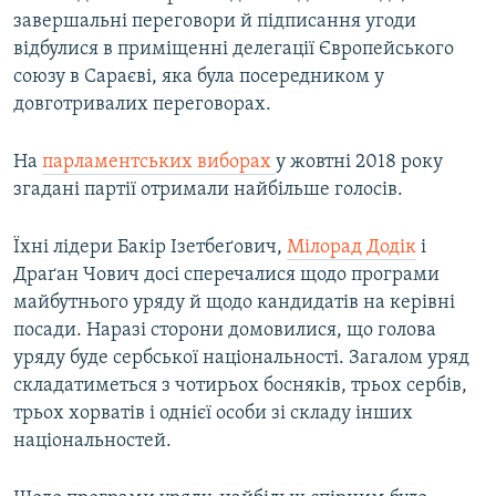
завершальні переговори й підписання угоди
Усі сайти RFE/RL
відбулися в приміщенні делегації Європейського
союзу в Сараєві, яка була посередником у
довготривалих переговорах.
На
парламентських виборах
у жовтні 2018 року
згадані партії отримали найбільше голосів.
Їхні лідери Бакір Ізетбеґович,
Мілорад Додік
і
Драґан Чович досі сперечалися щодо програми
майбутнього уряду й щодо кандидатів на керівні
посади. Наразі сторони домовилися, що голова
уряду буде сербської національності. Загалом уряд
складатиметься з чотирьох босняків, трьох сербів,
трьох хорватів і однієї особи зі складу інших
національностей.