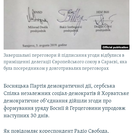
МУЛЬТИМЕДІА
ФОТО
СПЕЦПРОЄКТИ
ПОДКАСТИ
КРИМ РЕАЛІЇ
Завершальні переговори й підписання угоди відбулися в
РУС
приміщенні делегації Європейського союзу в Сараєві, яка
була посередником у довготривалих переговорах
УКР
КТАТ
Босняцька Партія демократичної дії, сербська
Спілка незалежних соціал-демократів й Хорватське
ДОЛУЧАЙСЯ!
демократичне обʼєднання дійшли згоди про
формування уряду Боснії й Герцеговини упродовж
наступних 30 днів.
Як повідомляє кореспондент Радіо Свобода,