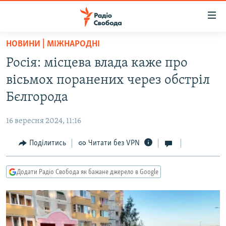
Доступність
посилання
Перейти
НОВИНИ | МІЖНАРОДНІ
до
РАДІО СВОБОДА – 70 РОКІВ
Росія: місцева влада каже про
основного
ВСЕ ЗА ДОБУ
матеріалу
вісьмох поранених через обстріл
СТАТТІ
Перейти
Бєлгорода
до
ВІЙНА
ПОЛІТИКА
основної
16 вересня 2024, 11:16
РОСІЙСЬКА «ФІЛЬТРАЦІЯ»
ЕКОНОМІКА
навігації
Перейти
Поділитись
Читати без VPN
ДОНБАС.РЕАЛІЇ
СУСПІЛЬСТВО
до
КРИМ.РЕАЛІЇ
КУЛЬТУРА
пошуку
Додати Радіо Свобода як бажане джерело в Google
ТИ ЯК?
СПОРТ
СХЕМИ
УКРАЇНА
КИТАЙ.ВИКЛИКИ
СВІТ