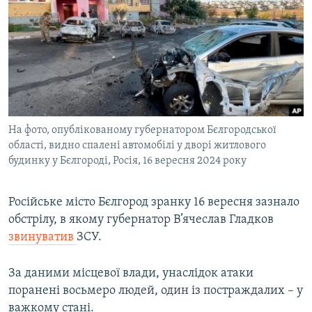
МУЛЬТИМЕДІА
ФОТО
СПЕЦПРОЄКТИ
ПОДКАСТИ
КРИМ РЕАЛІЇ
На фото, опублікованому губернатором Бєлгородської
РУС
області, видно спалені автомобілі у дворі житлового
будинку у Бєлгороді, Росія, 16 вересня 2024 року
УКР
КТАТ
Російське місто Бєлгород зранку 16 вересня зазнало
обстрілу, в якому губернатор В’ячеслав Гладков
ДОЛУЧАЙСЯ!
звинуватив
ЗСУ.
За даними місцевої влади, унаслідок атаки
поранені восьмеро людей, один із постраждалих – у
важкому стані.