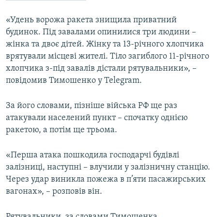
Усі сайти RFE/RL
«Удень ворожа ракета знищила приватний
будинок. Під завалами опинилися три людини –
жінка та двоє дітей. Жінку та 13-річного хлопчика
врятували місцеві жителі. Тіло загиблого 11-річного
хлопчика з-під завалів дістали рятувальники», –
повідомив Тимошенко у Telegram.
За його словами, пізніше війська РФ ще раз
атакували населений пункт – спочатку однією
ракетою, а потім ще трьома.
«Перша атака пошкодила господарчі будівлі
залізниці, наступні – влучили у залізничну станцію.
Через удар виникла пожежа в п’яти пасажирських
вагонах», – розповів він.
Рятувальники, за словами Тимошенка,