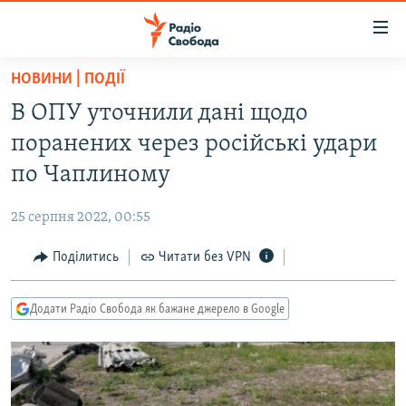
Доступність
посилання
Перейти
НОВИНИ | ПОДІЇ
до
РАДІО СВОБОДА – 70 РОКІВ
В ОПУ уточнили дані щодо
основного
ВСЕ ЗА ДОБУ
матеріалу
поранених через російські удари
СТАТТІ
Перейти
по Чаплиному
до
ВІЙНА
ПОЛІТИКА
основної
25 серпня 2022, 00:55
РОСІЙСЬКА «ФІЛЬТРАЦІЯ»
ЕКОНОМІКА
навігації
Перейти
Поділитись
Читати без VPN
ДОНБАС.РЕАЛІЇ
СУСПІЛЬСТВО
до
КРИМ.РЕАЛІЇ
КУЛЬТУРА
пошуку
Додати Радіо Свобода як бажане джерело в Google
ТИ ЯК?
СПОРТ
СХЕМИ
УКРАЇНА
КИТАЙ.ВИКЛИКИ
СВІТ