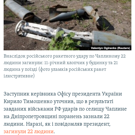
МУЛЬТИМЕДІА
ФОТО
СПЕЦПРОЄКТИ
ПОДКАСТИ
КРИМ РЕАЛІЇ
Внаслідок російського ракетного удару по Чаплиному 22
РУС
людини загинули: 11-річний хлопчик у будинку та 21
людина у поїзді (фото уламків російських ракет
УКР
ілюстрвтивне)
КТАТ
Заступник керівника Офісу президента України
ДОЛУЧАЙСЯ!
Кирило Тимошенко уточнив, що в результаті
завданих військами РФ ударів по селищу Чаплине
на Дніпропетровщині поранень зазнали 22
людини. Наразі, як і повідомляв президент,
загинули 22 людини
.