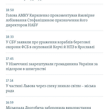
18:50
Голова АМКУ Кириленко прокоментував ймовірне
лобіювання Стефанішиною призначення його
директором НАБУ
18:33
У СБУ заявили про ураження кораблів берегової
охорони ФСБ в окупованій Керчі й НПЗ в Ярославлі
17:45
У Німеччині заарештували громадянина України за
підозрою в шпигунстві
17:14
У частині Львова через спеку зникло світло – міська
рада
16:59
Міськрада Дрогобича заборонила використання