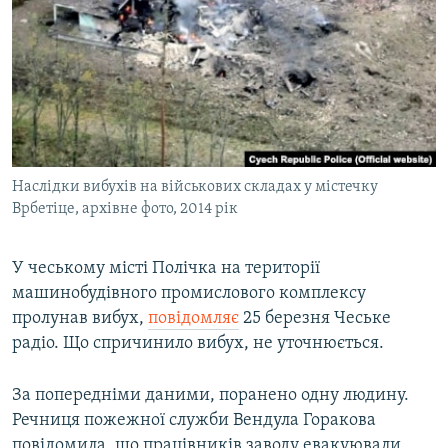
МУЛЬТИМЕДІА
ФОТО
СПЕЦПРОЄКТИ
ПОДКАСТИ
КРИМ РЕАЛІЇ
Наслідки вибухів на військових складах у містечку
РУС
Врбетіце, архівне фото, 2014 рік
УКР
У чеському місті Полічка на території
КТАТ
машинобудівного промислового комплексу
пролунав вибух,
повідомляє
25 березня Чеське
ДОЛУЧАЙСЯ!
радіо. Що спричинило вибух, не уточнюється.
За попередніми даними, поранено одну людину.
Речниця пожежної служби Вендула Горакова
повідомила, що працівників заводу евакуювали.