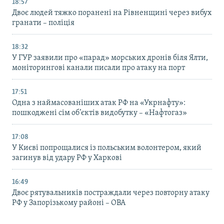
18:57
Двоє людей тяжко поранені на Рівненщині через вибух
гранати – поліція
18:32
У ГУР заявили про «парад» морських дронів біля Ялти,
моніторингові канали писали про атаку на порт
17:51
Одна з наймасованіших атак РФ на «Укрнафту»:
пошкоджені сім об’єктів видобутку – «Нафтогаз»
17:08
У Києві попрощалися із польським волонтером, який
загинув від удару РФ у Харкові
16:49
Двоє рятувальників постраждали через повторну атаку
РФ у Запорізькому районі – ОВА