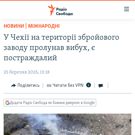
Доступність
посилання
Перейти
НОВИНИ | МІЖНАРОДНІ
до
РАДІО СВОБОДА – 70 РОКІВ
У Чехії на території збройового
основного
ВСЕ ЗА ДОБУ
матеріалу
заводу пролунав вибух, є
СТАТТІ
Перейти
постраждалий
до
ВІЙНА
ПОЛІТИКА
основної
25 березня 2025, 13:18
РОСІЙСЬКА «ФІЛЬТРАЦІЯ»
ЕКОНОМІКА
навігації
Перейти
Поділитись
Читати без VPN
ДОНБАС.РЕАЛІЇ
СУСПІЛЬСТВО
до
КРИМ.РЕАЛІЇ
КУЛЬТУРА
пошуку
Додати Радіо Свобода як бажане джерело в Google
ТИ ЯК?
СПОРТ
СХЕМИ
УКРАЇНА
КИТАЙ.ВИКЛИКИ
СВІТ