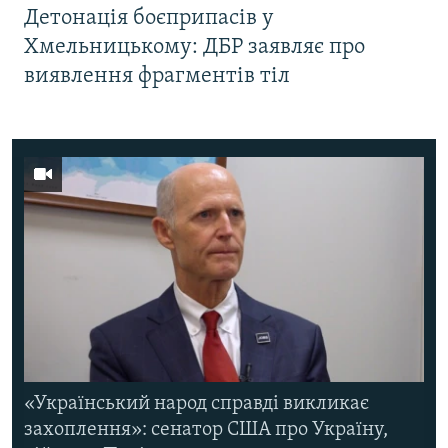
Детонація боєприпасів у
Хмельницькому: ДБР заявляє про
виявлення фрагментів тіл
«Український народ справді викликає
захоплення»: сенатор США про Україну,