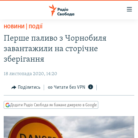
Доступність
посилання
Перейти
НОВИНИ | ПОДІЇ
до
РАДІО СВОБОДА – 70 РОКІВ
Перше паливо з Чорнобиля
основного
ВСЕ ЗА ДОБУ
матеріалу
завантажили на сторічне
СТАТТІ
Перейти
зберігання
до
ВІЙНА
ПОЛІТИКА
основної
18 листопада 2020, 14:20
РОСІЙСЬКА «ФІЛЬТРАЦІЯ»
ЕКОНОМІКА
навігації
Перейти
Поділитись
Читати без VPN
ДОНБАС.РЕАЛІЇ
СУСПІЛЬСТВО
до
КРИМ.РЕАЛІЇ
КУЛЬТУРА
пошуку
Додати Радіо Свобода як бажане джерело в Google
ТИ ЯК?
СПОРТ
СХЕМИ
УКРАЇНА
ПРИАЗОВ’Я
СВІТ