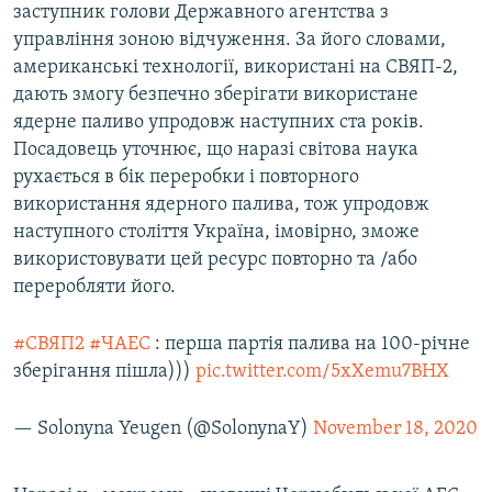
заступник голови Державного агентства з
управління зоною відчуження. За його словами,
американські технології, використані на СВЯП-2,
дають змогу безпечно зберігати використане
ядерне паливо упродовж наступних ста років.
Посадовець уточнює, що наразі світова наука
рухається в бік переробки і повторного
використання ядерного палива, тож упродовж
наступного століття Україна, імовірно, зможе
використовувати цей ресурс повторно та /або
переробляти його.
#СВЯП2
#ЧАЕС
: перша партія палива на 100-річне
зберігання пішла)))
pic.twitter.com/5xXemu7BHX
— Solonyna Yeugen (@SolonynaY)
November 18, 2020