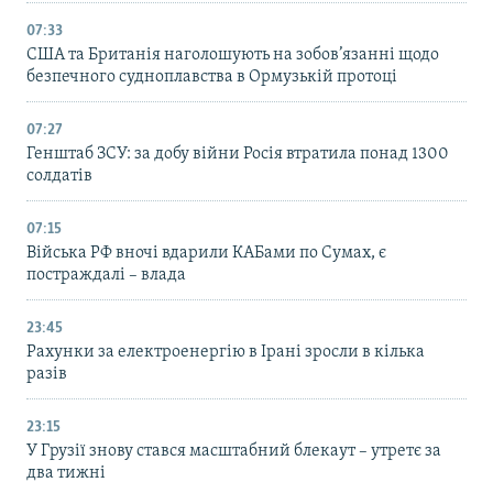
07:33
США та Британія наголошують на зобов’язанні щодо
безпечного судноплавства в Ормузькій протоці
07:27
Генштаб ЗСУ: за добу війни Росія втратила понад 1300
солдатів
07:15
Війська РФ вночі вдарили КАБами по Сумах, є
постраждалі – влада
23:45
Рахунки за електроенергію в Ірані зросли в кілька
разів
23:15
У Грузії знову стався масштабний блекаут – утретє за
два тижні