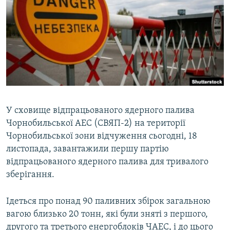
КИТАЙ.ВИКЛИКИ
МУЛЬТИМЕДІА
ФОТО
СПЕЦПРОЄКТИ
ПОДКАСТИ
У сховище відпрацьованого ядерного палива
КРИМ РЕАЛІЇ
Чорнобильської АЕС (СВЯП-2) на території
РУС
Чорнобильської зони відчуження сьогодні, 18
УКР
листопада, завантажили першу партію
КТАТ
відпрацьованого ядерного палива для тривалого
зберігання.
ДОЛУЧАЙСЯ!
Ідеться про понад 90 паливних збірок загальною
вагою близько 20 тонн, які були зняті з першого,
другого та третього енергоблоків ЧАЕС, і до цього