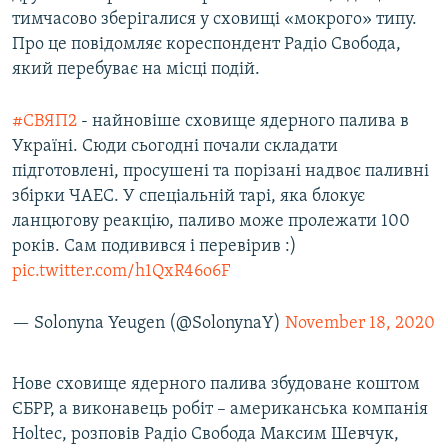
тимчасово зберігалися у сховищі «мокрого» типу.
Про це повідомляє кореспондент Радіо Свобода,
Усі сайти RFE/RL
який перебуває на місці подій.
#СВЯП2
- найновіше сховище ядерного палива в
Україні. Сюди сьогодні почали складати
підготовлені, просушені та порізані надвоє паливні
збірки ЧАЕС. У спеціальній тарі, яка блокує
ланцюгову реакцію, паливо може пролежати 100
років. Сам подивився і перевірив :)
pic.twitter.com/h1QxR46o6F
— Solonyna Yeugen (@SolonynaY)
November 18, 2020
Нове сховище ядерного палива збудоване коштом
ЄБРР, а виконавець робіт – американська компанія
Holtec, розповів Радіо Свобода Максим Шевчук,