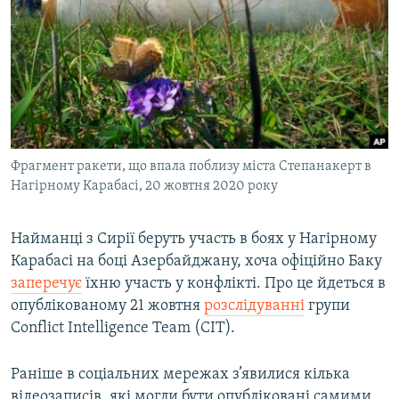
МУЛЬТИМЕДІА
ФОТО
СПЕЦПРОЄКТИ
ПОДКАСТИ
КРИМ РЕАЛІЇ
Фрагмент ракети, що впала поблизу міста Степанакерт в
РУС
Нагірному Карабасі, 20 жовтня 2020 року
УКР
Найманці з Сирії беруть участь в боях у Нагірному
КТАТ
Карабасі на боці Азербайджану, хоча офіційно Баку
заперечує
їхню участь у конфлікті. Про це йдеться в
ДОЛУЧАЙСЯ!
опублікованому 21 жовтня
розслідуванні
групи
Conflict Intelligence Team (CIT).
Раніше в соціальних мережах з’явилися кілька
відеозаписів, які могли бути опубліковані самими