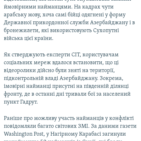
Усі сайти RFE/RL
ймовірними найманцями. На кадрах чути
арабську мову, хоча самі бійці одягнені у форму
Державної прикордонної служби Азербайджану і в
бронежилети, які використовують Сухопутні
війська цієї країни.
Як стверджують експерти CIT, користувачам
соціальних мереж вдалося встановити, що ці
відеоролики дійсно були зняті на території,
підконтрольній владі Азербайджану. Зокрема,
імовірні найманці присутні на південній ділянці
фронту, де в останні дні тривали бої за населений
пункт Гадрут.
Раніше про можливу участь найманців у конфлікті
повідомляли багато світових ЗМІ. За даними газети
Washington Post, у Нагірному Карабасі загинули