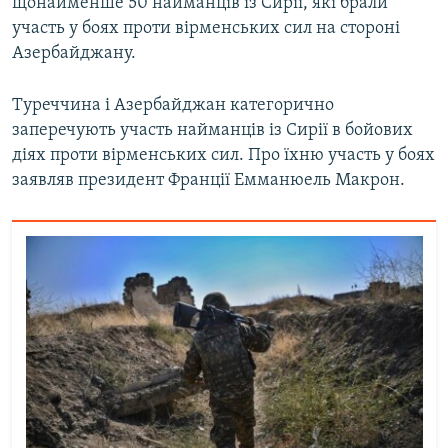
щонайменше 50 найманців із Сирії, які брали
участь у боях проти вірменських сил на стороні
Азербайджану.
Туреччина і Азербайджан категорично
заперечують участь найманців із Сирії в бойових
діях проти вірменських сил. Про їхню участь у боях
заявляв президент Франції Емманюель Макрон.