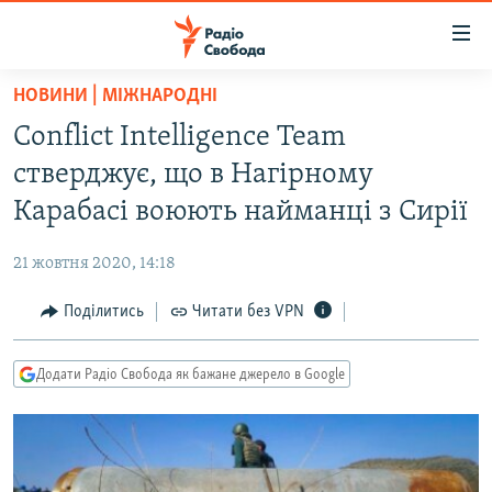
Доступність
посилання
Перейти
НОВИНИ | МІЖНАРОДНІ
до
РАДІО СВОБОДА – 70 РОКІВ
Conflict Intelligence Team
основного
ВСЕ ЗА ДОБУ
матеріалу
стверджує, що в Нагірному
СТАТТІ
Перейти
Карабасі воюють найманці з Сирії
до
ВІЙНА
ПОЛІТИКА
основної
21 жовтня 2020, 14:18
РОСІЙСЬКА «ФІЛЬТРАЦІЯ»
ЕКОНОМІКА
навігації
Перейти
Поділитись
Читати без VPN
ДОНБАС.РЕАЛІЇ
СУСПІЛЬСТВО
до
КРИМ.РЕАЛІЇ
КУЛЬТУРА
пошуку
Додати Радіо Свобода як бажане джерело в Google
ТИ ЯК?
СПОРТ
СХЕМИ
УКРАЇНА
КИТАЙ.ВИКЛИКИ
СВІТ