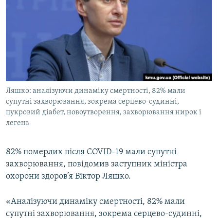
МУЛЬТИМЕДІА
ФОТО
СПЕЦПРОЄКТИ
ПОДКАСТИ
КРИМ РЕАЛІЇ
Ляшко: аналізуючи динаміку смертності, 82% мали
РУС
супутні захворювання, зокрема серцево-судинні,
цукровий діабет, новоутворення, захворювання нирок і
УКР
легень
КТАТ
82% померлих після COVID-19 мали супутні
ДОЛУЧАЙСЯ!
захворювання, повідомив заступник міністра
охорони здоров’я Віктор Ляшко.
«Аналізуючи динаміку смертності, 82% мали
супутні захворювання, зокрема серцево-судинні,