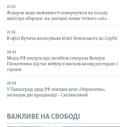
21:52
Федоров щодо можливості повернутися на посаду
міністра оборони: на сьогодні немає чіткого «ні»
21:16
В офісі Вучича анонсували візит Зеленського до Сербії
20:41
Медіа РФ пишуть про загибель генерала Валерія
Плохотнюка під час вибуху в московському ресторані 1
серпня
20:01
У Павлограді удар РФ знищив депо «Укрпошти»,
загинули дві працівниці – Смілянський
ВАЖЛИВЕ НА СВОБОДІ