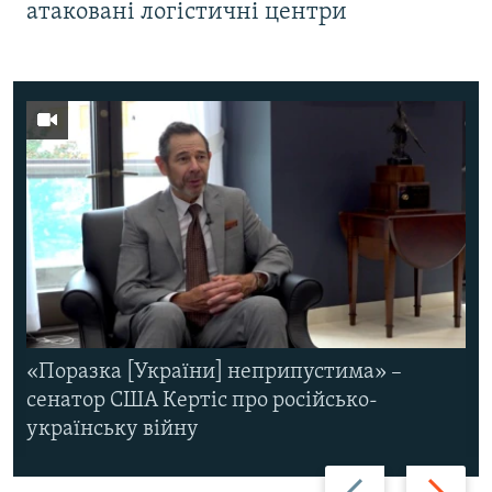
атаковані логістичні центри
«Поразка [України] неприпустима» –
сенатор США Кертіс про російсько-
українську війну
Назад
Вперед