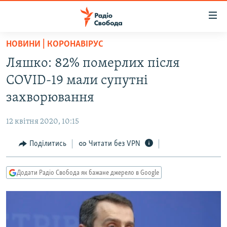
Доступність
посилання
Перейти
НОВИНИ | КОРОНАВІРУС
до
РАДІО СВОБОДА – 70 РОКІВ
Ляшко: 82% померлих після
основного
ВСЕ ЗА ДОБУ
матеріалу
COVID-19 мали супутні
СТАТТІ
Перейти
захворювання
до
ВІЙНА
ПОЛІТИКА
основної
12 квітня 2020, 10:15
РОСІЙСЬКА «ФІЛЬТРАЦІЯ»
ЕКОНОМІКА
навігації
Перейти
Поділитись
Читати без VPN
ДОНБАС.РЕАЛІЇ
СУСПІЛЬСТВО
до
КРИМ.РЕАЛІЇ
КУЛЬТУРА
пошуку
Додати Радіо Свобода як бажане джерело в Google
ТИ ЯК?
СПОРТ
СХЕМИ
УКРАЇНА
КИТАЙ.ВИКЛИКИ
СВІТ