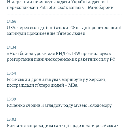
Нідерланди не можуть надати Україні додаткові
перехоплювачі Patriot зі своїх запасів – Міноборони
14:56
ОВА: через сьогоднішні атаки РФ на Дніпропетровщині
загинули щонайменше п’ятеро людей
14:34
«Нові бойові уроки для КНДР»: ISW проаналізував
розгортання північнокорейських ракетних сил у РФ
13:54
Російський дрон атакував маршрутку у Херсоні,
постраждали п’ятеро людей – МВА
13:39
Ющенко очолив Наглядову раду музею Голодомору
13:02
Британія запровадила санкції щодо шести російських