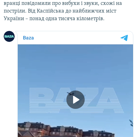
вранці повідомили про вибухи і звуки, схожі на
постріли. Від Каспійська до найближчих міст
Усі сайти RFE/RL
України – понад одна тисяча кілометрів.