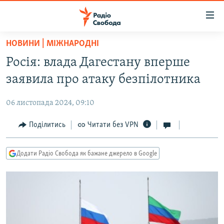
Доступність
посилання
Перейти
НОВИНИ | МІЖНАРОДНІ
до
РАДІО СВОБОДА – 70 РОКІВ
Росія: влада Дагестану вперше
основного
ВСЕ ЗА ДОБУ
матеріалу
заявила про атаку безпілотника
СТАТТІ
Перейти
до
06 листопада 2024, 09:10
ВІЙНА
ПОЛІТИКА
основної
РОСІЙСЬКА «ФІЛЬТРАЦІЯ»
Поділитись
Читати без VPN
ЕКОНОМІКА
навігації
Перейти
ДОНБАС.РЕАЛІЇ
СУСПІЛЬСТВО
до
Додати Радіо Свобода як бажане джерело в Google
КРИМ.РЕАЛІЇ
КУЛЬТУРА
пошуку
ТИ ЯК?
СПОРТ
СХЕМИ
УКРАЇНА
ПРИАЗОВ’Я
СВІТ