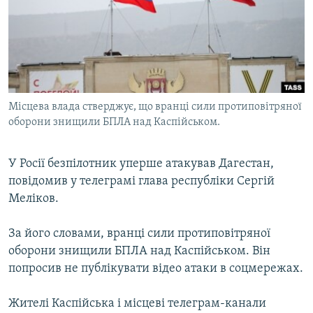
КИТАЙ.ВИКЛИКИ
МУЛЬТИМЕДІА
ФОТО
СПЕЦПРОЄКТИ
Місцева влада стверджує, що вранці сили протиповітряної
ПОДКАСТИ
оборони знищили БПЛА над Каспійськом.
КРИМ РЕАЛІЇ
У Росії безпілотник уперше атакував Дагестан,
РУС
повідомив у телеграмі глава республіки Сергій
УКР
Меліков.
КТАТ
За його словами, вранці сили протиповітряної
оборони знищили БПЛА над Каспійськом. Він
ДОЛУЧАЙСЯ!
попросив не публікувати відео атаки в соцмережах.
Жителі Каспійська і місцеві телеграм-канали