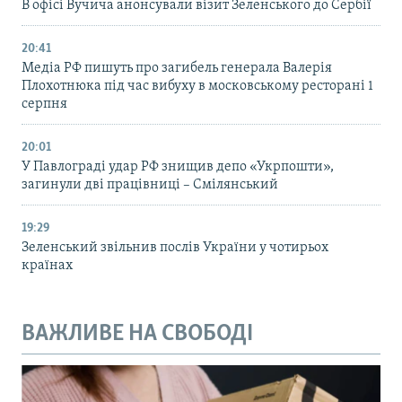
В офісі Вучича анонсували візит Зеленського до Сербії
20:41
Медіа РФ пишуть про загибель генерала Валерія
Плохотнюка під час вибуху в московському ресторані 1
серпня
20:01
У Павлограді удар РФ знищив депо «Укрпошти»,
загинули дві працівниці – Смілянський
19:29
Зеленський звільнив послів України у чотирьох
країнах
ВАЖЛИВЕ НА СВОБОДІ