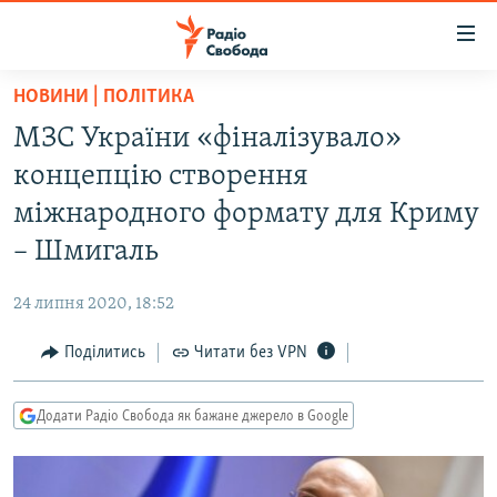
Доступність
посилання
Перейти
НОВИНИ | ПОЛІТИКА
до
РАДІО СВОБОДА – 70 РОКІВ
МЗС України «фіналізувало»
основного
ВСЕ ЗА ДОБУ
матеріалу
концепцію створення
СТАТТІ
Перейти
міжнародного формату для Криму
до
ВІЙНА
ПОЛІТИКА
– Шмигаль
основної
РОСІЙСЬКА «ФІЛЬТРАЦІЯ»
ЕКОНОМІКА
навігації
24 липня 2020, 18:52
Перейти
ДОНБАС.РЕАЛІЇ
СУСПІЛЬСТВО
до
Поділитись
Читати без VPN
КРИМ.РЕАЛІЇ
КУЛЬТУРА
пошуку
ТИ ЯК?
СПОРТ
Додати Радіо Свобода як бажане джерело в Google
СХЕМИ
УКРАЇНА
КИТАЙ.ВИКЛИКИ
СВІТ