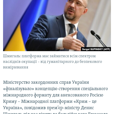
МУЛЬТИМЕДІА
ФОТО
СПЕЦПРОЄКТИ
ПОДКАСТИ
КРИМ РЕАЛІЇ
РУС
Шмигаль: платформа має займатися всім спектром
УКР
наслідків окупації –​ від гуманітарного до безпекового
вимірювання
КТАТ
Міністерство закордонних справ України
ДОЛУЧАЙСЯ!
«фіналізувало» концепцію створення спеціального
міжнародного формату для анексованого Росією
Криму – Міжнародної платформи «Крим – це
Україна», повідомив прем’єр-міністр Денис