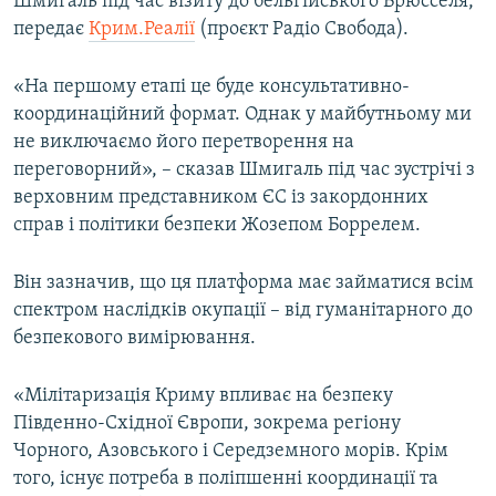
Шмигаль під час візиту до бельгійського Брюсселя,
Усі сайти RFE/RL
передає
Крим.Реалії
(проєкт Радіо Свобода).
«На першому етапі це буде консультативно-
координаційний формат. Однак у майбутньому ми
не виключаємо його перетворення на
переговорний», – сказав Шмигаль під час зустрічі з
верховним представником ЄС із закордонних
справ і політики безпеки Жозепом Боррелем.
Він зазначив, що ця платформа має займатися всім
спектром наслідків окупації –​ від гуманітарного до
безпекового вимірювання.
«Мілітаризація Криму впливає на безпеку
Південно-Східної Європи, зокрема регіону
Чорного, Азовського і Середземного морів. Крім
того, існує потреба в поліпшенні координації та