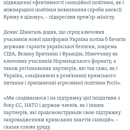
підвищенні ефективності санкційної політики, як і
міжнародної політики невизнання спроби анексії
Криму в цілому», –​ підкреслив прем’єр-міністр.
Денис Шмигаль додав, що серед ключових
учасників нової платформи Україна хотіла б бачити
держави-гаранти української безпеки, зокрема
США, Велику Британію і Францію, Німеччину як
ключових учасників Нормандського формату, а
також регіональних партнерів, які так само, як і
Україна, «зацікавлені в розв’язанні кримського
питання і припиненні агресивної політики Росії».
«Ми сподіваємося і на підтримку цієї ініціативи з
боку ЄС, НАТО і держав-членів, як і інших
партнерів, які продемонстрували свою підтримку
запровадженням кримських пакетів санкцій», –​
сказав голова уряду.