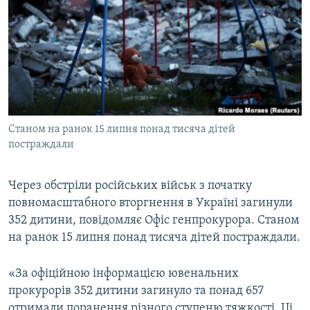
МУЛЬТИМЕДІА
ФОТО
СПЕЦПРОЄКТИ
ПОДКАСТИ
КРИМ РЕАЛІЇ
Станом на ранок 15 липня понад тисяча дітей
РУС
постраждали
УКР
Через обстріли російських військ з початку
КТАТ
повномасштабного вторгнення в Україні загинули
352 дитини, повідомляє Офіс генпрокурора. Станом
ДОЛУЧАЙСЯ!
на ранок 15 липня понад тисяча дітей постраждали.
«За офіційною інформацією ювенальних
прокурорів 352 дитини загинуло та понад 657
отримали поранення різного ступеню тяжкості. Ці