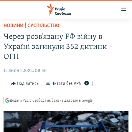
Доступність
посилання
Перейти
НОВИНИ | СУСПІЛЬСТВО
до
РАДІО СВОБОДА – 70 РОКІВ
Через розв’язану РФ війну в
основного
ВСЕ ЗА ДОБУ
матеріалу
Україні загинули 352 дитини –
СТАТТІ
Перейти
ОГП
до
ВІЙНА
ПОЛІТИКА
основної
15 липня 2022, 08:50
РОСІЙСЬКА «ФІЛЬТРАЦІЯ»
ЕКОНОМІКА
навігації
Перейти
Поділитись
Читати без VPN
ДОНБАС.РЕАЛІЇ
СУСПІЛЬСТВО
до
КРИМ.РЕАЛІЇ
КУЛЬТУРА
пошуку
Додати Радіо Свобода як бажане джерело в Google
ТИ ЯК?
СПОРТ
СХЕМИ
УКРАЇНА
КИТАЙ.ВИКЛИКИ
СВІТ