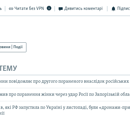
ь
Читати без VPN
Дивитись коментарі
Підпис
овини | Події
 ТЕМУ
ни повідомляє про другого пораненого внаслідок російських 
ив про поранення жінки через удар Росії по Запорізькій обла
в, які РФ запустила по Україні у листопаді, були «дронами-п
нії