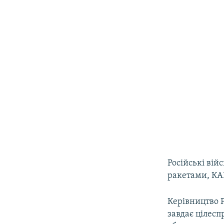
Російські вій
ракетами, КАБ
Керівництво Р
завдає цілесп