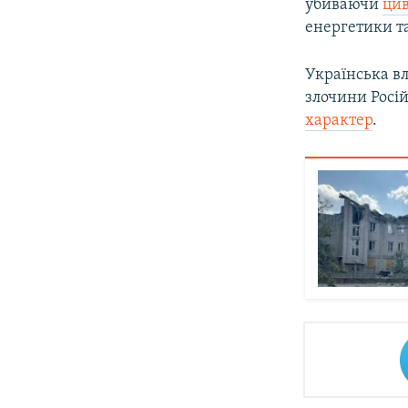
убиваючи
цив
енергетики т
Українська вл
злочини Росій
характер
.