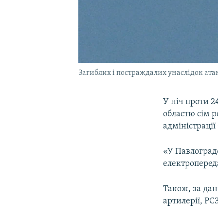
Загиблих і постраждалих унаслідок ата
У ніч проти 
областю сім 
адміністрації
«У Павлоградс
електропереда
Також, за дан
артилерії, РС