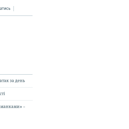
атись
атак за день
сті
риманками» –