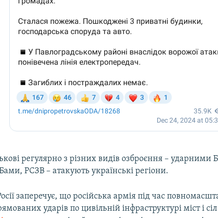
ськові регулярно з різних видів озброєння – ударними 
ами, РСЗВ – атакують українські регіони.
осії заперечує, що російська армія під час повномасшт
рямованих ударів по цивільній інфраструктурі міст і сіл