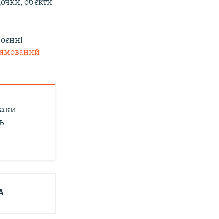
очки, об’єкти
воєнні
рямований
таки
ь
А