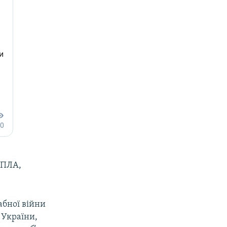
БПЛА,
абної війни
 України,