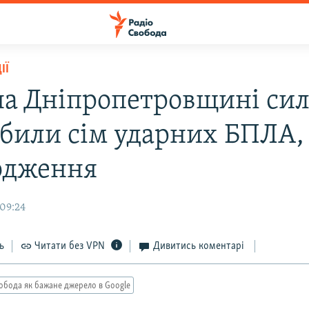
ІЇ
на Дніпропетровщині си
били сім ударних БПЛА, 
одження
 09:24
ь
Читати без VPN
Дивитись коментарі
обода як бажане джерело в Google