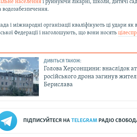
ільне населення
і руйнуючи лікарні, школи, дитячі сад
а водозабезпечення.
ада і міжнародні організації кваліфікують ці удари як 
ської Федерації і наголошують, що вони носять
цілесп
ДИВІТЬСЯ ТАКОЖ:
Голова Херсонщини: внаслідок а
російського дрона загинув жител
Берислава
ПІДПИСУЙТЕСЯ НА
TELEGRAM
РАДІО СВОБОД