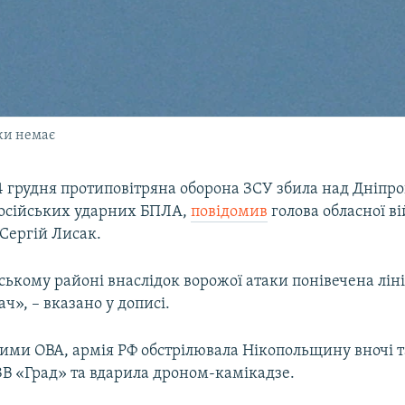
ки немає
24 грудня протиповітряна оборона ЗСУ збила над Дніпр
російських ударних БПЛА,
повідомив
голова обласної ві
 Сергій Лисак.
ькому районі внаслідок ворожої атаки понівечена лін
ч», – вказано у дописі.
ими ОВА, армія РФ обстрілювала Нікопольщину вночі т
ЗВ «Град» та вдарила дроном-камікадзе.