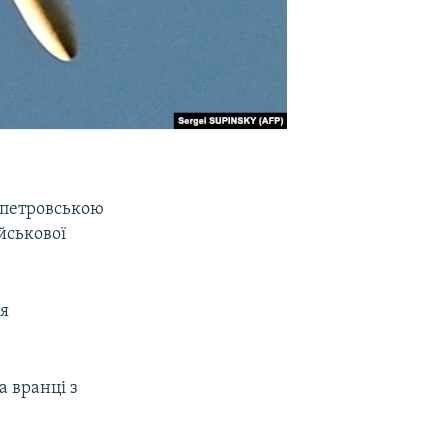
опетровською
йськової
ія
а вранці з