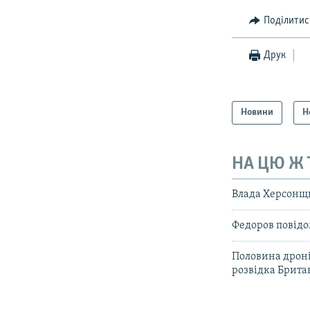
Поділитис
Друк
Новини
Н
НА ЦЮ Ж
Влада Херсонщи
Федоров повідом
Половина дроні
розвідка Брита