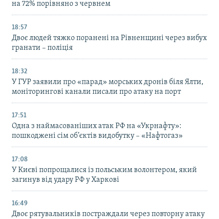
на 72% порівняно з червнем
18:57
Двоє людей тяжко поранені на Рівненщині через вибух
гранати – поліція
18:32
У ГУР заявили про «парад» морських дронів біля Ялти,
моніторингові канали писали про атаку на порт
17:51
Одна з наймасованіших атак РФ на «Укрнафту»:
пошкоджені сім об’єктів видобутку – «Нафтогаз»
17:08
У Києві попрощалися із польським волонтером, який
загинув від удару РФ у Харкові
16:49
Двоє рятувальників постраждали через повторну атаку