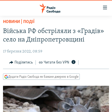
Доступність
посилання
Перейти
НОВИНИ | ПОДІЇ
до
РАДІО СВОБОДА – 70 РОКІВ
Війська РФ обстріляли з «Градів»
основного
ВСЕ ЗА ДОБУ
матеріалу
село на Дніпропетровщині
СТАТТІ
Перейти
до
17 березня 2022, 08:59
ВІЙНА
ПОЛІТИКА
основної
РОСІЙСЬКА «ФІЛЬТРАЦІЯ»
Поділитись
Читати без VPN
ЕКОНОМІКА
навігації
Перейти
ДОНБАС.РЕАЛІЇ
СУСПІЛЬСТВО
до
Додати Радіо Свобода як бажане джерело в Google
КРИМ.РЕАЛІЇ
КУЛЬТУРА
пошуку
ТИ ЯК?
СПОРТ
СХЕМИ
УКРАЇНА
КИТАЙ.ВИКЛИКИ
СВІТ