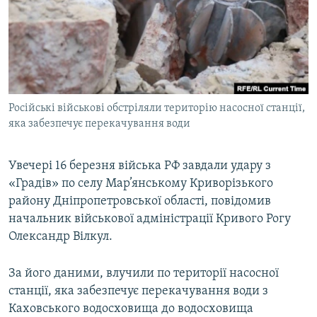
МУЛЬТИМЕДІА
ФОТО
СПЕЦПРОЄКТИ
ПОДКАСТИ
Російські військові обстріляли територію насосної станції,
яка забезпечує перекачування води
КРИМ РЕАЛІЇ
РУС
Увечері 16 березня війська РФ завдали удару з
УКР
«Градів» по селу Мар’янському Криворізького
КТАТ
району Дніпропетровської області, повідомив
начальник військової адміністрації Кривого Рогу
ДОЛУЧАЙСЯ!
Олександр Вілкул.
За його даними, влучили по території насосної
станції, яка забезпечує перекачування води з
Каховського водосховища до водосховища