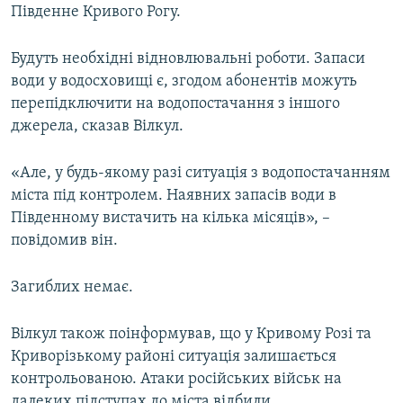
Південне Кривого Рогу.
Усі сайти RFE/RL
Будуть необхідні відновлювальні роботи. Запаси
води у водосховищі є, згодом абонентів можуть
перепідключити на водопостачання з іншого
джерела, сказав Вілкул.
«Але, у будь-якому разі ситуація з водопостачанням
міста під контролем. Наявних запасів води в
Південному вистачить на кілька місяців», –
повідомив він.
Загиблих немає.
Вілкул також поінформував, що у Кривому Розі та
Криворізькому районі ситуація залишається
контрольованою. Атаки російських військ на
далеких підступах до міста відбили.