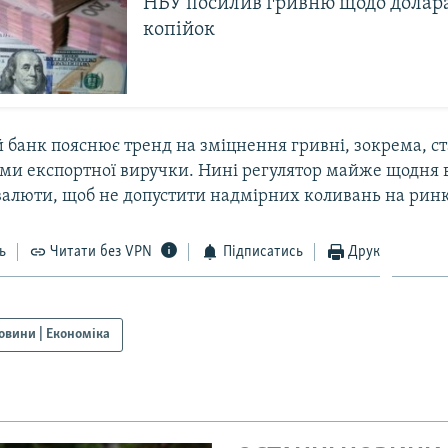
НБУ посилив гривню щодо долара
копійок
 банк пояснює тренд на зміцнення гривні, зокрема, с
и експортної виручки. Нині регулятор майже щодня 
 валюти, щоб не допустити надмірних коливань на ринк
ь
Читати без VPN
Підписатись
Друк
овини | Економіка