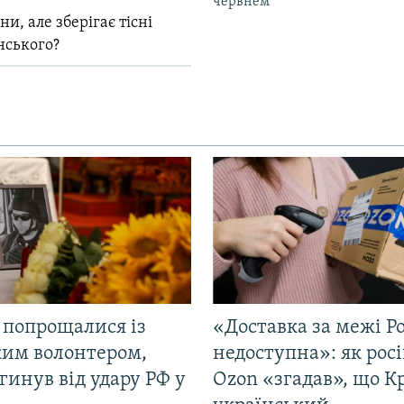
червнем
и, але зберігає тісні
нського?
 попрощалися із
«Доставка за межі Ро
ким волонтером,
недоступна»: як рос
гинув від удару РФ у
Ozon «згадав», що 