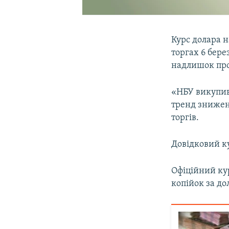
Курс долара 
торгах 6 бер
надлишок проп
«НБУ викупив 
тренд знижен
торгів.
Довідковий к
Офіційний кур
копійок за до