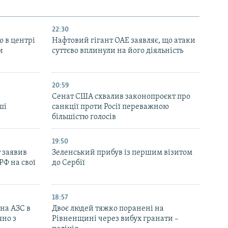
22:30
ю в центрі
Нафтовий гігант ОАЕ заявляє, що атаки
и
суттєво вплинули на його діяльність
20:59
Cенат США схвалив законопроєкт про
ші
санкції проти Росії переважною
більшістю голосів
19:50
 заявив
Зеленський прибув із першим візитом
РФ на свої
до Сербії
18:57
 на АЗС в
Двоє людей тяжко поранені на
яно з
Рівненщині через вибух гранати –