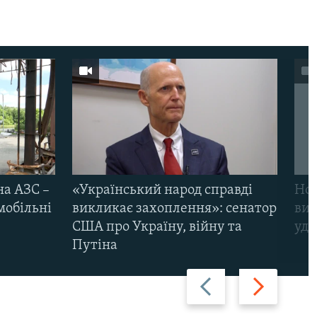
на АЗС –
«Український народ справді
Нов
мобільні
викликає захоплення»: сенатор
виж
США про Україну, війну та
уда
Путіна
Назад
Вперед