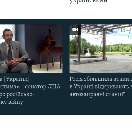
і
український
а [України]
Росія збільшила атаки 
стима» – сенатор США
в Україні відкривають 
ро російсько-
автозаправні станції
ьку війну