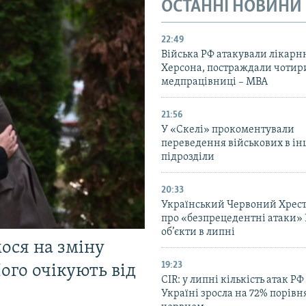
ОСТАННІ НОВИНИ
22:49
Війська РФ атакували лікарн
Херсона, постраждали чотир
медпрацівниці – МВА
21:56
У «Скелі» прокоментували
переведення військових в ін
підрозділи
20:33
Український Червоний Хрест
про «безпрецедентні атаки» 
об’єкти в липні
мося на зміну
19:23
ого очікують від
CIR: у липні кількість атак РФ
Україні зросла на 72% порівн