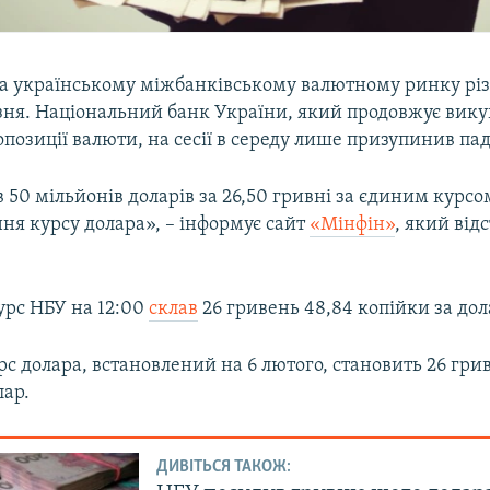
на українському міжбанківському валютному ринку різ
езня. Національний банк України, який продовжує вик
озиції валюти, на сесії в середу лише призупинив пад
50 мільйонів доларів за 26,50 гривні за єдиним курсо
ня курсу долара», – інформує сайт
«Мінфін»
, який від
урс НБУ на 12:00
склав
26 гривень 48,84 копійки за дол
с долара, встановлений на 6 лютого, становить 26 гри
лар.
ДИВІТЬСЯ ТАКОЖ: