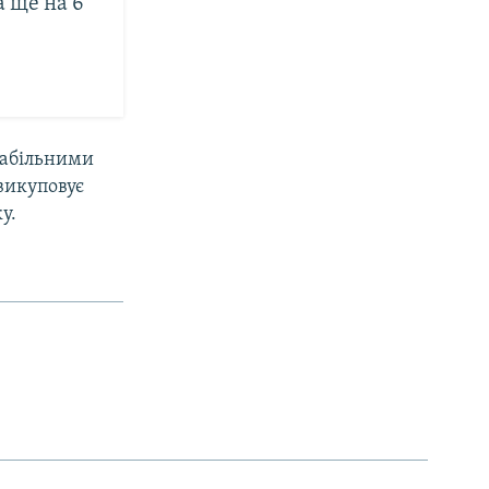
 ще на 6
табільними
викуповує
у.