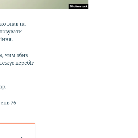
ко впав на
уповувати
іння.
м, чим збив
стежує перебіг
ар.
вень 76