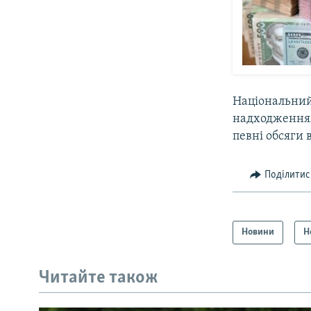
Національний
надходженням
певні обсяги
Поділитис
Новини
Н
Читайте також