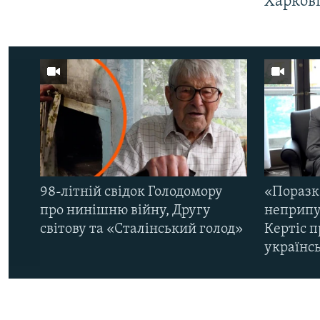
Харков
98-літній свідок Голодомору
«Поразк
про нинішню війну, Другу
неприпу
світову та «Сталінський голод»
Кертіс п
українс