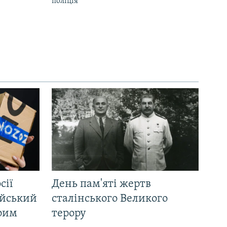
поліція
сії
День пам'яті жертв
ійський
сталінського Великого
Крим
терору