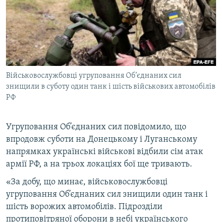
МУЛЬТИМЕДІА
ФОТО
СПЕЦПРОЄКТИ
ПОДКАСТИ
Військовослужбовці угруповання Об’єднаних сил
знищили в суботу один танк і шість військових автомобілів
КРИМ РЕАЛІЇ
РФ
РУС
УКР
Угруповання Об’єднаних сил повідомило, що
КТАТ
впродовж суботи на Донецькому і Луганському
напрямках українські військові відбили сім атак
армії РФ, а на трьох локаціях бої ще тривають.
ДОЛУЧАЙСЯ!
«За добу, що минає, військовослужбовці
угруповання Об’єднаних сил знищили один танк і
шість ворожих автомобілів. Підрозділи
протиповітряної оборони в небі українського