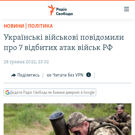
Доступність
посилання
Перейти
НОВИНИ | ПОЛІТИКА
до
РАДІО СВОБОДА – 70 РОКІВ
Українські військові повідомили
основного
ВСЕ ЗА ДОБУ
матеріалу
про 7 відбитих атак військ РФ
СТАТТІ
Перейти
до
28 травня 2022, 23:32
ВІЙНА
ПОЛІТИКА
основної
РОСІЙСЬКА «ФІЛЬТРАЦІЯ»
Поділитись
Читати без VPN
ЕКОНОМІКА
навігації
Перейти
ДОНБАС.РЕАЛІЇ
СУСПІЛЬСТВО
до
Додати Радіо Свобода як бажане джерело в Google
КРИМ.РЕАЛІЇ
КУЛЬТУРА
пошуку
ТИ ЯК?
СПОРТ
СХЕМИ
УКРАЇНА
КИТАЙ.ВИКЛИКИ
СВІТ