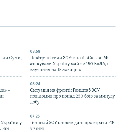
08:58
вали Суми,
Повітряні сили ЗСУ: вночі війська РФ
атакували Україну майже 150 БпЛА, є
влучання на 15 локаціях
08:24
ше» –
Ситуація на фронті: Генштаб ЗСУ
ми
повідомив про понад 230 боїв за минулу
добу
07:25
 України у
Генштаб ЗСУ оновив дані про втрати РФ
. Він
у війні