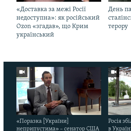
«Доставка за межі Росії
День па
недоступна»: як російський
сталінс
Ozon «згадав», що Крим
терору
український
«Поразка [України]
Росія зб
неприпустима» – сенатор США
в Україн