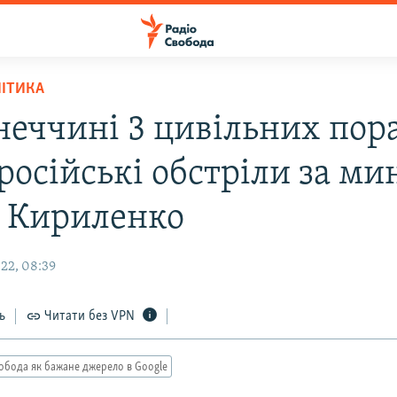
ЛІТИКА
неччині 3 цивільних пор
російські обстріли за ми
– Кириленко
22, 08:39
ь
Читати без VPN
обода як бажане джерело в Google