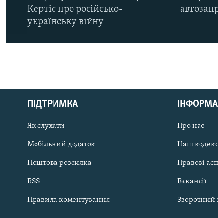
Кертіс про російсько-
автозапр
українську війну
КРИМ РЕАЛІЇ
РУС
ПІДТРИМКА
ІНФОРМА
УКР
КТАТ
Як слухати
Про нас
Мобільний додаток
Наш кодек
ДОЛУЧАЙСЯ!
Поштова розсилка
Правові ас
RSS
Вакансії
Правила коментування
Зворотний 
Усі сайти RFE/RL