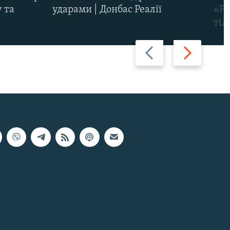
 та
ударами | Донбас Реалії
«Ри
тіл
Назад
Вперед