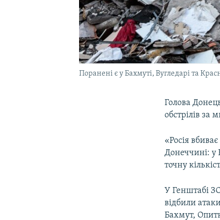
Поранені є у Бахмуті, Вугледарі та Крас
Голова Донець
обстрілів за 
«Росія вбиває
Донеччині: у 
точну кількіс
У Генштабі ЗС
відбили атаки
Бахмут, Опит