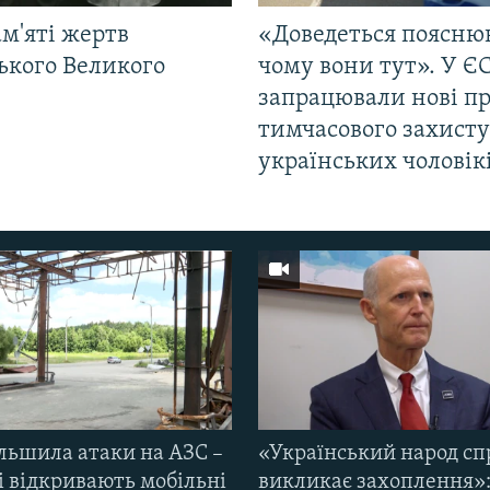
м'яті жертв
«Доведеться поясню
ького Великого
чому вони тут». У Є
запрацювали нові п
тимчасового захисту
українських чоловік
ільшила атаки на АЗС –
«Український народ сп
і відкривають мобільні
викликає захоплення»: