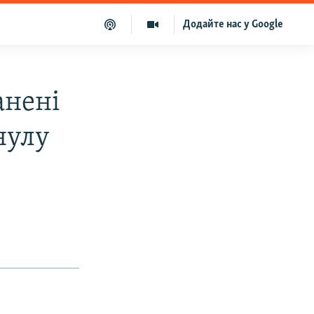
Додайте нас у Google
анені
нулу