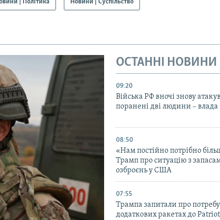
овини | Політика
Новини | Суспільство
ОСТАННІ НОВИНИ
09:20
Війська РФ вночі знову атаку
поранені дві людини – влада
08:50
«Нам постійно потрібно біль
Трамп про ситуацію з запаса
озброєнь у США
07:55
Трампа запитали про потребу
додаткових ракетах до Patriot