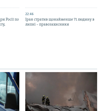
22:46
ри Росії по
Іран стратив щонайменше 71 людину в
ту,
липні – правозахисники