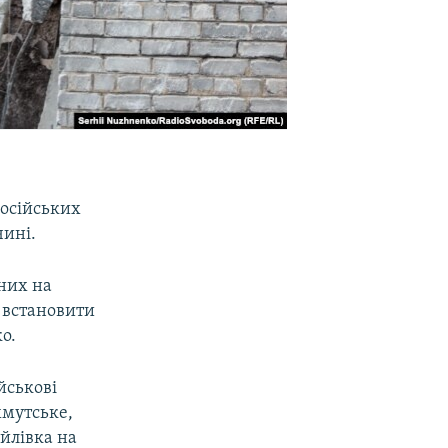
російських
чині.
ьних на
о встановити
о.
йськові
хмутське,
йлівка на