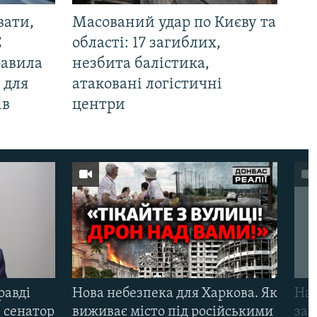
вати,
Масований удар по Києву та
С
області: 17 загиблих,
равила
незбита балістика,
 для
атаковані логістичні
ів
центри
равді
Нова небезпека для Харкова. Як
Наш
 сенатор
виживає місто під російськими
заг