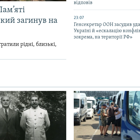
відповів
Пам’яті
23:07
який загинув на
Генсекретар ООН засудив уда
Україні й «ескалацію конфлік
зокрема, на території РФ»
ратили рідні, близькі,