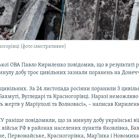
ногорівці (фото ілюстративне)
кої ОВА Павло Кириленко повідомив, що в результаті 
минулу добу троє цивільних зазнали поранень на Донеч
 цивільних. За 24 листопада росіяни поранили 3 цивіл
Бахмуті, Вугледарі та Красногорівці. Наразі неможлив
ть жертв у Маріуполі та Волновасі», – написав Кириленк
У раніше повідомили, що за минулу добу українські ві
 військ РФ в районах населених пунктів Яковлівка, Ба
не, Первомайське, Красногорівка, Мар’їнка і Новомиха