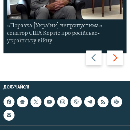
«Поразка [України] неприпустима» –
сенатор США Кертіс про російсько-
українську війну
Назад
Вперед
ДОЛУЧАЙСЯ!