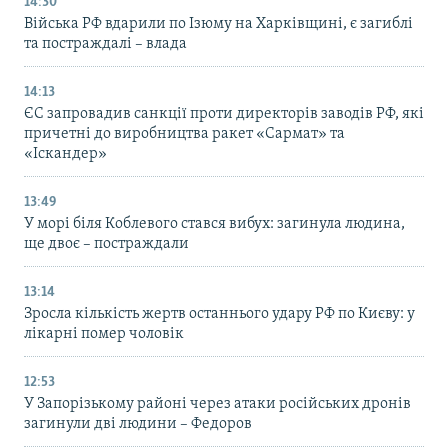
14:30
Війська РФ вдарили по Ізюму на Харківщині, є загиблі
та постраждалі – влада
14:13
ЄС запровадив санкції проти директорів заводів РФ, які
причетні до виробництва ракет «Сармат» та
«Іскандер»
13:49
У морі біля Коблевого стався вибух: загинула людина,
ще двоє – постраждали
13:14
Зросла кількість жертв останнього удару РФ по Києву: у
лікарні помер чоловік
12:53
У Запорізькому районі через атаки російських дронів
загинули дві людини – Федоров