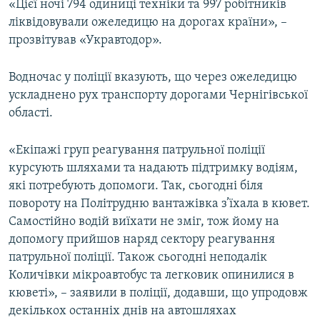
«Цієї ночі 794 одиниці техніки та 997 робітників
Усі сайти RFE/RL
ліквідовували ожеледицю на дорогах країни», –
прозвітував «Укравтодор».
Водночас у поліції вказують, що через ожеледицю
ускладнено рух транспорту дорогами Чернігівської
області.
«Екіпажі груп реагування патрульної поліції
курсують шляхами та надають підтримку водіям,
які потребують допомоги. Так, сьогодні біля
повороту на Політрудню вантажівка з’їхала в кювет.
Самостійно водій виїхати не зміг, тож йому на
допомогу прийшов наряд сектору реагування
патрульної поліції. Також сьогодні неподалік
Количівки мікроавтобус та легковик опинилися в
кюветі», – заявили в поліції, додавши, що упродовж
декількох останніх днів на автошляхах