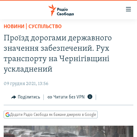
Доступність
посилання
Перейти
НОВИНИ | СУСПІЛЬСТВО
до
РАДІО СВОБОДА – 70 РОКІВ
Проїзд дорогами державного
основного
ВСЕ ЗА ДОБУ
матеріалу
значення забезпечений. Рух
СТАТТІ
Перейти
транспорту на Чернігівщині
до
ВІЙНА
ПОЛІТИКА
ускладнений
основної
РОСІЙСЬКА «ФІЛЬТРАЦІЯ»
ЕКОНОМІКА
навігації
09 грудня 2021, 13:56
Перейти
ДОНБАС.РЕАЛІЇ
СУСПІЛЬСТВО
до
Поділитись
Читати без VPN
КРИМ.РЕАЛІЇ
КУЛЬТУРА
пошуку
ТИ ЯК?
СПОРТ
Додати Радіо Свобода як бажане джерело в Google
СХЕМИ
УКРАЇНА
КИТАЙ.ВИКЛИКИ
СВІТ