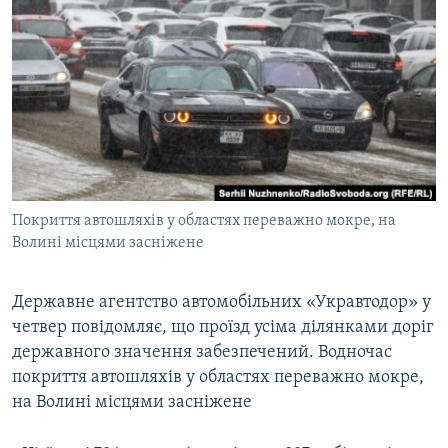
МУЛЬТИМЕДІА
ФОТО
СПЕЦПРОЄКТИ
ПОДКАСТИ
КРИМ РЕАЛІЇ
РУС
Покриття автошляхів у областях переважно мокре, на
УКР
Волині місцями засніжене
КТАТ
Державне агентство автомобільних «Укравтодор» у
четвер повідомляє, що проїзд усіма ділянками доріг
ДОЛУЧАЙСЯ!
державного значення забезпечений. Водночас
покриття автошляхів у областях переважно мокре,
на Волині місцями засніжене