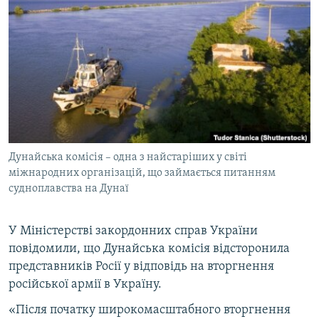
МУЛЬТИМЕДІА
ФОТО
СПЕЦПРОЄКТИ
ПОДКАСТИ
КРИМ РЕАЛІЇ
РУС
Дунайська комісія – одна з найстаріших у світі
УКР
міжнародних організацій, що займається питанням
судноплавства на Дунаї
КТАТ
У Міністерстві закордонних справ України
ДОЛУЧАЙСЯ!
повідомили, що Дунайська комісія відсторонила
представників Росії у відповідь на вторгнення
російської армії в Україну.
«Після початку широкомасштабного вторгнення