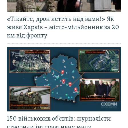
«Тікайте, дрон летить над вами!» Як
живе Харків – місто-мільйонник за 20
км від фронту
150 військових об’єктів: журналісти
створили інтерактивну мапу