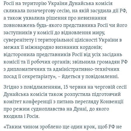
Росії на територію України Дунайська комісія
Усі сайти RFE/RL
скликала позачергову сесію, на якій засудила дії РФ,
а також ухвалила рішення про невизнання
повноважень будь-якого представника Росії чи його
заступників у комісії до відновлення миру,
суверенітету і територіальної цілісності України в
межах її міжнародно визнаних кордонів;
відсторонила представників Росії від усіх засідань
комісії та її робочих органів; звільнила громадян РФ
з дипломатичних та адміністративно-технічних
посад її секретаріату», – йдеться у повідомленні.
Згідно з повідлмленням, 15 червня на черговій сесії
Дунайська комісія також розпустила підготовчий
комітет конференції з питань перегляду Конвенції
про режим судноплавства на Дунаї, до якого
входила і Росія.
«Таким чином зроблено ще один крок, щоб РФ не