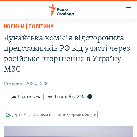
Доступність
посилання
Перейти
НОВИНИ | ПОЛІТИКА
до
РАДІО СВОБОДА – 70 РОКІВ
Дунайська комісія відсторонила
основного
ВСЕ ЗА ДОБУ
матеріалу
представників РФ від участі через
СТАТТІ
Перейти
російське вторгнення в Україну –
до
ВІЙНА
ПОЛІТИКА
МЗС
основної
РОСІЙСЬКА «ФІЛЬТРАЦІЯ»
ЕКОНОМІКА
навігації
16 червня 2022, 13:36
Перейти
ДОНБАС.РЕАЛІЇ
СУСПІЛЬСТВО
до
Поділитись
Читати без VPN
КРИМ.РЕАЛІЇ
КУЛЬТУРА
пошуку
ТИ ЯК?
СПОРТ
Додати Радіо Свобода як бажане джерело в Google
СХЕМИ
УКРАЇНА
КИТАЙ.ВИКЛИКИ
СВІТ