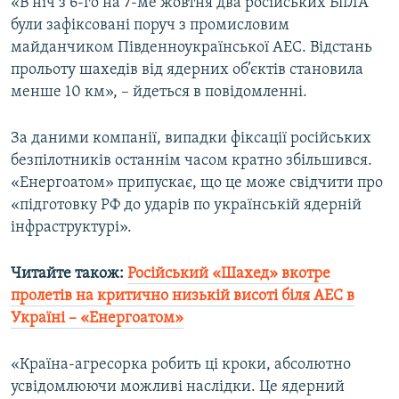
«В ніч з 6-го на 7-ме жовтня два російських БпЛА
Усі сайти RFE/RL
були зафіксовані поруч з промисловим
майданчиком Південноукраїнської АЕС. Відстань
прольоту шахедів від ядерних об’єктів становила
менше 10 км», – йдеться в повідомленні.
За даними компанії, випадки фіксації російських
безпілотників останнім часом кратно збільшився.
«Енергоатом» припускає, що це може свідчити про
«підготовку РФ до ударів по українській ядерній
інфраструктурі».
Читайте також:
Російський «Шахед» вкотре
пролетів на критично низькій висоті біля АЕС в
Україні – «Енергоатом»
«Країна-агресорка робить ці кроки, абсолютно
усвідомлюючи можливі наслідки. Це ядерний