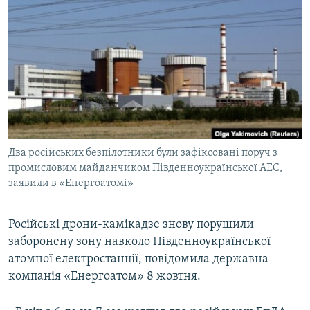
МУЛЬТИМЕДІА
ФОТО
СПЕЦПРОЄКТИ
ПОДКАСТИ
КРИМ РЕАЛІЇ
РУС
Два російських безпілотники були зафіксовані поруч з
УКР
промисловим майданчиком Південноукраїнської АЕС,
заявили в «Енергоатомі»
КТАТ
Російські дрони-камікадзе знову порушили
ДОЛУЧАЙСЯ!
заборонену зону навколо Південноукраїнської
атомної електростанції, повідомила державна
компанія «Енергоатом» 8 жовтня.