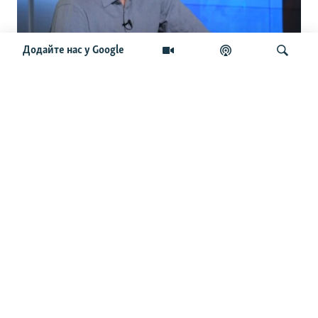
Додайте нас у Google
«Немає логіки, ні при призначенні, ні
при знятті з посад». Бутусов про
кадрові зміни, Хмару, Драпатого та
Шукати
штурмові полки
ОСТАННІ НОВИНИ
15:54
У Києві попрощалися із керівником загону
«Плацдарм», який загинув під час евакуації тіл
військових
15:22