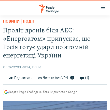
Доступність
посилання
Перейти
НОВИНИ | ПОДІЇ
до
РАДІО СВОБОДА – 70 РОКІВ
Проліт дронів біля АЕС:
основного
ВСЕ ЗА ДОБУ
матеріалу
«Енергоатом» припускає, що
СТАТТІ
Перейти
Росія готує удари по атомній
до
ВІЙНА
ПОЛІТИКА
енергетиці України
основної
РОСІЙСЬКА «ФІЛЬТРАЦІЯ»
ЕКОНОМІКА
навігації
08 жовтня 2024, 19:02
Перейти
ДОНБАС.РЕАЛІЇ
СУСПІЛЬСТВО
до
Поділитись
Читати без VPN
(1)
КРИМ.РЕАЛІЇ
КУЛЬТУРА
пошуку
ТИ ЯК?
СПОРТ
Додати Радіо Свобода як бажане джерело в Google
СХЕМИ
УКРАЇНА
КИТАЙ.ВИКЛИКИ
СВІТ