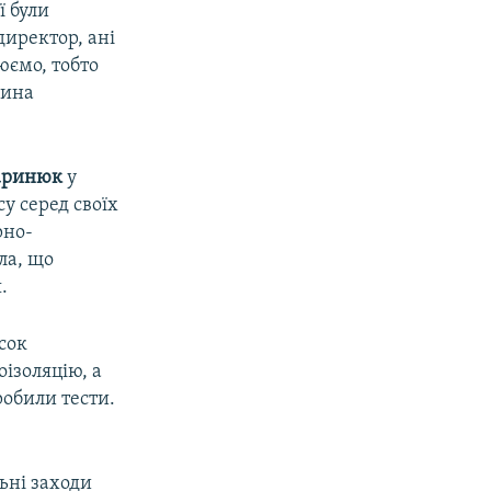
ї були
директор, ані
юємо, тобто
рина
аринюк
у
су серед своїх
рно-
ла, що
.
сок
ізоляцію, а
робили тести.
ьні заходи