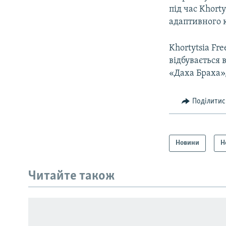
під час Khor
адаптивного 
Khortytsia F
відбувається в
«Даха Браха»,
Поділитис
Новини
Н
КРИМ РЕАЛІЇ
РУС
Читайте також
УКР
КТАТ