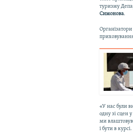
туризму Депа
Симонова
.
Організатори
приховування 
«У нас були в
одну зі сцен 
ми влаштовува
і бути в курс