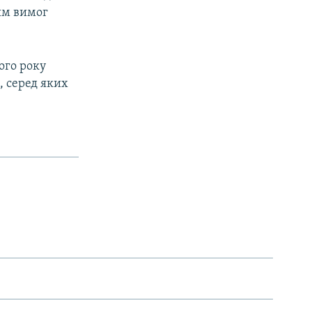
ям вимог
ого року
в, серед яких