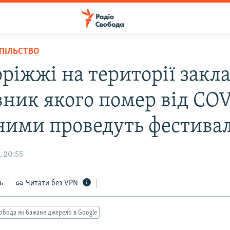
СПІЛЬСТВО
ріжжі на території закла
вник якого помер від COV
ними проведуть фестива
, 20:55
ь
Читати без VPN
обода як бажане джерело в Google