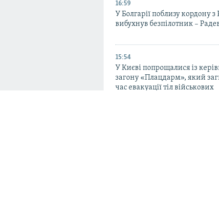
16:59
У Болгарії поблизу кордону з
вибухнув безпілотник – Раде
15:54
У Києві попрощалися із кері
загону «Плацдарм», який заг
час евакуації тіл військових
14:49
Армія РФ вдарила по автобусу
Нікополі: загинув водій, по
його колега – ОВА
ні, ні при знятті
14:11
міни, Хмару,
Зеленський: Україна і США 
про щомісячне постачання К
до Patriot
к їх застосовують»: