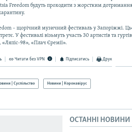
tytsia Freedom будуть проходити з жорстким дотриманн
карантину.
reedom – щорічний музичний фестиваль у Запоріжжі. Ць
третє. У фестивалі візьмуть участь 30 артистів та гурті
 «Ляпіс-98», «Плач Єремії».
ь
Читати без VPN
Підписатись
Друк
овини | Суспільство
Новини | Коронавірус
ОСТАННІ НОВИНИ