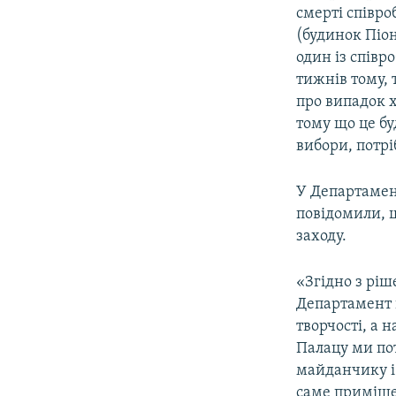
смерті співро
(будинок Піон
один із співр
тижнів тому, 
про випадок х
тому що це б
вибори, потрі
У Департамент
повідомили, щ
заходу.
«Згідно з рі
Департамент к
творчості, а 
Палацу ми пот
майданчику і 
саме приміще