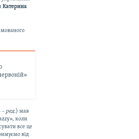
и
Катерина
ямованого
о
червоній»
 – ред
.) мав
azzy», коли
сувати все це
тримуємо від