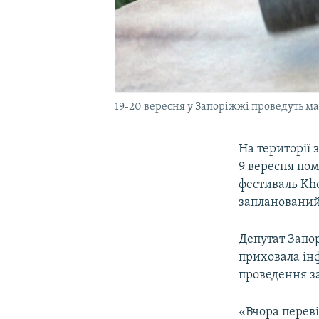
19-20 вересня у Запоріжжі проведуть м
На території 
9 вересня по
фестиваль Kho
запланований 
Депутат Запор
приховала інф
проведення з
«Вчора переві