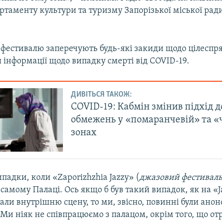
ртаменту культури та туризму Запорізької міської рад
 фестивалю заперечують будь-які закиди щодо цілеспр
інформації щодо випадку смерті від COVID-19.
ДИВІТЬСЯ ТАКОЖ:
COVID-19: Кабмін змінив підхід д
обмежень у «помаранчевій» та «
зонах
ипадки, коли «Zaporizhzhia Jazzy» (
джазовий фестиваль
у самому Палаці. Ось якщо б був такий випадок, як на «J
ли внутрішню сцену, то ми, звісно, повинні були анон
і. Ми ніяк не співпрацюємо з палацом, окрім того, що о