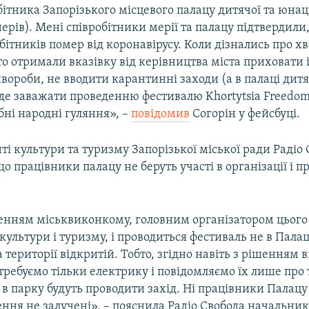
бітника Запорізького місцевого палацу дитячої та юнац
ерів). Мені співробітники мерії та палацу підтвердили,
обітників помер від коронавірусу. Коли дізнались про х
то отримали вказівку від керівництва міста приховати
вороби, не вводити карантинні заходи (а в палаці дитя
уде заважати проведенню фестивалю Khortytsia Freedom
бні народні гуляння», –
повідомив
Согорін у фейсбуці.
і культури та туризму Запорізької міської ради Радіо
о працівники палацу не беруть участі в організації і п
шенням міськвиконкому, головним організатором цього 
ультури і туризму, і проводиться фестиваль не в Палац
на території відкритій. Тобто, згідно навіть з рішенням 
ребуємо тільки електрику і повідомляємо їх лише про 
в парку будуть проводити захід. Ні працівники Палацу 
ння не залучені», – пояснила Радіо Свобода начальник