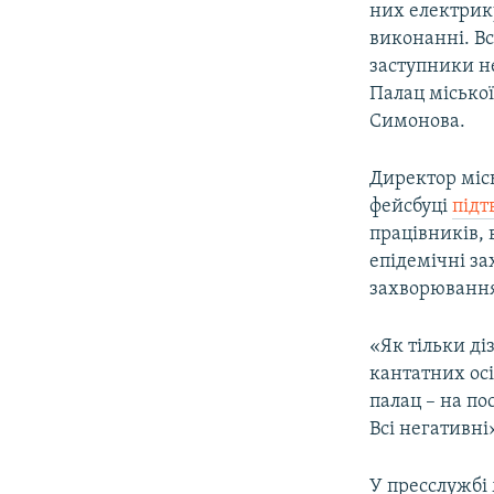
них електрику
виконанні. Вс
заступники не
Палац міської
Симонова.
Директор місь
фейсбуці
підт
працівників, 
епідемічні за
захворювання
«Як тільки ді
кантатних осі
палац – на по
Всі негативн
У пресслужбі 