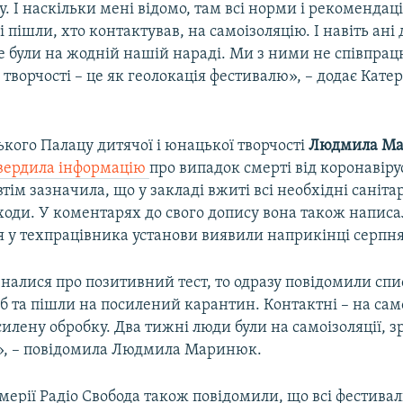
. І наскільки мені відомо, там всі норми і рекомендаці
і пішли, хто контактував, на самоізоляцію. І навіть ані 
 були на жодній нашій нараді. Ми з ними не співпрац
 творчості – це як геолокація фестивалю», – додає Кате
кого Палацу дитячої і юнацької творчості
Людмила М
вердила інформацію
про випадок смерті від коронавіру
втім зазначила, що у закладі вжиті всі необхідні саніта
ходи. У коментарях до свого допису вона також написа
 у техпрацівника установи виявили наприкінці серпня
зналися про позитивний тест, то одразу повідомили спи
б та пішли на посилений карантин. Контактні – на само
силену обробку. Два тижні люди були на самоізоляції, з
і», – повідомила Людмила Маринюк.
мерії Радіо Свобода також повідомили, що всі фестивал