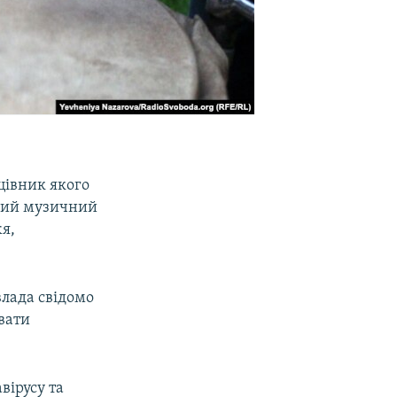
ацівник якого
бний музичний
я,
влада свідомо
вати
вірусу та