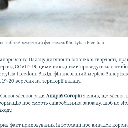
асштабний музичний фестиваль Khortytsia Freedom
запорізького Палацу дитячої та юнацької творчості, пр
мер від COVID-19, цими вихідними проведуть масшта
rtytsia Freedom. Захід, фінансований мерією Запоріжж
19-20 вересня на території палацу.
ізької міської ради
Андрій Согорін
заявив, що міська 
ормацію про смерть співробітника закладу, щоб не зір
аходу.
рив факт приховування інформації про випадок корона