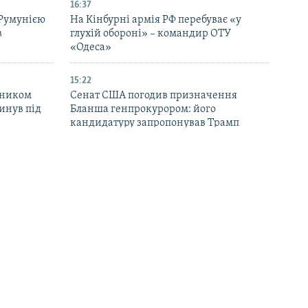
16:37
 Румунією
На Кінбурні армія РФ перебуває «у
в
глухій обороні» – командир ОТУ
«Одеса»
15:22
вником
Сенат США погодив призначення
инув під
Бланша генпрокурором: його
кандидатуру запропонував Трамп
14:33
 в
У сквері на Теремках люди вийшли на
ранений
протест через вирубку 100-річних дубів
заради теплотраси (фото)
13:51
домовились
У Генштабі підтвердили влучання по
иєву ракет
двох НПЗ у Росії та посту спостереження
на буровій установці «Сиваш»