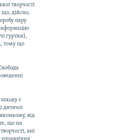
ької творчості
 що, дійсно,
воробу пару
 інформацію
чі гуртки),
, тому що
 Свобода
роведенні
заходу є
і дитячої
виконкому, від
те, що на
творчості, ані
 управління