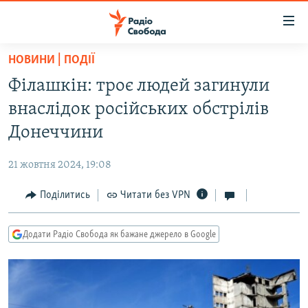
Доступність
посилання
Перейти
НОВИНИ | ПОДІЇ
до
РАДІО СВОБОДА – 70 РОКІВ
Філашкін: троє людей загинули
основного
ВСЕ ЗА ДОБУ
матеріалу
внаслідок російських обстрілів
СТАТТІ
Перейти
Донеччини
до
ВІЙНА
ПОЛІТИКА
основної
21 жовтня 2024, 19:08
РОСІЙСЬКА «ФІЛЬТРАЦІЯ»
ЕКОНОМІКА
навігації
Перейти
Поділитись
Читати без VPN
ДОНБАС.РЕАЛІЇ
СУСПІЛЬСТВО
до
КРИМ.РЕАЛІЇ
КУЛЬТУРА
пошуку
Додати Радіо Свобода як бажане джерело в Google
ТИ ЯК?
СПОРТ
СХЕМИ
УКРАЇНА
КИТАЙ.ВИКЛИКИ
СВІТ