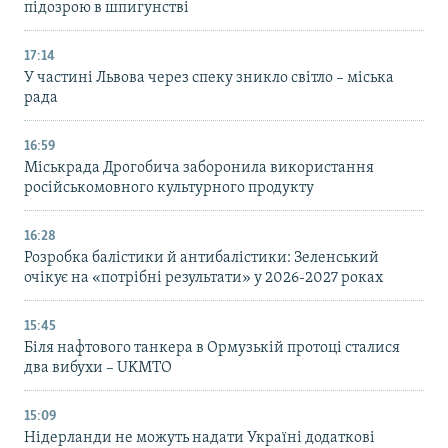
підозрою в шпигунстві
17:14
У частині Львова через спеку зникло світло – міська
рада
16:59
Міськрада Дрогобича заборонила використання
російськомовного культурного продукту
16:28
Розробка балістики й антибалістики: Зеленський
очікує на «потрібні результати» у 2026-2027 роках
15:45
Біля нафтового танкера в Ормузькій протоці сталися
два вибухи – UKMTO
15:09
Нідерланди не можуть надати Україні додаткові