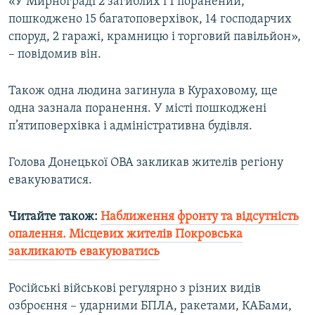
«У Мирнограді 2 загиблих і 1 поранений,
Усі сайти RFE/RL
пошкоджено 15 багатоповерхівок, 14 господарчих
споруд, 2 гаражі, крамницю і торговий павільйон»,
– повідомив він.
Також одна людина загинула в Кураховому, ще
одна зазнала поранення. У місті пошкоджені
п’ятиповерхівка і адміністративна будівля.
Голова Донецької ОВА закликав жителів регіону
евакуюватися.
Читайте також:
Наближення фронту та відсутність
опалення. Місцевих жителів Покровська
закликають евакуюватись
Російські військові регулярно з різних видів
озброєння – ударними БПЛА, ракетами, КАБами,