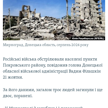
МУЛЬТИМЕДІА
ФОТО
СПЕЦПРОЄКТИ
ПОДКАСТИ
КРИМ РЕАЛІЇ
Мирноград, Донецька область, серпень 2024 року
РУС
УКР
Російські війська обстрілювали населені пункти
Покровського району, повідомив голова Донецької
КТАТ
обласної військової адміністрації Вадим Філашкін
21 жовтня.
ДОЛУЧАЙСЯ!
За його даними, загалом троє людей загинули і ще
двоє, поранені.