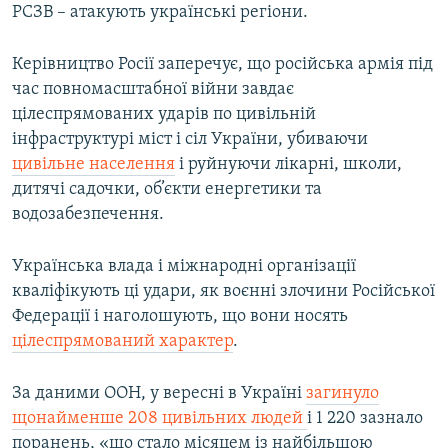
РСЗВ – атакують українські регіони.
Керівництво Росії заперечує, що російська армія під
час повномасштабної війни завдає
цілеспрямованих ударів по цивільній
інфраструктурі міст і сіл України, убиваючи
цивільне населення
і руйнуючи лікарні, школи,
дитячі садочки, об’єкти енергетики та
водозабезпечення.
Українська влада і міжнародні організації
кваліфікують ці удари, як воєнні злочини Російської
Федерації і наголошують, що вони носять
цілеспрямований характер
.
За даними ООН, у вересні в Україні
загинуло
щонайменше 208 цивільних людей
і 1 220 зазнало
поранень, «що стало місяцем із найбільшою