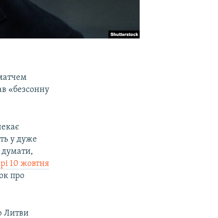
 матчем
ав «безсонну
чекає
ть у дуже
 думати,
рі 10 жовтня
ток про
ю Литви