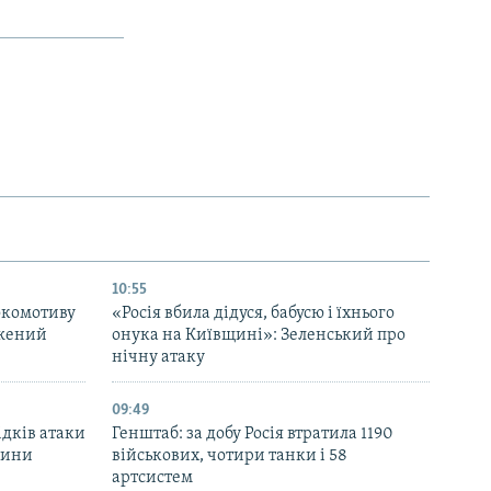
10:55
окомотиву
«Росія вбила дідуся, бабусю і їхнього
джений
онука на Київщині»: Зеленський про
нічну атаку
09:49
ідків атаки
Генштаб: за добу Росія втратила 1190
дини
військових, чотири танки і 58
артсистем