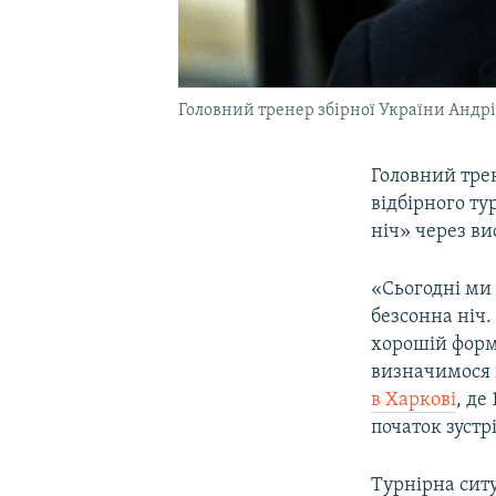
Головний тренер збірної України Андр
Головний тре
відбірного т
ніч» через ви
«Сьогодні ми 
безсонна ніч.
хорошій форм
визначимося 
в Харкові
, де
початок зустрі
Турнірна ситу