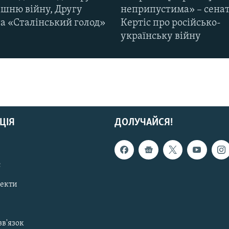
ішню війну, Другу
неприпустима» – сена
та «Сталінський голод»
Кертіс про російсько-
українську війну
ЦІЯ
ДОЛУЧАЙСЯ!
с
пекти
зв'язок