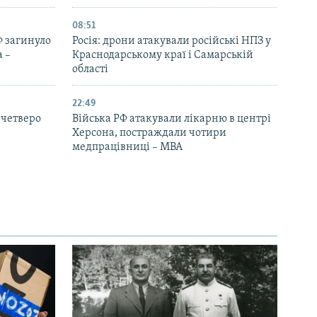
08:51
Ф загинуло
Росія: дрони атакували російські НПЗ у
 –
Краснодарському краї і Самарській
області
22:49
 четверо
Війська РФ атакували лікарню в центрі
Херсона, постраждали чотири
медпрацівниці – МВА