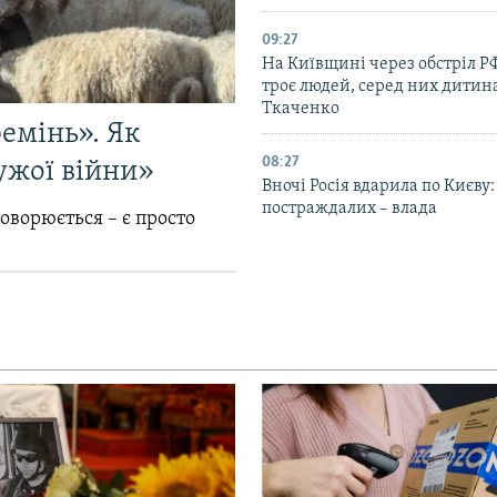
09:27
На Київщині через обстріл Р
троє людей, серед них дитина
Ткаченко
емінь». Як
08:27
ужої війни»
Вночі Росія вдарила по Києву:
постраждалих – влада
говорюється – є просто