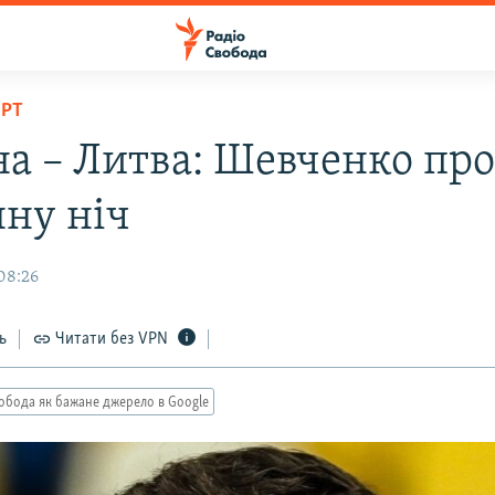
ОРТ
на – Литва: Шевченко про
нну ніч
08:26
ь
Читати без VPN
обода як бажане джерело в Google