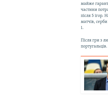
майже гарант
частини потра
після 5 ігор.
матчів, серби
1.
Після гри з л
португальців.