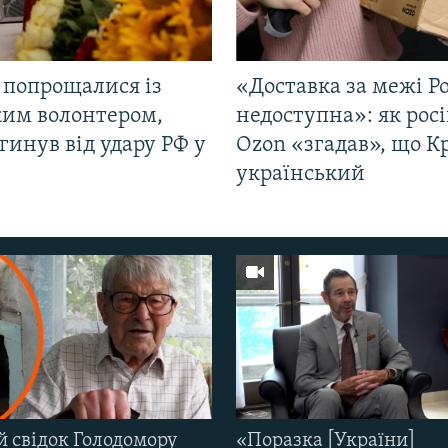
 попрощалися із
«Доставка за межі Ро
ким волонтером,
недоступна»: як рос
гинув від удару РФ у
Ozon «згадав», що 
і
український
й свідок Голодомору
«Поразка [України]