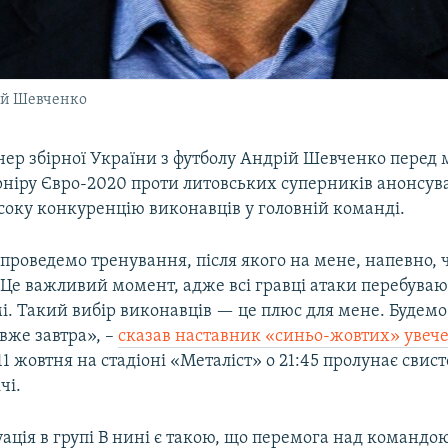
ій Шевченко
нер збірної України з футболу Андрій Шевченко перед
урніру Євро-2020 проти литовських суперників анонсув
соку конкуренцію виконавців у головній команді.
проведемо тренування, після якого на мене, напевно, 
 Це важливий момент, адже всі гравці атаки перебуваю
і. Такий вибір виконавців — це плюс для мене. Будемо
вже завтра», –
сказав наставник «синьо-жовтих» увече
 11 жовтня на стадіоні «Металіст» о 21:45 пролунає свис
чі.
ація в групі В нині є такою, що перемога над командо