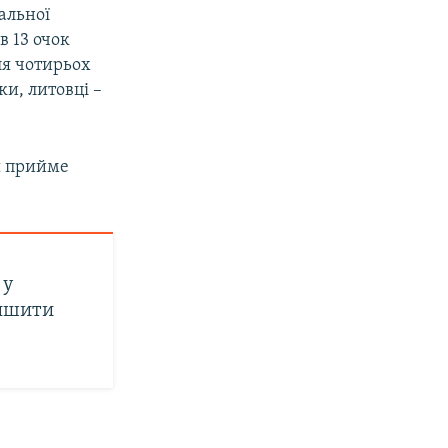
альної
в 13 очок
сля чотирьох
ки, литовці –
ня прийме
 у
лишити