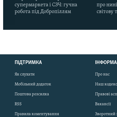
супермаркета і СЗЧ: гучна
про нин
робота під Добропіллям
світову 
КРИМ РЕАЛІЇ
РУС
ПІДТРИМКА
ІНФОРМА
УКР
КТАТ
Як слухати
Про нас
Мобільний додаток
Наш кодек
ДОЛУЧАЙСЯ!
Поштова розсилка
Правові ас
RSS
Вакансії
Правила коментування
Зворотний 