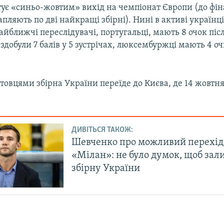
ує «синьо-жовтим» вихід на чемпіонат Європи (до фін
пляють по дві найкращі збірні). Нині в активі українці
 Найближчі переслідувачі, португальці, мають 8 очок пі
 здобули 7 балів у 5 зустрічах, люксембуржці мають 4 оч
итовцями збірна України переїде до Києва, де 14 жовт
ДИВІТЬСЯ ТАКОЖ:
Шевченко про можливий перехід
«Мілан»: не було думок, щоб за
збірну України