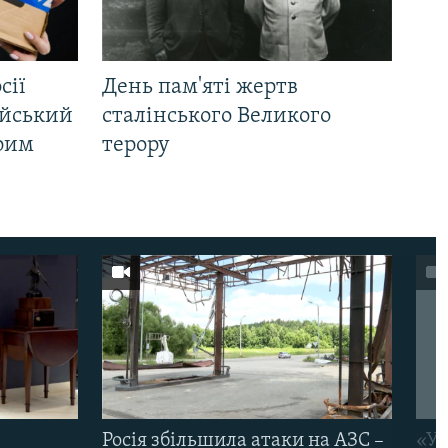
сії
День пам'яті жертв
ійський
сталінського Великого
Крим
терору
Росія збільшила атаки на АЗС –
«Ук