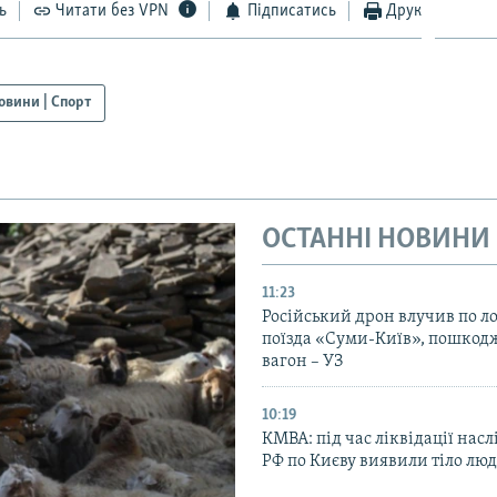
ь
Читати без VPN
Підписатись
Друк
овини | Спорт
ОСТАННІ НОВИНИ
11:23
Російський дрон влучив по л
поїзда «Суми-Київ», пошко
вагон – УЗ
10:19
КМВА: під час ліквідації насл
РФ по Києву виявили тіло лю