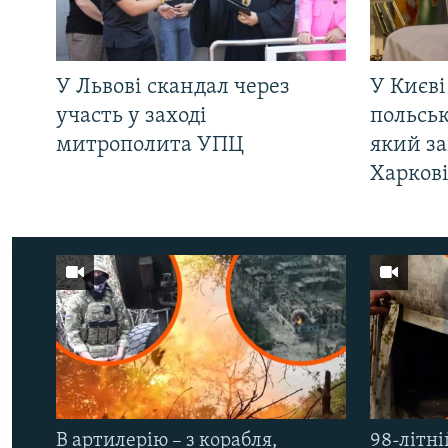
У Львові скандал через
У Києві
участь у заході
польсь
митрополита УПЦ
який за
Харков
В артилерію – з корабля,
98-літні