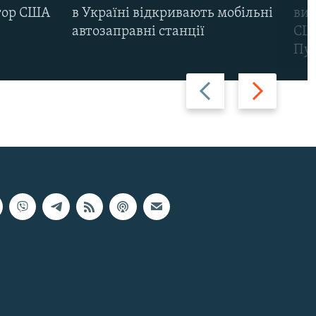
тор США
в Україні відкривають мобільні
вик
автозаправні станції
США
Пут
Назад
Вперед