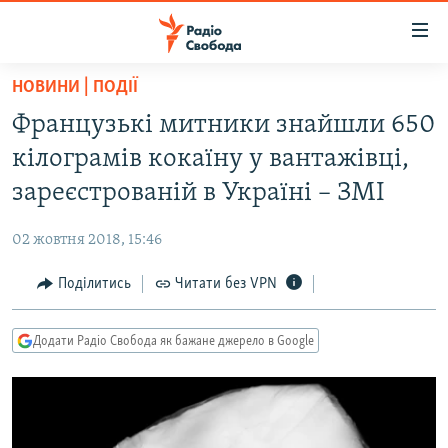
Доступність
посилання
Перейти
НОВИНИ | ПОДІЇ
до
РАДІО СВОБОДА – 70 РОКІВ
Французькі митники знайшли 650
основного
ВСЕ ЗА ДОБУ
матеріалу
кілограмів кокаїну у вантажівці,
СТАТТІ
Перейти
зареєстрованій в Україні – ЗМІ
до
ВІЙНА
ПОЛІТИКА
основної
02 жовтня 2018, 15:46
РОСІЙСЬКА «ФІЛЬТРАЦІЯ»
ЕКОНОМІКА
навігації
Перейти
Поділитись
Читати без VPN
ДОНБАС.РЕАЛІЇ
СУСПІЛЬСТВО
до
КРИМ.РЕАЛІЇ
КУЛЬТУРА
пошуку
Додати Радіо Свобода як бажане джерело в Google
ТИ ЯК?
СПОРТ
СХЕМИ
УКРАЇНА
КИТАЙ.ВИКЛИКИ
СВІТ