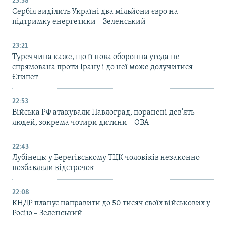
23:38
Сербія виділить Україні два мільйони євро на
підтримку енергетики – Зеленський
23:21
Туреччина каже, що її нова оборонна угода не
спрямована проти Ірану і до неї може долучитися
Єгипет
22:53
Війська РФ атакували Павлоград, поранені дев’ять
людей, зокрема чотири дитини – ОВА
22:43
Лубінець: у Берегівському ТЦК чоловіків незаконно
позбавляли відстрочок
22:08
КНДР планує направити до 50 тисяч своїх військових у
Росію – Зеленський