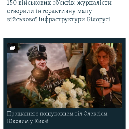
150 військових об’єктів: журналісти
створили інтерактивну мапу
військової інфраструктури Білорусі
Прощання з пошуковцем тіл Олексієм
Юковим у Києві