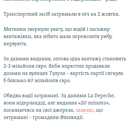
Усі сайти RFE/RL
Транспортний засіб затримали в ніч на 2 жовтня.
Митники звернули увагу, що водій і пасажир
вантажівки, яка нібито мала перевозити рибу,
нервують.
За даними видання, оптова ціна вантажу становить
2-3 мільйони євро. Якби наркотик продавали
дозами на вулицях Тулузи – вартість партії сягнула
б близько 40 мільйонів євро.
Обидва водії затримані. За даними La Depeche,
вони нідерландці, але видання «20 minutes»,
посилаючись на свої джерела,
заявляє
, що
затримані – громадяни Фінляндії.