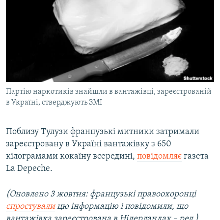
МУЛЬТИМЕДІА
ФОТО
СПЕЦПРОЄКТИ
ПОДКАСТИ
КРИМ РЕАЛІЇ
Партію наркотиків знайшли в вантажівці, зареєстрованій
РУС
в Україні, стверджують ЗМІ
УКР
Поблизу Тулузи французькі митники затримали
КТАТ
зареєстровану в Україні вантажівку з 650
кілограмами кокаїну всередині,
повідомляє
газета
ДОЛУЧАЙСЯ!
La Depeche.
(Оновлено 3 жовтня: французькі правоохоронці
спростували
цю інформацію і повідомили, що
вантажівка зареєстрована в Нідерландах – ред.)