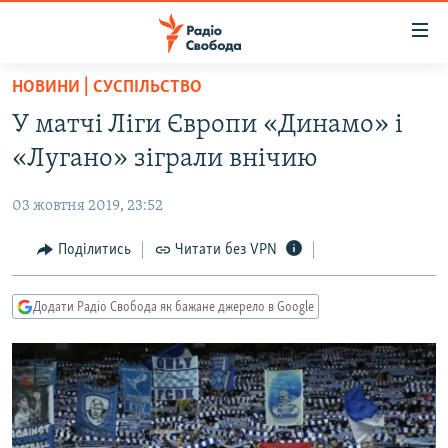
Доступність
посилання
Перейти
НОВИНИ | СУСПІЛЬСТВО
до
РАДІО СВОБОДА – 70 РОКІВ
У матчі Ліги Європи «Динамо» і
основного
ВСЕ ЗА ДОБУ
матеріалу
«Лугано» зіграли внічию
СТАТТІ
Перейти
до
03 жовтня 2019, 23:52
ВІЙНА
ПОЛІТИКА
основної
РОСІЙСЬКА «ФІЛЬТРАЦІЯ»
Поділитись
Читати без VPN
ЕКОНОМІКА
навігації
Перейти
ДОНБАС.РЕАЛІЇ
СУСПІЛЬСТВО
до
Додати Радіо Свобода як бажане джерело в Google
КРИМ.РЕАЛІЇ
КУЛЬТУРА
пошуку
ТИ ЯК?
СПОРТ
СХЕМИ
УКРАЇНА
КИТАЙ.ВИКЛИКИ
СВІТ