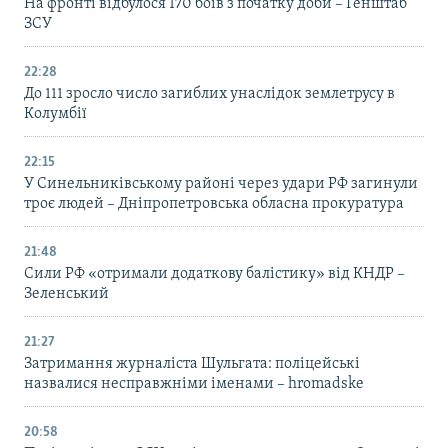
На фронті відбулося 170 боїв з початку доби – Генштаб
ЗСУ
22:28
До 111 зросло число загиблих унаслідок землетрусу в
Колумбії
22:15
У Синельниківському районі через удари РФ загинули
троє людей – Дніпропетровська обласна прокуратура
21:48
Сили РФ «отримали додаткову балістику» від КНДР –
Зеленський
21:27
Затримання журналіста Шульгата: поліцейські
назвалися несправжніми іменами – hromadske
20:58