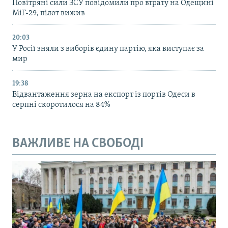
Повітряні сили ЗСУ повідомили про втрату на Одещині
МіГ-29, пілот вижив
20:03
У Росії зняли з виборів єдину партію, яка виступає за
мир
19:38
Відвантаження зерна на експорт із портів Одеси в
серпні скоротилося на 84%
ВАЖЛИВЕ НА СВОБОДІ