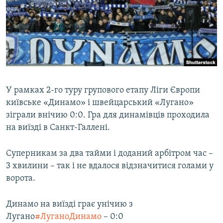
МУЛЬТИМЕДІА
ФОТО
СПЕЦПРОЄКТИ
ПОДКАСТИ
КРИМ РЕАЛІЇ
У рамках 2-го туру групового етапу Ліги Європи
РУС
київське «Динамо» і швейцарський «Лугано»
зіграли внічию 0:0. Гра для динамівців проходила
УКР
на виїзді в Санкт-Галлені.
КТАТ
Суперникам за два тайми і доданий арбітром час –
ДОЛУЧАЙСЯ!
3 хвилини – так і не вдалося відзначитися голами у
ворота.
Динамо на виїзді грає унічию з
Лугано
#ЛуганоДинамо
– 0:0