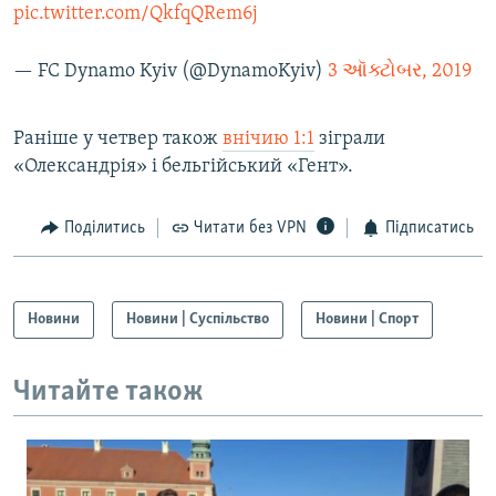
pic.twitter.com/QkfqQRem6j
Усі сайти RFE/RL
— FC Dynamo Kyiv (@DynamoKyiv)
3 ઑક્ટોબર, 2019
Раніше у четвер також
внічию 1:1
зіграли
«Олександрія» і бельгійський «Гент».
Поділитись
Читати без VPN
Підписатись
Новини
Новини | Суспільство
Новини | Спорт
Читайте також