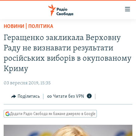
Доступність
посилання
Перейти
НОВИНИ | ПОЛІТИКА
до
РАДІО СВОБОДА – 70 РОКІВ
Геращенко закликала Верховну
основного
ВСЕ ЗА ДОБУ
матеріалу
Раду не визнавати результати
СТАТТІ
Перейти
російських виборів в окупованому
до
ВІЙНА
ПОЛІТИКА
Криму
основної
РОСІЙСЬКА «ФІЛЬТРАЦІЯ»
ЕКОНОМІКА
навігації
03 вересня 2019, 15:35
Перейти
ДОНБАС.РЕАЛІЇ
СУСПІЛЬСТВО
до
Поділитись
Читати без VPN
КРИМ.РЕАЛІЇ
КУЛЬТУРА
пошуку
ТИ ЯК?
СПОРТ
Додати Радіо Свобода як бажане джерело в Google
СХЕМИ
УКРАЇНА
КИТАЙ.ВИКЛИКИ
СВІТ