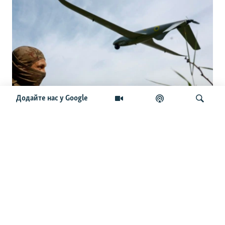
Додайте нас у Google
«Виживає 1 із 15»: як українські дрони
зупиняють наступ армії РФ
Шукати
ОСТАННІ НОВИНИ
08:25
ОВА: на Полтавщині через атаки РФ пошкоджені АЗС,
підприємство та приватний будинок