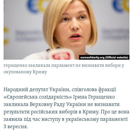
МУЛЬТИМЕДІА
ФОТО
СПЕЦПРОЄКТИ
ПОДКАСТИ
КРИМ РЕАЛІЇ
РУС
геращенко закликала парламент не визнавати вибори у
УКР
окупованому Криму
КТАТ
Народний депутат України, співголова фракції
«Європейська солідарність» Ірина Геращенко
ДОЛУЧАЙСЯ!
закликала Верховну Раду України не визнавати
результати російських виборів в Криму. Про це вона
заявила під час виступу в українському парламенті
3 вересня.