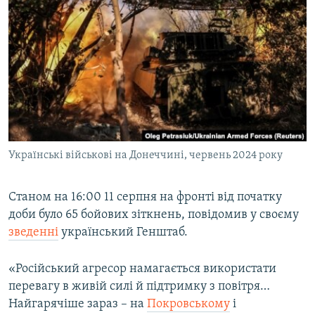
МУЛЬТИМЕДІА
ФОТО
СПЕЦПРОЄКТИ
ПОДКАСТИ
КРИМ РЕАЛІЇ
РУС
Українські військові на Донеччині, червень 2024 року
УКР
КТАТ
Станом на 16:00 11 серпня на фронті від початку
доби було 65 бойових зіткнень, повідомив у своєму
зведенні
український Генштаб.
ДОЛУЧАЙСЯ!
«Російський агресор намагається використати
перевагу в живій силі й підтримку з повітря…
Найгарячіше зараз – на
Покровському
і