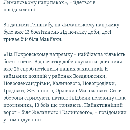
Лиманському напрямках», – йдеться в
Усі сайти RFE/RL
повідомленні.
За даними Генштабу, на Лиманському напрямку
було вже 13 боєзіткнень від початку доби, досі
триває бій біля Макіївки.
«На Покровському напрямку – найбільша кількість
боєзіткнень. Від початку доби окупанти здійснили
вже 26 спроб потіснити наших захисників із
займаних позицій у районах Воздвиженки,
Новоолександрівки, Калинового, Новогродівки,
Гродівки, Желанного, Орлівки і Миколаївки. Сили
оборони стримують натиск і відбили половину атак
противника, 13 боїв ще тривають. Найактивніший
ворог – біля Желанного і Калинового», – повідомили
у командуванні.