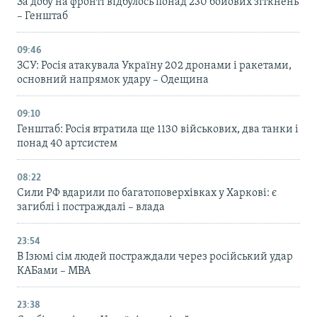
За добу на фронті відбулось понад 230 бойових зіткнень
– Генштаб
09:46
ЗСУ: Росія атакувала Україну 202 дронами і ракетами,
основний напрямок удару – Одещина
09:10
Генштаб: Росія втратила ще 1130 військових, два танки і
понад 40 артсистем
08:22
Сили РФ вдарили по багатоповерхівках у Харкові: є
загиблі і постраждалі – влада
23:54
В Ізюмі сім людей постраждали через російський удар
КАБами – МВА
23:38