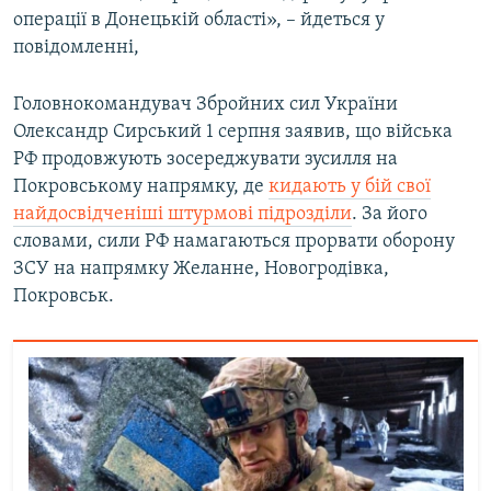
операції в Донецькій області», – йдеться у
повідомленні,
Головнокомандувач Збройних сил України
Олександр Сирський 1 серпня заявив, що війська
РФ продовжують зосереджувати зусилля на
Покровському напрямку, де
кидають у бій свої
найдосвідченіші штурмові підрозділи
. За його
словами, сили РФ намагаються прорвати оборону
ЗСУ на напрямку Желанне, Новогродівка,
Покровськ.