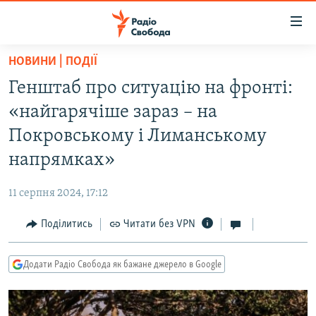
Доступність
посилання
Перейти
НОВИНИ | ПОДІЇ
до
РАДІО СВОБОДА – 70 РОКІВ
Генштаб про ситуацію на фронті:
основного
ВСЕ ЗА ДОБУ
матеріалу
«найгарячіше зараз – на
СТАТТІ
Перейти
Покровському і Лиманському
до
ВІЙНА
ПОЛІТИКА
напрямках»
основної
РОСІЙСЬКА «ФІЛЬТРАЦІЯ»
ЕКОНОМІКА
навігації
11 серпня 2024, 17:12
Перейти
ДОНБАС.РЕАЛІЇ
СУСПІЛЬСТВО
до
Поділитись
Читати без VPN
КРИМ.РЕАЛІЇ
КУЛЬТУРА
пошуку
ТИ ЯК?
СПОРТ
Додати Радіо Свобода як бажане джерело в Google
СХЕМИ
УКРАЇНА
КИТАЙ.ВИКЛИКИ
СВІТ