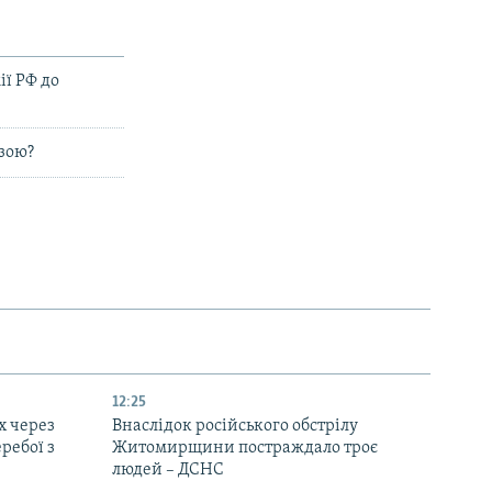
ії РФ до
озою?
12:25
х через
Внаслідок російського обстрілу
еребої з
Житомирщини постраждало троє
людей – ДСНС