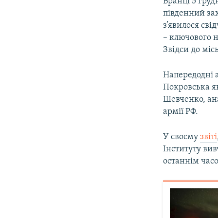
Вранці 5 груд
південний зах
з’явилося сві
– ключового н
Звідси до міс
Напередодні 
Покровська я
Шевченко, ан
армії РФ.
У своєму
звіті
Інституту вив
останнім часо