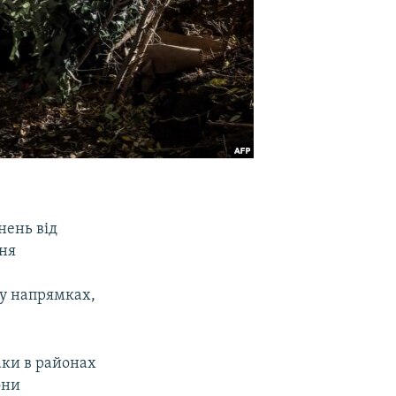
нень від
дня
му напрямках,
аки в районах
они