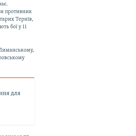
ває.
оби противник
тарих Тернів,
ть бої у 11
 Лиманському,
провському
ння для