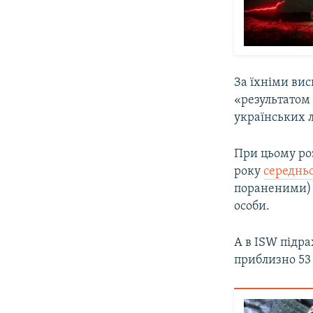
За їхніми ви
«результатом
українських л
При цьому роз
року
середньо
пораненими) д
особи.
А в ISW підр
приблизно 53 