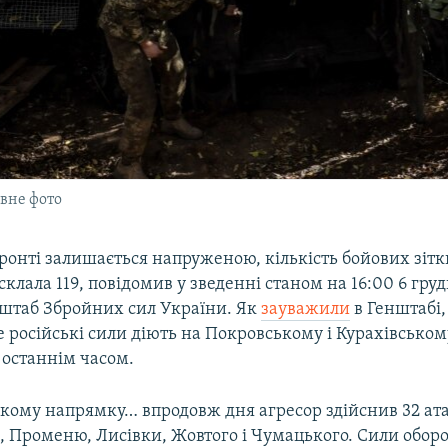
івне фото
ронті залишається напруженою, кількість бойових зітк
склала 119, повідомив у зведенні станом на 16:00 6 гру
штаб Збройних сил України. Як
зауважили
в Генштабі,
 російські сили діють на Покровському і Курахівсько
і останнім часом.
кому напрямку… впродовж дня агресор здійснив 32 ат
 Променю, Лисівки, Жовтого і Чумацького. Сили обор