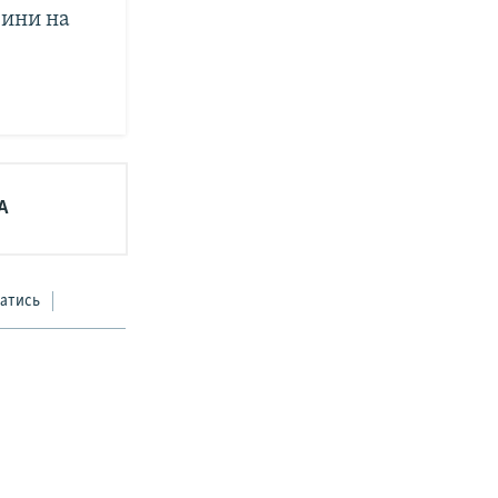
вини на
А
атись