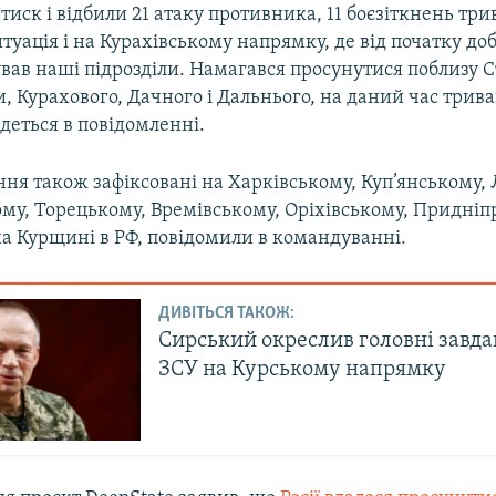
иск і відбили 21 атаку противника, 11 боєзіткнень три
уація і на Курахівському напрямку, де від початку д
ував наші підрозділи. Намагався просунутися поблизу С
и, Курахового, Дачного і Дальнього, на даний час триваю
йдеться в повідомленні.
ння також зафіксовані на Харківському, Куп’янському,
му, Торецькому, Времівському, Оріхівському, Придні
на Курщині в РФ, повідомили в командуванні.
ДИВІТЬСЯ ТАКОЖ:
Сирський окреслив головні завда
ЗСУ на Курському напрямку