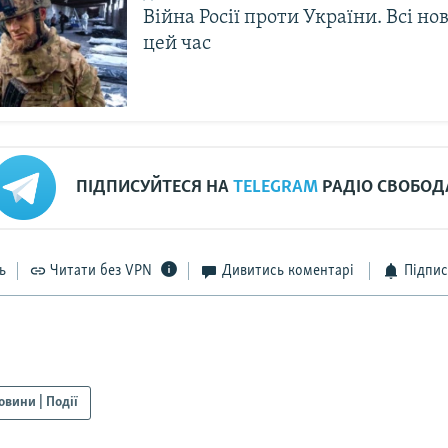
Війна Росії проти України. Всі но
цей час
ПІДПИСУЙТЕСЯ НА
TELEGRAM
РАДІО СВОБОД
ь
Читати без VPN
Дивитись коментарі
Підпис
овини | Події