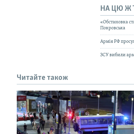
НА ЦЮ Ж
«Обстановка ст
Покровська
Армія РФ просу
ЗСУ вибили арм
Читайте також