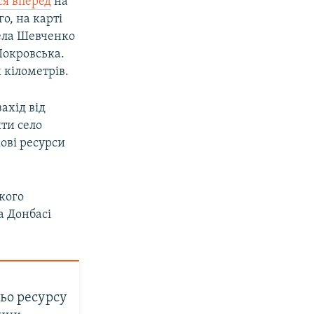
ся вперед
на
о, на карті
села Шевченко
Покровська.
 кілометрів.
ахід від
ти село
ові ресурси
кого
а Донбасі
ньо ресурсу