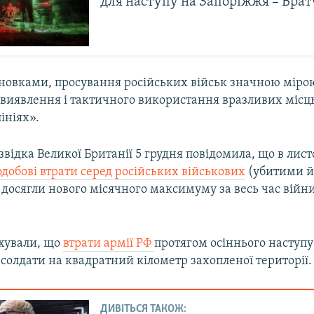
для наступу на Запоріжжя – Бра
сновками, просування російських військ значною міро
 виявлення і тактичного використання вразливих місц
ініях».
відка Великої Британії 5 грудня повідомила, що в лист
добові втрати серед російських військових
(убитими 
осягли нового місячного максимуму за весь час війни 
ахували, що
втрати армії РФ
протягом осіннього наступу
солдати на квадратний кілометр захопленої території.
ДИВІТЬСЯ ТАКОЖ: