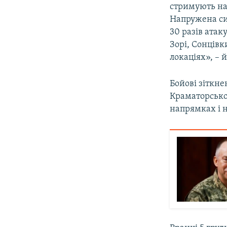
стримують нат
Напружена сит
30 разів атак
Зорі, Сонцівк
локаціях», – 
Бойові зіткне
Краматорсько
напрямках і 