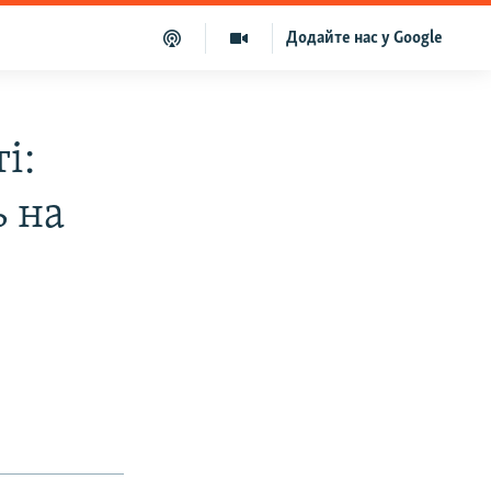
Додайте нас у Google
і:
ь на