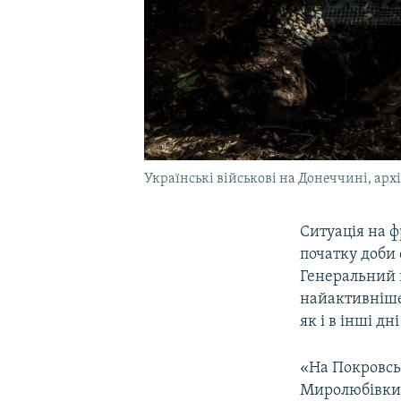
Українські військові на Донеччині, арх
Ситуація на ф
початку доби 
Генеральний 
найактивніше
як і в інші дн
«На Покровсь
Миролюбівки,