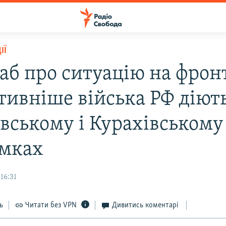
ІЇ
аб про ситуацію на фронт
тивніше війська РФ діют
вському і Курахівському
мках
16:31
ь
Читати без VPN
Дивитись коментарі