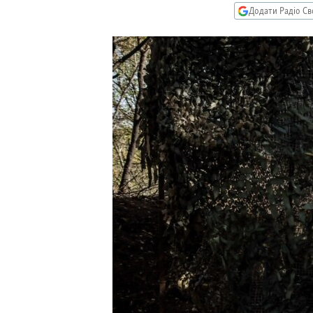
МУЛЬТИМЕДІА
Додати Радіо Св
ФОТО
СПЕЦПРОЄКТИ
ПОДКАСТИ