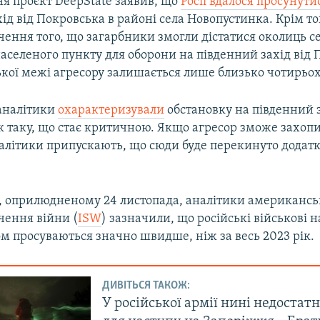
ня проєкт DeepState заявив, що
Росії вдалося просунути
ід від Покровська в районі села Новопустинка. Крім тог
дчення того, що загарбники змогли дістатися околиць 
аселеного пункту для оборони на південний захід від 
ької межі агресору залишається лише близько чотирьох
аналітики
охарактеризували
обстановку на південний з
к таку, що стає критичною. Якщо агресор зможе захопи
алітики припускають, що сюди буде перекинуто додатк
, оприлюдненому 24 листопада, аналітики американсь
чення війни (
ISW
) зазначили, що російські військові н
м просуваються значно швидше, ніж за весь 2023 рік.
ДИВІТЬСЯ ТАКОЖ:
У російської армії нині недостат