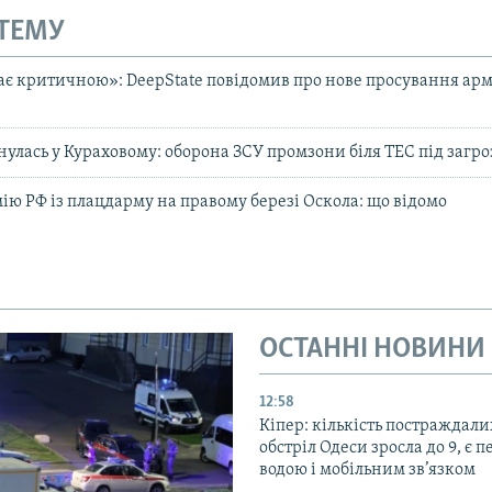
 ТЕМУ
ає критичною»: DeepState повідомив про нове просування арм
нулась у Кураховому: оборона ЗСУ промзони біля ТЕС під загр
ію РФ із плацдарму на правому березі Оскола: що відомо
ОСТАННІ НОВИНИ
12:58
Кіпер: кількість постраждали
обстріл Одеси зросла до 9, є п
водою і мобільним зв’язком