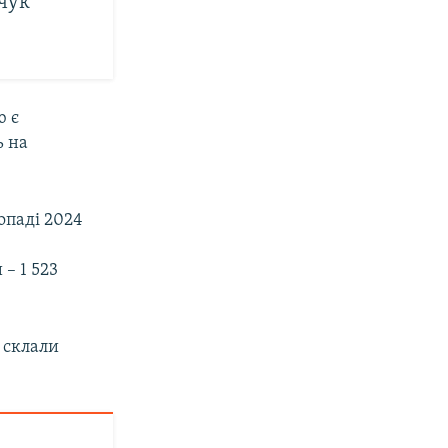
тчук
ю є
ь на
опаді 2024
й
– 1 523
 склали