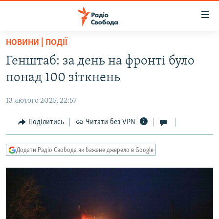
Доступність
посилання
Перейти
НОВИНИ | ПОДІЇ
до
РАДІО СВОБОДА – 70 РОКІВ
Генштаб: за день на фронті було
основного
ВСЕ ЗА ДОБУ
матеріалу
понад 100 зіткнень
СТАТТІ
Перейти
до
13 лютого 2025, 22:57
ВІЙНА
ПОЛІТИКА
основної
РОСІЙСЬКА «ФІЛЬТРАЦІЯ»
Поділитись
Читати без VPN
ЕКОНОМІКА
навігації
Перейти
ДОНБАС.РЕАЛІЇ
СУСПІЛЬСТВО
до
Додати Радіо Свобода як бажане джерело в Google
КРИМ.РЕАЛІЇ
КУЛЬТУРА
пошуку
ТИ ЯК?
СПОРТ
СХЕМИ
УКРАЇНА
КИТАЙ.ВИКЛИКИ
СВІТ