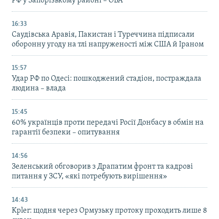
РФ у Запорізькому районі – ОВА
16:33
Саудівська Аравія, Пакистан і Туреччина підписали
оборонну угоду на тлі напруженості між США й Іраном
15:57
Удар РФ по Одесі: пошкоджений стадіон, постраждала
людина – влада
15:45
60% українців проти передачі Росії Донбасу в обмін на
гарантії безпеки – опитування
14:56
Зеленський обговорив з Драпатим фронт та кадрові
питання у ЗСУ, «які потребують вирішення»
14:43
Kpler: щодня через Ормузьку протоку проходить лише 8