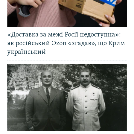
«Доставка за межі Росії недоступна»:
як російський Ozon «згадав», що Крим
український