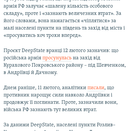
армія РФ залучає «шалену кількість особового
складу», проте і «зазнають величезних втрат». За
його словами, вона намагається «чіплятися» за
малі населені пункти на південь та захід від міста і
«просуватись хоч трохи вперед».
Проєкт DeepState вранці 12 лютого зазначив: що
російська армія
просунулась
на захід від
Курахового Покровського району – під Шевченком,
в Андріївці й Дачному.
Днем раніше, 11 лютого, аналітики
писали
, що
противник нарощує сили навколо Андріївки і
продовжує її поглинати. Проте, зазначили вони,
війська РФ зазнають тут великих втрат.
За даними DeepState, населені пункти Розлив–