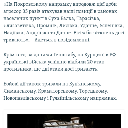
«На Покровському напрямку впродовж цієї доби
Усі сайти RFE/RL
агресор 35 разів атакував наші позиції в районах
населених пунктів Суха Балка, Тарасівка,
Єлизаветівка, Промінь, Лисівка, Удачне, Успенівка,
Надіївка, Андріївка та Дачне. Вісім боєзіткнень досі
тривають», – йдеться в повідомленні.
Крім того, за даними Генштабу, на Курщині в РФ
українські війська успішно відбили 20 атак
противника, ще дві атаки досі тривають.
Бойові дії також тривали на Куп’янському,
Лиманському, Краматорському, Торецькому,
Новопавлівському і Гуляйпільському напрямках.