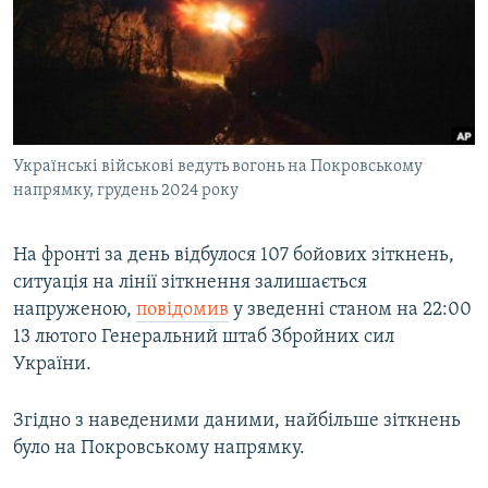
МУЛЬТИМЕДІА
ФОТО
СПЕЦПРОЄКТИ
ПОДКАСТИ
Українські військові ведуть вогонь на Покровському
напрямку, грудень 2024 року
КРИМ РЕАЛІЇ
РУС
На фронті за день відбулося 107 бойових зіткнень,
УКР
ситуація на лінії зіткнення залишається
КТАТ
напруженою,
повідомив
у зведенні станом на 22:00
13 лютого Генеральний штаб Збройних сил
ДОЛУЧАЙСЯ!
України.
Згідно з наведеними даними, найбільше зіткнень
було на Покровському напрямку.