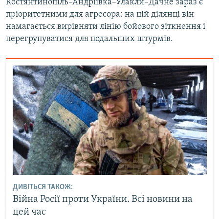
Костянтинопіль–Андріївка–Улакли–Дачне зараз є
пріоритетними для агресора: на цій ділянці він
намагається вирівняти лінію бойового зіткнення і
перегрупуватися для подальших штурмів.
ДИВІТЬСЯ ТАКОЖ:
Війна Росії проти України. Всі новини на
цей час