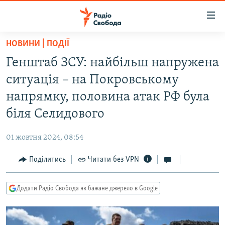
Доступність
посилання
Перейти
НОВИНИ | ПОДІЇ
до
РАДІО СВОБОДА – 70 РОКІВ
Генштаб ЗСУ: найбільш напружена
основного
ВСЕ ЗА ДОБУ
матеріалу
ситуація – на Покровському
СТАТТІ
Перейти
напрямку, половина атак РФ була
до
ВІЙНА
ПОЛІТИКА
біля Селидового
основної
РОСІЙСЬКА «ФІЛЬТРАЦІЯ»
ЕКОНОМІКА
навігації
01 жовтня 2024, 08:54
Перейти
ДОНБАС.РЕАЛІЇ
СУСПІЛЬСТВО
до
Поділитись
Читати без VPN
КРИМ.РЕАЛІЇ
КУЛЬТУРА
пошуку
ТИ ЯК?
СПОРТ
Додати Радіо Свобода як бажане джерело в Google
СХЕМИ
УКРАЇНА
КИТАЙ.ВИКЛИКИ
СВІТ