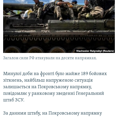
МУЛЬТИМЕДІА
ФОТО
СПЕЦПРОЄКТИ
ПОДКАСТИ
КРИМ РЕАЛІЇ
РУС
Загалом сили РФ атакували на десяти напрямках.
УКР
КТАТ
Минулої доби на фронті було майже 189 бойових
зіткнень, найбільш напруженою ситуація
залишається на Покровському напрямку,
ДОЛУЧАЙСЯ!
повідомляє у ранковому зведенні Генеральний
штаб ЗСУ.
За даними штабу, на Покровському напрямку