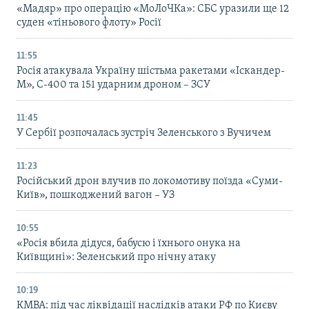
«Мадяр» про операцію «МоЛоЧКа»: СБС уразили ще 12
суден «тіньового флоту» Росії
11:55
Росія атакувала Україну шістьма ракетами «Іскандер-
М», С-400 та 151 ударним дроном – ЗСУ
11:45
У Сербії розпочалась зустріч Зеленського з Вучичем
11:23
Російський дрон влучив по локомотиву поїзда «Суми-
Київ», пошкоджений вагон – УЗ
10:55
«Росія вбила дідуся, бабусю і їхнього онука на
Київщині»: Зеленський про нічну атаку
10:19
КМВА: під час ліквідації наслідків атаки РФ по Києву