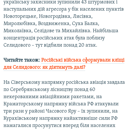
українську захисники зупинили 43 штурмових і
Усі сайти RFE/RL
наступальних дій агресора у бік населених пунктів
Новоторецьке, Новогродівка, Лисівка,
Миролюбівка, Воздвиженка, Суха Балка,
Миколаївка, Селідове та Михайлівка. Найбільша
концентрація російських атак була поблизу
Селидового – тут відбили понад 20 атак.
Читайте також:
Російські війська сформували кліщі
для Селидового: як діятимуть далі?
На Сіверському напрямку російська авіація завдала
по Серебрянському лісництву понад 60
некерованими авіаційними ракетами, на
Краматорському напрямку війська РФ атакували
три рази у районі Часового Яру – їх зупинили, на
Курахівському напрямку найактивніше сили РФ
намагалися просунутися вперед біля населених