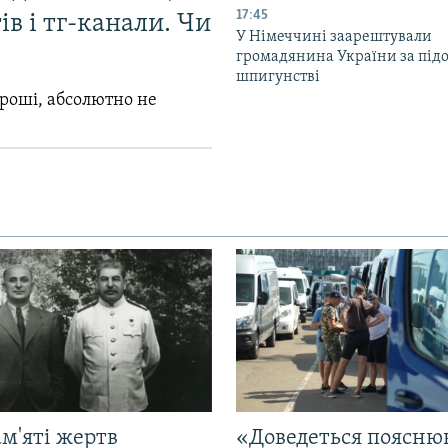
17:45
в і тг-канали. Чи
У Німеччині заарештували
громадянина України за під
шпигунстві
гроші, абсолютно не
м'яті жертв
«Доведеться поясню