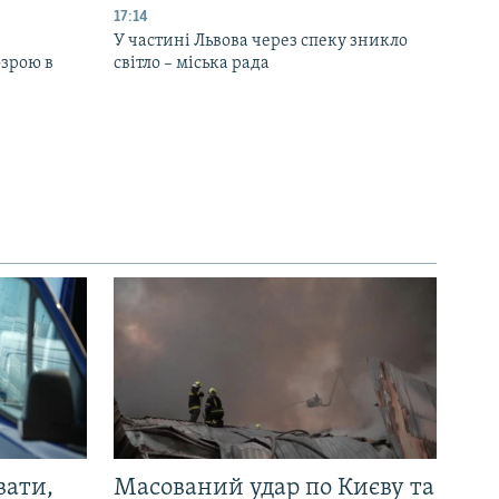
17:14
У частині Львова через спеку зникло
озрою в
світло – міська рада
вати,
Масований удар по Києву та