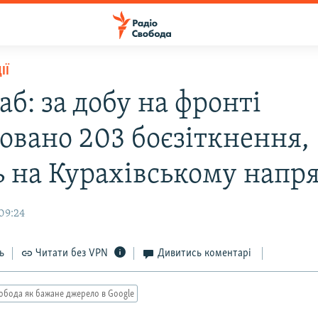
ІЇ
б: за добу на фронті
совано 203 боєзіткнення,
ь на Курахівському напр
09:24
ь
Читати без VPN
Дивитись коментарі
обода як бажане джерело в Google