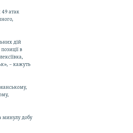
 49 атак
чного,
ьних дій
позиції в
ексіївка,
к», – кажуть
иманському,
ому,
а минулу добу