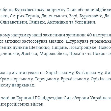
абу, на Курахівському напрямку Сили оборони відбили
вки, Старих Тернів, Даченського, Зорі, Курахового, Да
Єлизаветівки, Ганівки, Антонівки та Успенівки.
кому напрямку наші захисники зупинили 40 наступал
ог активно застосовував авіацію. Штурмував українські 
лених пунктів Шевченко, Піщане, Новотроїцьке, Новоол
Даченське, Лисівка, Миролюбівка, Промінь та Покровсь
ька армія атакувала на Харківському, Куп’янському, Л
 Краматорському, Торецькому, Времівському, Оріхівськ
ькому напрямках.
 зоні на Курщині РФ підрозділи Сил оборони України з
аки російських військ.