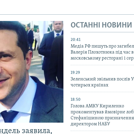
ОСТАННІ НОВИНИ
20:41
Медіа РФ пишуть про загибел
Валерія Плохотнюка під час в
московському ресторані 1 се
19:29
Зеленський звільнив послів 
чотирьох країнах
18:50
Голова АМКУ Кириленко
прокоментував ймовірне ло
Стефанішиною призначення
директором НАБУ
ндель заявила,