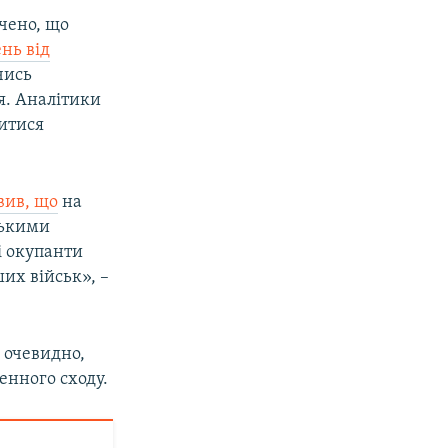
ачено, що
ень від
чись
я. Аналітики
итися
вив, що
на
ськими
і окупанти
их військ», –
 очевидно,
денного сходу.