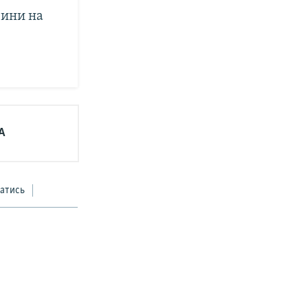
вини на
А
атись