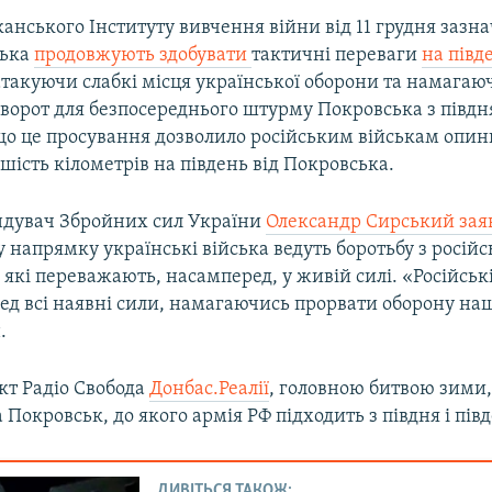
канського Інституту вивчення війни від 11 грудня зазн
ська
продовжують здобувати
тактичні переваги
на півд
атакуючи слабкі місця української оборони та намагаю
зворот для безпосереднього штурму Покровська з півдн
що це просування дозволило російським військам опин
шість кілометрів на південь від Покровська.
дувач Збройних сил України
Олександр Сирський зая
 напрямку українські війська ведуть боротьбу з росій
 які переважають, насамперед, у живій силі. «Російськ
ед всі наявні сили, намагаючись прорвати оборону наш
.
кт Радіо Свобода
Донбас.Реалії
, головною битвою зими,
а Покровськ, до якого армія РФ підходить з півдня і пів
ДИВІТЬСЯ ТАКОЖ: