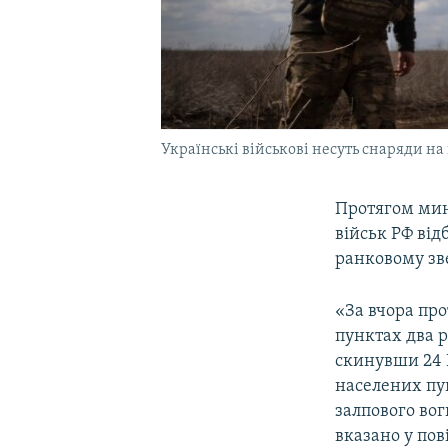
Українські військові несуть снаряди на
Протягом мин
військ РФ ві
ранковому зв
«За вчора про
пунктах два р
скинувши 24 К
населених пун
залпового вог
вказано у пов