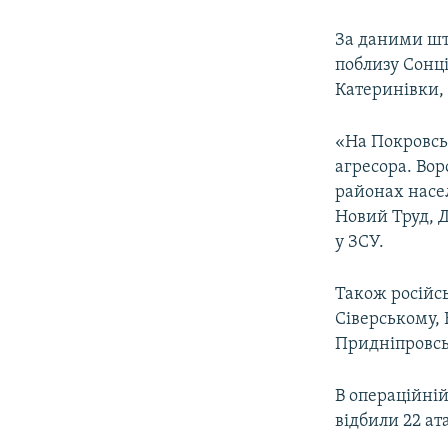
За даними шт
поблизу Сонці
Катеринівки, 
«На Покровсь
агресора. Вор
районах насе
Новий Труд, 
у ЗСУ.
Також російс
Сіверському,
Придніпровс
В операційній
відбили 22 ат