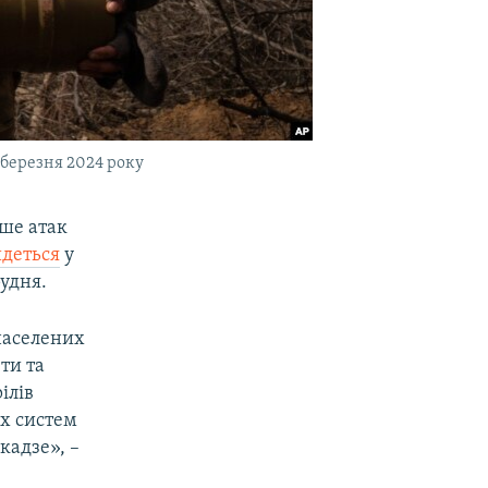
 березня 2024 року
ьше атак
йдеться
у
удня.
 населених
ти та
ілів
их систем
кадзе», –