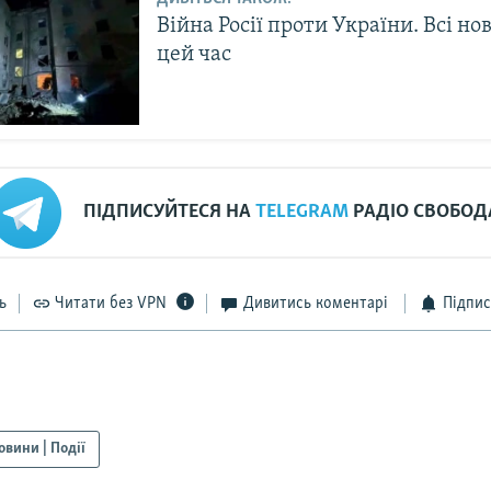
Війна Росії проти України. Всі но
цей час
ПІДПИСУЙТЕСЯ НА
TELEGRAM
РАДІО СВОБОД
ь
Читати без VPN
Дивитись коментарі
Підпис
овини | Події