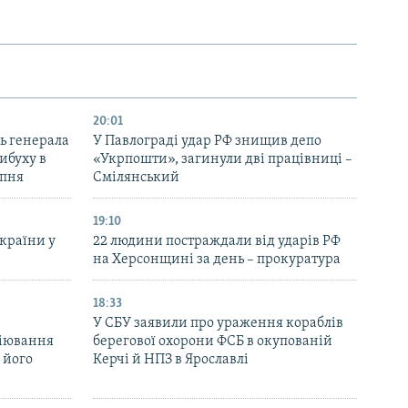
20:01
ь генерала
У Павлограді удар РФ знищив депо
ибуху в
«Укрпошти», загинули дві працівниці –
рпня
Смілянський
19:10
України у
22 людини постраждали від ударів РФ
на Херсонщині за день – прокуратура
18:33
У СБУ заявили про ураження кораблів
біювання
берегової охорони ФСБ в окупованій
 його
Керчі й НПЗ в Ярославлі