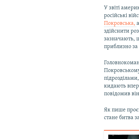
У звіті амери
російські вій
Покровська,
здійснити ро
зазначають, 
приблизно за 
Головнокоман
Покровському
підрозділами,
кидають впер
повідомив він
Як пише проє
стане битва з