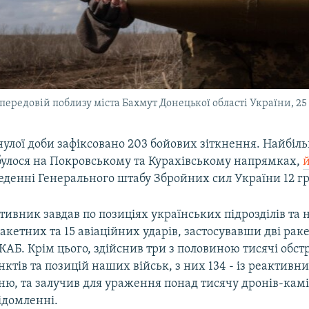
 передовій поблизу міста Бахмут Донецької області України, 25
улої доби зафіксовано 203 бойових зіткнення. Найбіл
дбулося на Покровському та Курахівському напрямках,
еденні Генерального штабу Збройних сил України 12 гр
тивник завдав по позиціях українських підрозділів та
акетних та 15 авіаційних ударів, застосувавши дві раке
АБ. Крім цього, здійснив три з половиною тисячі обстр
ктів та позицій наших військ, з них 134 - із реактивн
ню, та залучив для ураження понад тисячу дронів-камі
ідомленні.