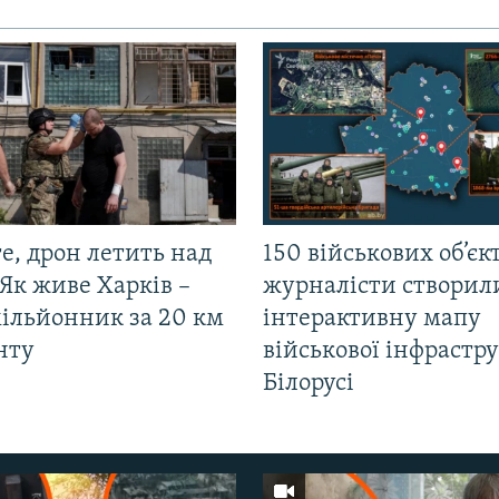
е, дрон летить над
150 військових об’єкт
Як живе Харків –
журналісти створил
мільйонник за 20 км
інтерактивну мапу
нту
військової інфрастр
Білорусі