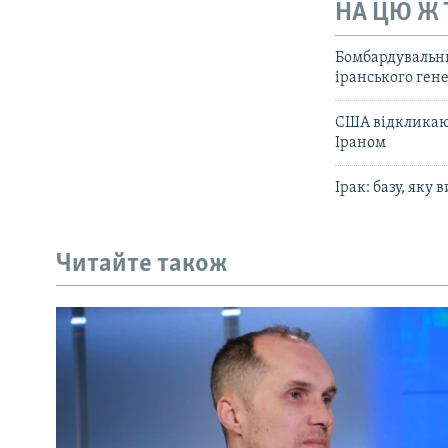
НА ЦЮ Ж
Бомбардувальни
іранського ген
США відкликают
Іраном
Ірак: базу, яку
Читайте також