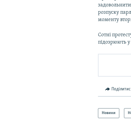
задовольнити
розпуску парл
моменту втор
Сотні протест
підозрюють у
Поділитис
Новини
Н