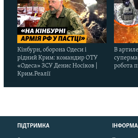
Кінбурн, оборона Одеси і
В артиле
рідний Крим: командир ОТУ
супермар
«Одеса» ЗСУ Денис Носіков |
робота 
Крим.Реалії
КРИМ РЕАЛІЇ
РУС
ПІДТРИМКА
ІНФОРМА
УКР
КТАТ