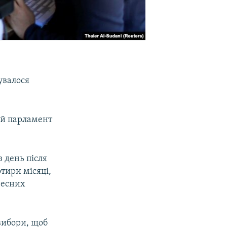
нувалося
ий парламент
 день після
отири місяці,
чесних
вибори, щоб