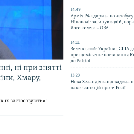
14:49
Армія РФ вдарила по автобусу
Нікополі: загинув водій, по
його колега – ОВА
14:11
Зеленський: Україна і США 
про щомісячне постачання К
до Patriot
ні, ні при знятті
13:23
міни, Хмару,
Нова Зеландія запровадила 
пакет санкцій проти Росії
к їх застосовують»: