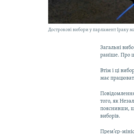
Дострокові вибори у парламент Іраку ма
Загальні вибо
раніше. Про 
Втім і ці ви
має працювати
Повідомлення
того, як Неза
пояснивши, що
виборів.
Прем’єр-мініс