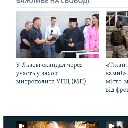
ВАЖЛИВЕ НА СВОБОДІ
У Львові скандал через
«Тікайт
участь у заході
вами!» 
митрополита УПЦ (МП)
місто-
від фро