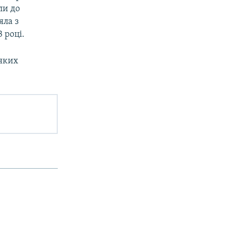
ли до
яла з
 році.
 яких