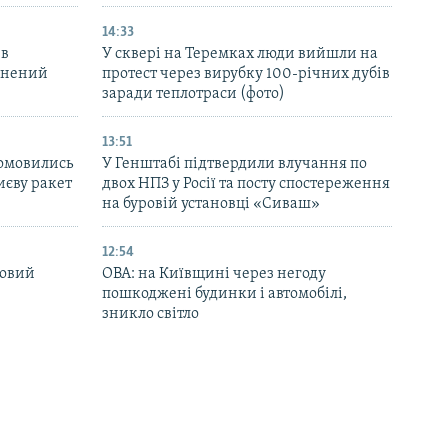
14:33
 в
У сквері на Теремках люди вийшли на
ранений
протест через вирубку 100-річних дубів
заради теплотраси (фото)
13:51
домовились
У Генштабі підтвердили влучання по
иєву ракет
двох НПЗ у Росії та посту спостереження
на буровій установці «Сиваш»
12:54
новий
ОВА: на Київщині через негоду
пошкоджені будинки і автомобілі,
зникло світло