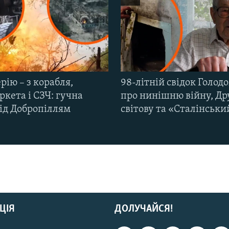
рію – з корабля,
98-літній свідок Голод
кета і СЗЧ: гучна
про нинішню війну, Др
під Добропіллям
світову та «Сталінськи
ЦІЯ
ДОЛУЧАЙСЯ!