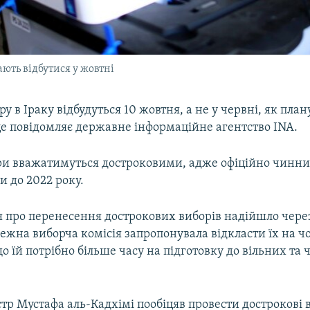
ють відбутися у жовтні
ру в Іраку відбудуться 10 жовтня, а не у червні, як пла
це повідомляє державне інформаційне агентство INA.
бори вважатимуться достроковими, адже офіційно чинн
 до 2022 року.
 про перенесення дострокових виборів надійшло через
лежна виборча комісія запропонувала відкласти їх на ч
 їй потрібно більше часу на підготовку до вільних та 
тр Мустафа аль-Кадхімі пообіцяв провести дострокові 