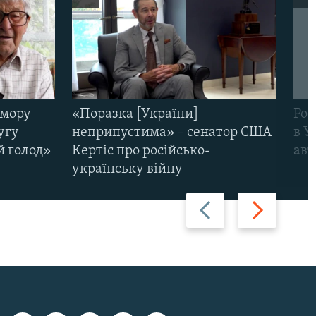
омору
«Поразка [України]
Рос
угу
неприпустима» – сенатор США
в У
й голод»
Кертіс про російсько-
авт
українську війну
Назад
Вперед