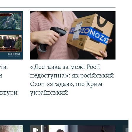
ів:
«Доставка за межі Росії
и
недоступна»: як російський
Ozon «згадав», що Крим
уктури
український