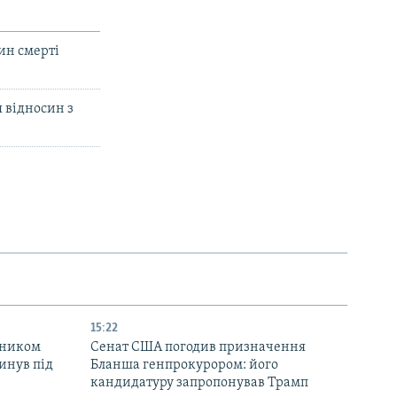
ин смерті
 відносин з
І
15:22
вником
Сенат США погодив призначення
инув під
Бланша генпрокурором: його
кандидатуру запропонував Трамп