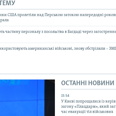
 ТЕМУ
ки США пролетіли над Перською затокою напередодні роков
ерала
ь частину персоналу з посольства в Багдаді через загострення
 використовують американські військові, знову обстріляли – ЗМ
ОСТАННІ НОВИНИ
15:54
У Києві попрощалися із кері
загону «Плацдарм», який заг
час евакуації тіл військових