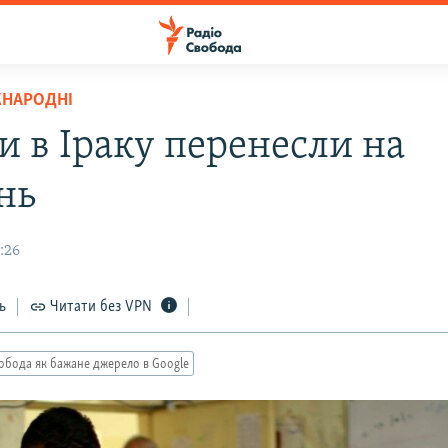
ЖНАРОДНІ
и в Іраку перенесли на
нь
8:26
ь
Читати без VPN
обода як бажане джерело в Google