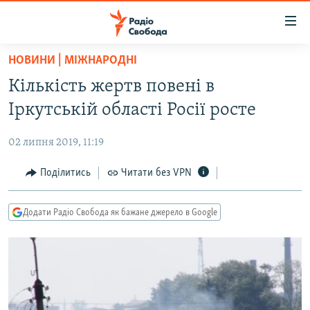
Доступність
посилання
Перейти
НОВИНИ | МІЖНАРОДНІ
до
РАДІО СВОБОДА – 70 РОКІВ
Кількість жертв повені в
основного
ВСЕ ЗА ДОБУ
матеріалу
Іркутській області Росії росте
СТАТТІ
Перейти
до
02 липня 2019, 11:19
ВІЙНА
ПОЛІТИКА
основної
РОСІЙСЬКА «ФІЛЬТРАЦІЯ»
Поділитись
Читати без VPN
ЕКОНОМІКА
навігації
Перейти
ДОНБАС.РЕАЛІЇ
СУСПІЛЬСТВО
до
Додати Радіо Свобода як бажане джерело в Google
КРИМ.РЕАЛІЇ
КУЛЬТУРА
пошуку
ТИ ЯК?
СПОРТ
СХЕМИ
УКРАЇНА
КИТАЙ.ВИКЛИКИ
СВІТ