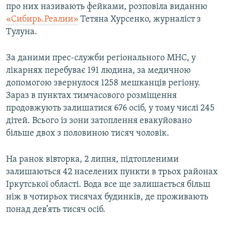
про них називають фейками, розповіла виданню
Усі сайти RFE/RL
«Сибирь.Реалии»
Тетяна Хурсенко, журналіст з
Тулуна.
За даними прес-служби регіонального МНС, у
лікарнях перебуває 191 людина, за медичною
допомогою звернулося 1258 мешканців регіону.
Зараз в пунктах тимчасового розміщення
продовжують залишатися 676 осіб, у тому числі 245
дітей. Всього із зони затоплення евакуйовано
більше двох з половиною тисяч чоловік.
На ранок вівторка, 2 липня, підтопленими
залишаються 42 населених пункти в трьох районах
Іркутської області. Вода все ще залишається більш
ніж в чотирьох тисячах будинків, де проживають
понад дев’ять тисяч осіб.