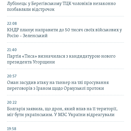
Лубінець: у Берегівському ТЦК чоловіків незаконно
позбавляли відстрочок
22:08
КНДР планує направити до 50 тисяч своїх військових у
Росію – Зеленський
21:40
Партія «Тиса» визначилася з кандидатурою нового
президента Угорщини
20:57
Оман засудив атаку на танкер на тлі просування
переговорів з Іраном щодо Ормузької протоки
20:22
Болгарія заявила, що дрон, який впав на її території,
міг бути українським. У МЗС України відреагували
19:58