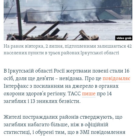
МУЛЬТИМЕДІА
ФОТО
СПЕЦПРОЄКТИ
ПОДКАСТИ
На ранок вівторка, 2 липня, підтопленими залишаються 42
населених пункти в трьох районах Іркутської області
КРИМ РЕАЛІЇ
РУС
В Іркутській області Росії жертвами повені стали 16
УКР
осіб, доля ще дев’яти – невідома. Про це
повідомляє
КТАТ
Інтерфакс з посиланням на джерело в органах
охорони здоров'я регіону. ТАСС
пише
про 14
ДОЛУЧАЙСЯ!
загиблих і 13 зниклих безвісти.
Жителі постраждалих районів стверджують, що
загиблих набагато більше, ніж в офіційній
статистиці, і обурені тим, що в ЗМІ повідомлення