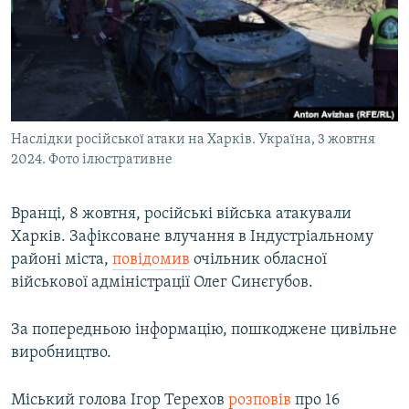
МУЛЬТИМЕДІА
ФОТО
СПЕЦПРОЄКТИ
ПОДКАСТИ
Наслідки російської атаки на Харків. Україна, 3 жовтня
2024. Фото ілюстративне
КРИМ РЕАЛІЇ
РУС
Вранці, 8 жовтня, російські війська атакували
УКР
Харків. Зафіксоване влучання в Індустріальному
КТАТ
районі міста,
повідомив
очільник обласної
військової адміністрації Олег Синєгубов.
ДОЛУЧАЙСЯ!
За попередньою інформацію, пошкоджене цивільне
виробництво.
Міський голова Ігор Терехов
розповів
про 16