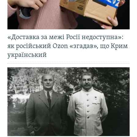
«Доставка за межі Росії недоступна»:
як російський Ozon «згадав», що Крим
український