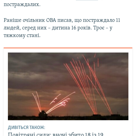
постраждалих.
Усі сайти RFE/RL
Раніше очільник ОВА писав, що постраждало 11
людей, серед них – дитина 16 років. Троє – у
тяжкому стані.
ДИВІТЬСЯ ТАКОЖ:
Повітряні сили: вночі збито 18 із 19