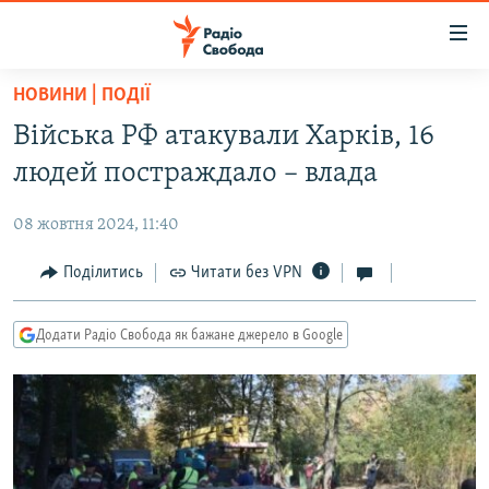
Доступність
посилання
Перейти
НОВИНИ | ПОДІЇ
до
РАДІО СВОБОДА – 70 РОКІВ
Війська РФ атакували Харків, 16
основного
ВСЕ ЗА ДОБУ
матеріалу
людей постраждало – влада
СТАТТІ
Перейти
до
08 жовтня 2024, 11:40
ВІЙНА
ПОЛІТИКА
основної
РОСІЙСЬКА «ФІЛЬТРАЦІЯ»
Поділитись
Читати без VPN
ЕКОНОМІКА
навігації
Перейти
ДОНБАС.РЕАЛІЇ
СУСПІЛЬСТВО
до
Додати Радіо Свобода як бажане джерело в Google
КРИМ.РЕАЛІЇ
КУЛЬТУРА
пошуку
ТИ ЯК?
СПОРТ
СХЕМИ
УКРАЇНА
КИТАЙ.ВИКЛИКИ
СВІТ