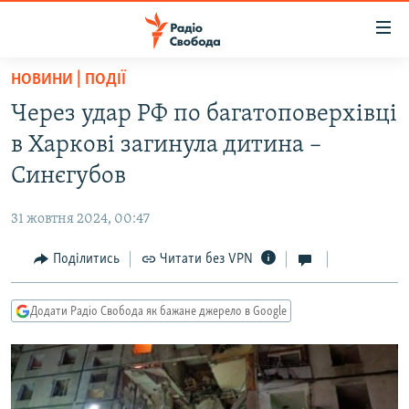
Доступність
посилання
Перейти
НОВИНИ | ПОДІЇ
до
РАДІО СВОБОДА – 70 РОКІВ
Через удар РФ по багатоповерхівці
основного
ВСЕ ЗА ДОБУ
матеріалу
в Харкові загинула дитина –
СТАТТІ
Перейти
Синєгубов
до
ВІЙНА
ПОЛІТИКА
основної
31 жовтня 2024, 00:47
РОСІЙСЬКА «ФІЛЬТРАЦІЯ»
ЕКОНОМІКА
навігації
Перейти
Поділитись
Читати без VPN
ДОНБАС.РЕАЛІЇ
СУСПІЛЬСТВО
до
КРИМ.РЕАЛІЇ
КУЛЬТУРА
пошуку
Додати Радіо Свобода як бажане джерело в Google
ТИ ЯК?
СПОРТ
СХЕМИ
УКРАЇНА
КИТАЙ.ВИКЛИКИ
СВІТ