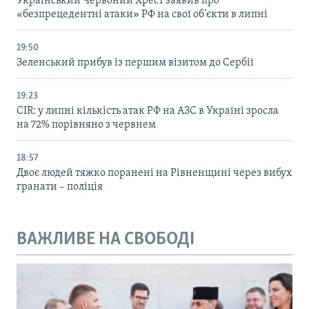
Український Червоний Хрест заявив про
«безпрецедентні атаки» РФ на свої об’єкти в липні
19:50
Зеленський прибув із першим візитом до Сербії
19:23
CIR: у липні кількість атак РФ на АЗС в Україні зросла
на 72% порівняно з червнем
18:57
Двоє людей тяжко поранені на Рівненщині через вибух
гранати – поліція
ВАЖЛИВЕ НА СВОБОДІ