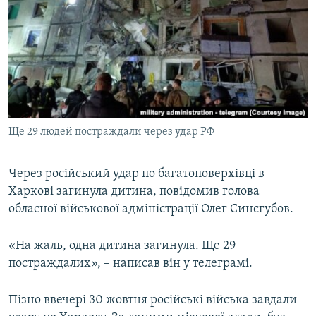
МУЛЬТИМЕДІА
ФОТО
СПЕЦПРОЄКТИ
ПОДКАСТИ
КРИМ РЕАЛІЇ
Ще 29 людей постраждали через удар РФ
РУС
УКР
Через російський удар по багатоповерхівці в
Харкові загинула дитина, повідомив голова
КТАТ
обласної військової адміністрації Олег Синєгубов.
ДОЛУЧАЙСЯ!
«На жаль, одна дитина загинула. Ще 29
постраждалих», – написав він у телеграмі.
Пізно ввечері 30 жовтня російські війська завдали