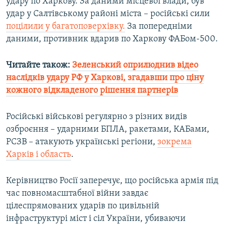
удару по Харкову. За даними місцевої влади, був
Усі сайти RFE/RL
удар у Салтівському районі міста – російські сили
поцілили у багатоповерхівку.
За попередніми
даними, противник вдарив по Харкову ФАБом-500.
Читайте також:
Зеленський оприлюднив відео
наслідків удару РФ у Харкові, згадавши про ціну
кожного відкладеного рішення партнерів
Російські військові регулярно з різних видів
озброєння – ударними БПЛА, ракетами, КАБами,
РСЗВ – атакують українські регіони,
зокрема
Харків і область
.
Керівництво Росії заперечує, що російська армія під
час повномасштабної війни завдає
цілеспрямованих ударів по цивільній
інфраструктурі міст і сіл України, убиваючи