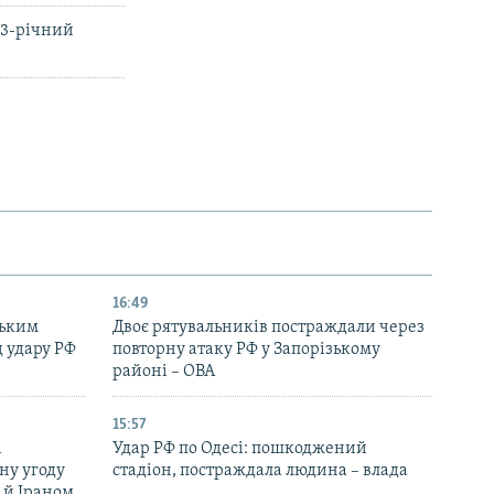
13-річний
16:49
ським
Двоє рятувальників постраждали через
д удару РФ
повторну атаку РФ у Запорізькому
районі – ОВА
15:57
і
Удар РФ по Одесі: пошкоджений
ну угоду
стадіон, постраждала людина – влада
 й Іраном