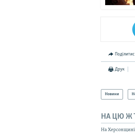
Поділитис
Друк
Новини
Н
НА ЦЮ Ж
На Херсонщині 