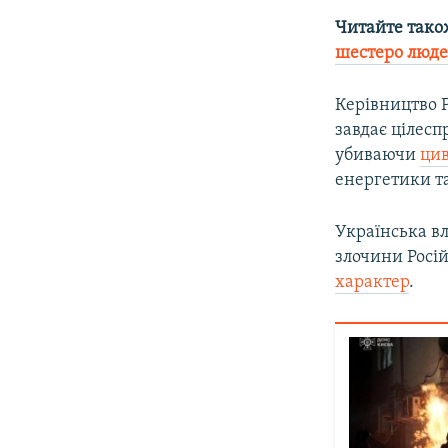
Читайте тако
шестеро люд
Керівництво Р
завдає цілесп
убиваючи
цив
енергетики т
Українська вл
злочини Росі
характер
.