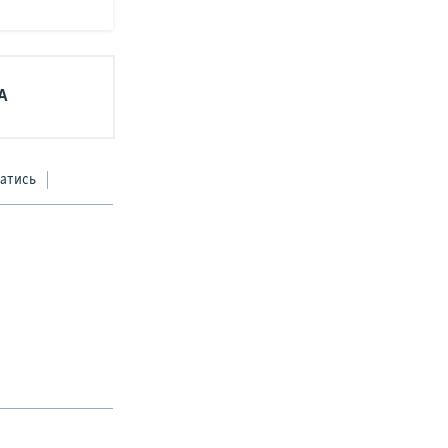
А
атись