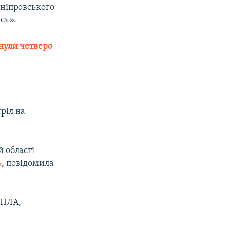
Дніпровського
ся».
инули четверо
ріл на
й області
ь
, повідомила
БПЛА,