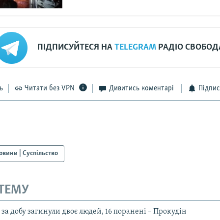
ПІДПИСУЙТЕСЯ НА
TELEGRAM
РАДІО СВОБОД
ь
Читати без VPN
Дивитись коментарі
Підпис
овини | Суспільство
 ТЕМУ
за добу загинули двоє людей, 16 поранені – Прокудін