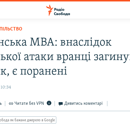
СПІЛЬСТВО
нська МВА: внаслідок
ької атаки вранці загину
к, є поранені
 10:34
ь
Читати без VPN
Дивитись коментарі
обода як бажане джерело в Google