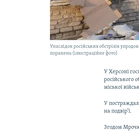
Унаслідок російських обстрілів упродов
поранень (ілюстраційне фото)
У Херсоні гос
російського о
міської війсь
У постраждало
на подвір’ї.
Згодом Мрочк