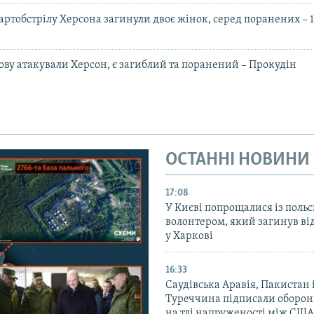
 артобстрілу Херсона загинули двоє жінок, серед поранених – 
нову атакували Херсон, є загиблий та поранений – Прокудін
ОСТАННІ НОВИНИ
17:08
У Києві попрощалися із поль
волонтером, який загинув ві
у Харкові
16:33
Саудівська Аравія, Пакистан 
Туреччина підписали оборон
на тлі напруженості між США