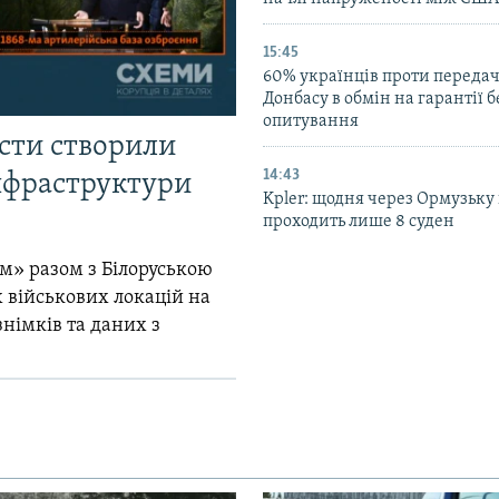
15:45
60% українців проти передачі
Донбасу в обмін на гарантії 
опитування
істи створили
14:43
інфраструктури
Kpler: щодня через Ормузьку
проходить лише 8 суден
м» разом з Білоруською
 військових локацій на
знімків та даних з