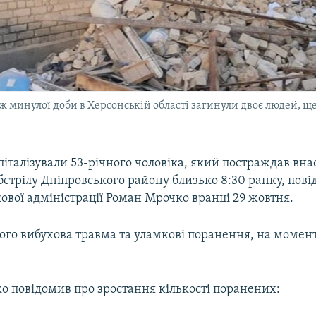
ж минулої доби в Херсонській області загинули двоє людей, ще 
піталізували 53-річного чоловіка, який постраждав вна
бстрілу Дніпровського району близько 8:30 ранку, пов
кової адміністрації Роман Мрочко вранці 29 жовтня.
го вибухова травма та уламкові поранення, на момент 
о повідомив про зростання кількості поранених: