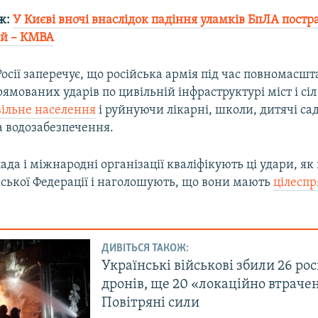
ж:
У Києві вночі внаслідок падіння уламків БпЛА пост
ей – КМВА
осії заперечує, що російська армія під час повномасшт
рямованих ударів по цивільній інфраструктурі міст і сіл
ільне населення
і руйнуючи лікарні, школи, дитячі сад
а водозабезпечення.
ада і міжнародні організації кваліфікують ці удари, як
йської Федерації і наголошують, що вони мають
цілесп
ДИВІТЬСЯ ТАКОЖ:
Українські військові збили 26 ро
дронів, ще 20 «локаційно втраче
Повітряні сили