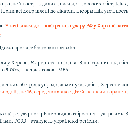
 про ще 7 постраждалих внаслідок ворожих обстрілів 
і вони всі доправлені до лікарні. Інформація уточнюєть
ж:
Уночі внаслідок повітряного удару РФ у Харкові заг
а
ідомо про загиблого жителя міста.
и у Херсоні 62-річного чоловіка. Він потрапив під обст
ько 9:00», – заявив голова МВА.
ійських обстрілів упродовж минулої доби в Херсонські
 людей, ще 16, серед яких двоє дітей, зазнали поранен
.
ськові регулярно з різних видів озброєння – ударними 
ами, РСЗВ – атакують українські регіони.