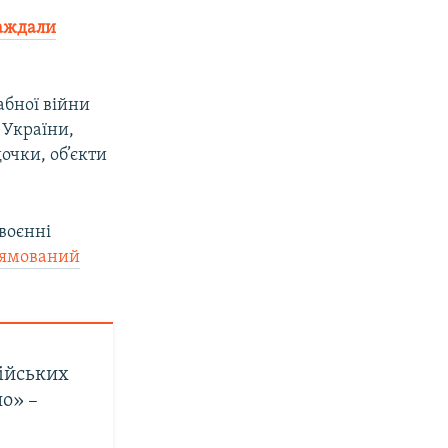
раждали
абної війни
 України,
очки, об’єкти
 воєнні
рямований
сійських
но» –