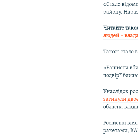
«Стало відомо
району. Нараз
Читайте тако
людей – влад
Також стало в
«Рашисти вбил
подвір’ї близ
Унаслідок рос
загинули двоє
обласна влада
Російські вій
ракетами, КАБ