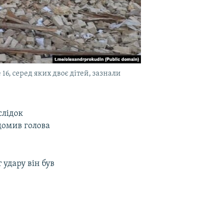
16, серед яких двоє дітей, зазнали
слідок
ідомив голова
удару він був