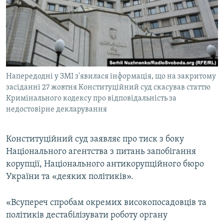
МУЛЬТИМЕДІА
ФОТО
СПЕЦПРОЄКТИ
ПОДКАСТИ
Напередодні у ЗМІ з'явилася інформація, що на закритому
засіданні 27 жовтня Конституційний суд скасував статтю
КРИМ РЕАЛІЇ
Кримінального кодексу про відповідальність за
РУС
недостовірне декларування
УКР
КТАТ
Конституційний суд заявляє про тиск з боку
Національного агентства з питань запобігання
корупції, Національного антикорупційного бюро
ДОЛУЧАЙСЯ!
України та «деяких політиків».
«Всупереч спробам окремих високопосадовців та
політиків дестабілізувати роботу органу