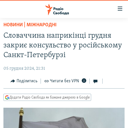
Доступність
посилання
Перейти
НОВИНИ | МІЖНАРОДНІ
до
РАДІО СВОБОДА – 70 РОКІВ
Словаччина наприкінці грудня
основного
ВСЕ ЗА ДОБУ
матеріалу
закриє консульство у російському
СТАТТІ
Перейти
Санкт-Петербурзі
до
ВІЙНА
ПОЛІТИКА
основної
05 грудня 2024, 21:31
РОСІЙСЬКА «ФІЛЬТРАЦІЯ»
ЕКОНОМІКА
навігації
Перейти
Поділитись
Читати без VPN
ДОНБАС.РЕАЛІЇ
СУСПІЛЬСТВО
до
КРИМ.РЕАЛІЇ
КУЛЬТУРА
пошуку
Додати Радіо Свобода як бажане джерело в Google
ТИ ЯК?
СПОРТ
СХЕМИ
УКРАЇНА
КИТАЙ.ВИКЛИКИ
СВІТ