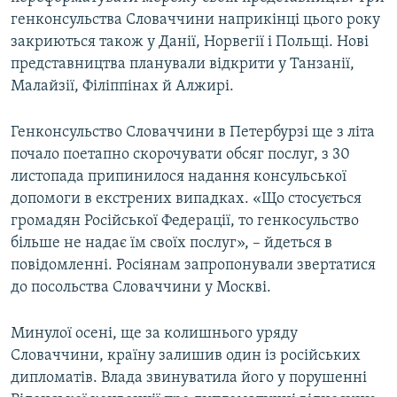
Усі сайти RFE/RL
генконсульства Словаччини наприкінці цього року
закриються також у Данії, Норвегії і Польщі. Нові
представництва планували відкрити у Танзанії,
Малайзії, Філіппінах й Алжирі.
Генконсульство Словаччини в Петербурзі ще з літа
почало поетапно скорочувати обсяг послуг, з 30
листопада припинилося надання консульської
допомоги в екстрених випадках. «Що стосується
громадян Російської Федерації, то генкосульство
більше не надає їм своїх послуг», – йдеться в
повідомленні. Росіянам запропонували звертатися
до посольства Словаччини у Москві.
Минулої осені, ще за колишнього уряду
Словаччини, країну залишив один із російських
дипломатів. Влада звинуватила його у порушенні