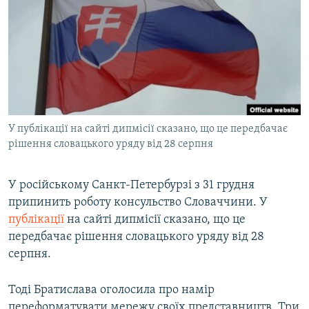
МУЛЬТИМЕДІА
ФОТО
СПЕЦПРОЄКТИ
ПОДКАСТИ
КРИМ РЕАЛІЇ
У публікації на сайті дипмісії сказано, що це передбачає
РУС
рішення словацького уряду від 28 серпня
УКР
У російському Санкт-Петербурзі з 31 грудня
КТАТ
припинить роботу консульство Словаччини. У
публікації
на сайті дипмісії сказано, що це
ДОЛУЧАЙСЯ!
передбачає рішення словацького уряду від 28
серпня.
Тоді Братислава оголосила про намір
переформатувати мережу своїх представництв. Три