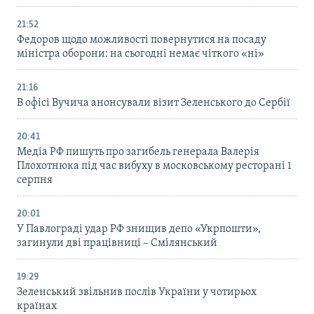
21:52
Федоров щодо можливості повернутися на посаду
міністра оборони: на сьогодні немає чіткого «ні»
21:16
В офісі Вучича анонсували візит Зеленського до Сербії
20:41
Медіа РФ пишуть про загибель генерала Валерія
Плохотнюка під час вибуху в московському ресторані 1
серпня
20:01
У Павлограді удар РФ знищив депо «Укрпошти»,
загинули дві працівниці – Смілянський
19:29
Зеленський звільнив послів України у чотирьох
країнах