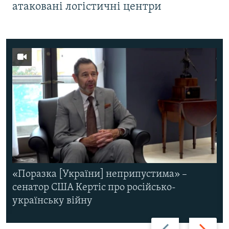
атаковані логістичні центри
«Поразка [України] неприпустима» –
сенатор США Кертіс про російсько-
українську війну
Назад
Вперед