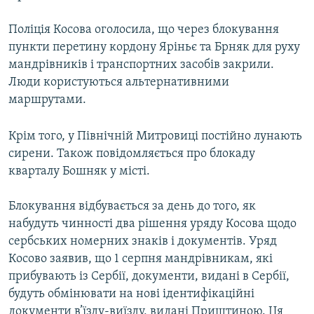
Усі сайти RFE/RL
Поліція Косова оголосила, що через блокування
пункти перетину кордону Яріньє та Брняк для руху
мандрівників і транспортних засобів закрили.
Люди користуються альтернативними
маршрутами.
Крім того, у Північній Митровиці постійно лунають
сирени. Також повідомляється про блокаду
кварталу Бошняк у місті.
Блокування відбувається за день до того, як
набудуть чинності два рішення уряду Косова щодо
сербських номерних знаків і документів. Уряд
Косово заявив, що 1 серпня мандрівникам, які
прибувають із Сербії, документи, видані в Сербії,
будуть обмінювати на нові ідентифікаційні
документи в’їзду-виїзду, видані Приштиною. Ця