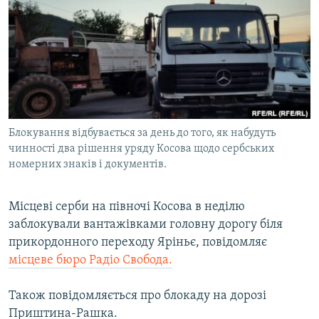
МУЛЬТИМЕДІА
ФОТО
СПЕЦПРОЄКТИ
ПОДКАСТИ
КРИМ РЕАЛІЇ
Блокування відбувається за день до того, як набудуть
РУС
чинності два рішення уряду Косова щодо сербських
номерних знаків і документів.
УКР
КТАТ
Місцеві серби на півночі Косова в неділю
заблокували вантажівками головну дорогу біля
ДОЛУЧАЙСЯ!
прикордонного переходу Яріньє, повідомляє
місцеве бюро Радіо Свобода.
Також повідомляється про блокаду на дорозі
Приштина-Рашка.