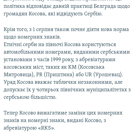
політика відповідає давній практиці Белграда щодо
громадян Косова, які відвідують Сербію.
Крім того, з 1 серпня також почне діяти нова норма
щодо номерних знаків.
Етнічні серби на півночі Косова користуються
автомобільними номерами, виданими сербськими
установами з часів 1999 року, з абревіатурами
косовських міст, таких як KM (Косовська
Митровица), PR (Приштина) або UR (Урошевац).
Уряд Косова вважає таблички незаконними, але
допускає їх у чотирьох північних муніципалітетах з
сербською більшістю.
Тепер Косово вимагатиме заміни цих номерних
знаків на номерні знаки, видані Косово, з
абревіатурою «RKS».