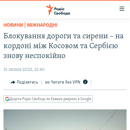
Доступність
посилання
Перейти
НОВИНИ | МІЖНАРОДНІ
до
РАДІО СВОБОДА – 70 РОКІВ
Блокування дороги та сирени – на
основного
ВСЕ ЗА ДОБУ
матеріалу
кордоні між Косовом та Сербією
СТАТТІ
Перейти
знову неспокійно
до
ВІЙНА
ПОЛІТИКА
основної
31 липня 2022, 21:40
РОСІЙСЬКА «ФІЛЬТРАЦІЯ»
ЕКОНОМІКА
навігації
Перейти
Поділитись
Читати без VPN
ДОНБАС.РЕАЛІЇ
СУСПІЛЬСТВО
до
КРИМ.РЕАЛІЇ
КУЛЬТУРА
пошуку
Додати Радіо Свобода як бажане джерело в Google
ТИ ЯК?
СПОРТ
СХЕМИ
УКРАЇНА
КИТАЙ.ВИКЛИКИ
СВІТ