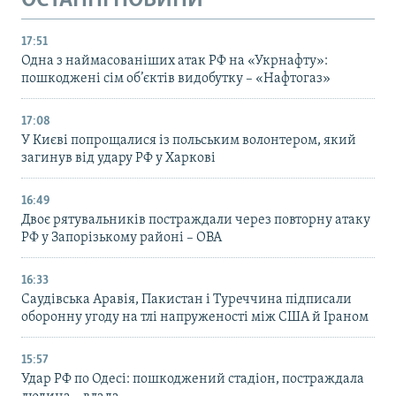
ОСТАННІ НОВИНИ
17:51
Одна з наймасованіших атак РФ на «Укрнафту»:
пошкоджені сім об’єктів видобутку – «Нафтогаз»
17:08
У Києві попрощалися із польським волонтером, який
загинув від удару РФ у Харкові
16:49
Двоє рятувальників постраждали через повторну атаку
РФ у Запорізькому районі – ОВА
16:33
Саудівська Аравія, Пакистан і Туреччина підписали
оборонну угоду на тлі напруженості між США й Іраном
15:57
Удар РФ по Одесі: пошкоджений стадіон, постраждала