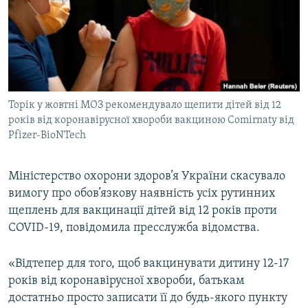
МУЛЬТИМЕДІА
ФОТО
СПЕЦПРОЄКТИ
ПОДКАСТИ
Торік у жовтні МОЗ рекомендувало щепити дітей від 12
років від коронавірусної хвороби вакциною Comirnaty від
КРИМ РЕАЛІЇ
Pfizer-BioNTech
РУС
УКР
Міністерство охорони здоров’я України скасувало
КТАТ
вимогу про обов’язкову наявність усіх рутинних
щеплень для вакцинації дітей від 12 років проти
COVID-19, повідомила пресслужба відомства.
ДОЛУЧАЙСЯ!
«Відтепер для того, щоб вакцинувати дитину 12-17
років від коронавірусної хвороби, батькам
достатньо просто записати її до будь-якого пункту