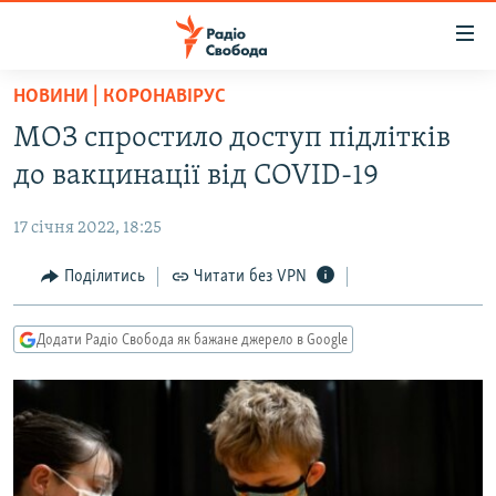
Доступність
посилання
Перейти
НОВИНИ | КОРОНАВІРУС
до
РАДІО СВОБОДА – 70 РОКІВ
МОЗ спростило доступ підлітків
основного
ВСЕ ЗА ДОБУ
матеріалу
до вакцинації від COVID-19
СТАТТІ
Перейти
до
17 січня 2022, 18:25
ВІЙНА
ПОЛІТИКА
основної
РОСІЙСЬКА «ФІЛЬТРАЦІЯ»
Поділитись
Читати без VPN
ЕКОНОМІКА
навігації
Перейти
ДОНБАС.РЕАЛІЇ
СУСПІЛЬСТВО
до
Додати Радіо Свобода як бажане джерело в Google
КРИМ.РЕАЛІЇ
КУЛЬТУРА
пошуку
ТИ ЯК?
СПОРТ
СХЕМИ
УКРАЇНА
КИТАЙ.ВИКЛИКИ
СВІТ