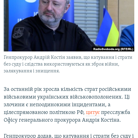
МУЛЬТИМЕДІА
ФОТО
СПЕЦПРОЄКТИ
ПОДКАСТИ
КРИМ РЕАЛІЇ
Генпрокурор Андрій Костін заявив, що катування і страти
РУС
без суду і слідства використовуються як зброя війни,
залякування і знищення.
УКР
КТАТ
За останній рік зросла кількість страт російськими
військовими українських військовополонених. Ці
ДОЛУЧАЙСЯ!
злочини є непоодинокими інцидентами, а
цілеспрямованою політикою РФ,
цитує
пресслужба
Офісу генерального прокурора Андрія Костіна.
Генпрокурор додав, що катування і страти без суду і