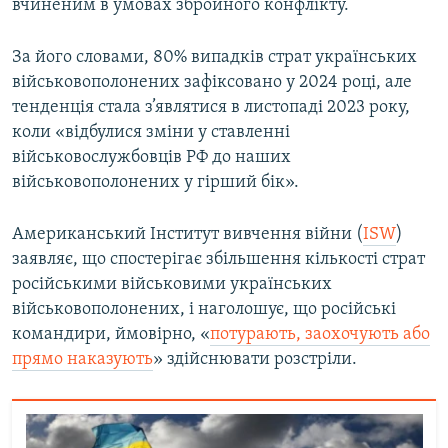
вчиненим в умовах збройного конфлікту.
За його словами, 80% випадків страт українських
військовополонених зафіксовано у 2024 році, але
тенденція стала з’являтися в листопаді 2023 року,
коли «відбулися зміни у ставленні
військовослужбовців РФ до наших
військовополонених у гірший бік».
Американський Інститут вивчення війни (
ISW
)
заявляє, що спостерігає збільшення кількості страт
російськими військовими українських
військовополонених, і наголошує, що російські
командири, ймовірно, «
потурають, заохочують або
прямо наказують
» здійснювати розстріли.