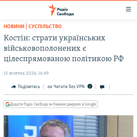
Доступність
посилання
Перейти
НОВИНИ | СУСПІЛЬСТВО
до
РАДІО СВОБОДА – 70 РОКІВ
Костін: страти українських
основного
ВСЕ ЗА ДОБУ
матеріалу
військовополонених є
СТАТТІ
Перейти
цілеспрямованою політикою РФ
до
ВІЙНА
ПОЛІТИКА
основної
15 жовтня 2024, 16:49
РОСІЙСЬКА «ФІЛЬТРАЦІЯ»
ЕКОНОМІКА
навігації
Перейти
Поділитись
Читати без VPN
ДОНБАС.РЕАЛІЇ
СУСПІЛЬСТВО
до
КРИМ.РЕАЛІЇ
КУЛЬТУРА
пошуку
Додати Радіо Свобода як бажане джерело в Google
ТИ ЯК?
СПОРТ
СХЕМИ
УКРАЇНА
КИТАЙ.ВИКЛИКИ
СВІТ