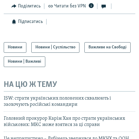
Поділитись
Читати без VPN
Підписатись
Новини
Новини | Суспільство
Важливе на Свободі
Новини | Важливі
НА ЦЮ Ж ТЕМУ
ISW: страти українських полонених схвалюють і
заохочують російські командири
Головний прокурор Карім Хан про страти українських
військових: МКС може взятися за ці справи
Це неприпустимо – Лубінець звернувся до МКЧХ та ООН