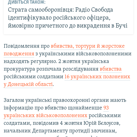
ДИВІТЬСЯ ТАКОЖ:
Страта самооборонівця: Радіо Свобода
ідентифікувало російського офіцера,
ймовірно причетного до викрадення в Бучі
Повідомлення про
вбивства, тортури й жорстоке
поводження
з українськими військовополоненими
надходять регулярно. 2 жовтня українська
прокуратура розпочала розслідування
вбивства
російськими солдатами
16 українських полонених
у Донецькій області
.
Загалом українські правоохоронні органи мають
інформацію про вбивство щонайменше
93
українських військовополонених
російськими
солдатами, повідомив 4 жовтня Юрій Бєлоусов,
начальник Департаменту протидії злочинам,