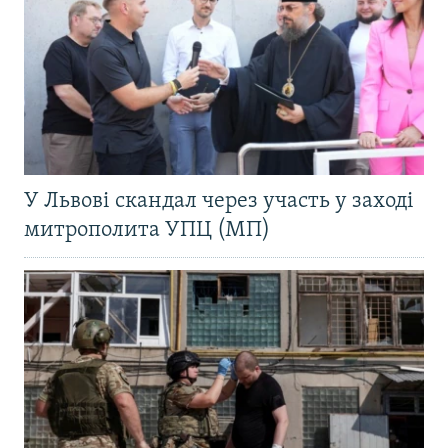
У Львові скандал через участь у заході
митрополита УПЦ (МП)