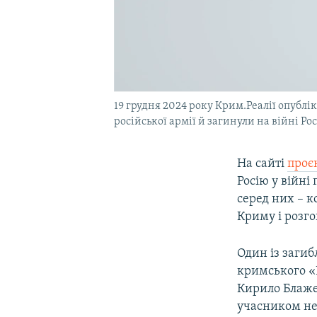
19 грудня 2024 року Крим.Реалії опубл
російської армії й загинули на війні Ро
На сайті
проє
Росію у війні
серед них – к
Криму і розг
Один із загиб
кримського «Б
Кирило Блаже
учасником нез