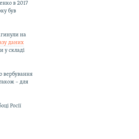
енко в 2017
оку був
агинули на
азу даних
и у складі
о вербування
також – для
оці Росії