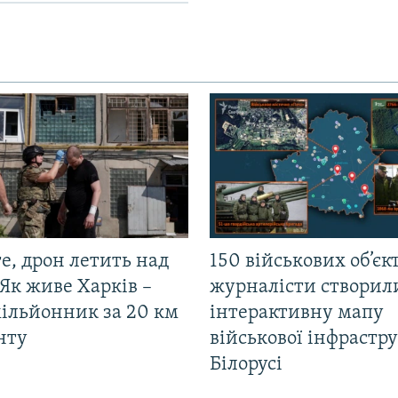
е, дрон летить над
150 військових об’єкт
Як живе Харків –
журналісти створил
мільйонник за 20 км
інтерактивну мапу
нту
військової інфрастр
Білорусі