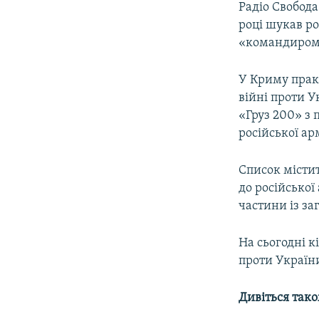
Радіо Свобод
році шукав ро
«командиром 
У Криму прак
війні проти У
«Груз 200» з
російської ар
Список місти
до російської
частини із за
На сьогодні к
проти Україн
Дивіться так