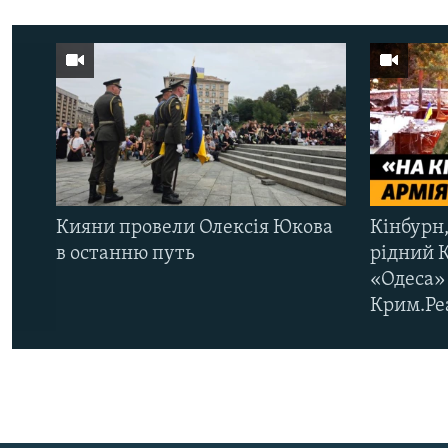
Кияни провели Олексія Юкова
Кінбурн,
в останню путь
рідний 
«Одеса» 
Крим.Ре
КРИМ РЕАЛІЇ
РУС