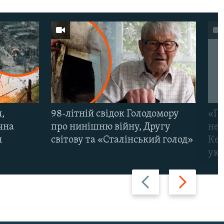
,
98-літній свідок Голодомору
«По
чна
про нинішню війну, Другу
неп
м
світову та «Сталінський голод»
Кер
укр
Назад
Вперед