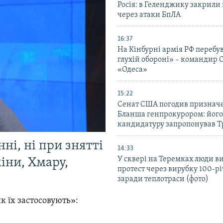
Росія: в Геленджику закрили 
через атаки БпЛА
16:37
На Кінбурні армія РФ перебув
глухій обороні» – командир 
«Одеса»
15:22
Сенат США погодив признач
Бланша генпрокурором: його
кандидатуру запропонував 
ні, ні при знятті
14:33
У сквері на Теремках люди 
міни, Хмару,
протест через вирубку 100-р
заради теплотраси (фото)
к їх застосовують»: