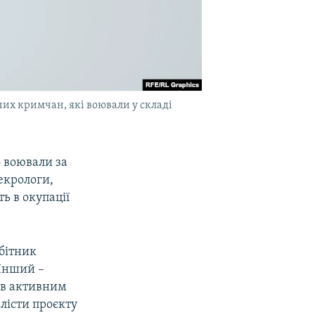
них кримчан, які воювали у складі
 воювали за
некрологи,
ь в окупації
обітник
 Інший –
ув активним
лісти проєкту