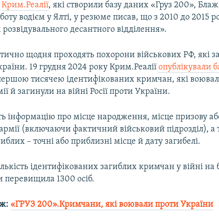
а
Крим.Реалії
, які створили базу даних «Груз 200», Блаж
боту водієм у Ялті, у резюме писав, що з 2010 до 2015 р
розвідувального десантного відділення».
тично щодня проходять похорони військових РФ, які з
країни. 19 грудня 2024 року Крим.Реалії
опублікували б
 першою тисячею ідентифікованих кримчан, які воювал
мії й загинули на війні Росії проти України.
ть інформацію про місце народження, місце призову аб
 армії (включаючи фактичний військовий підрозділ), а 
гиблих – точні або приблизні місце й дату загибелі.
ількість ідентифікованих загиблих кримчан у війні на б
и перевищила 1300 осіб.
ож:
«ГРУЗ 200».Кримчани, які воювали проти України