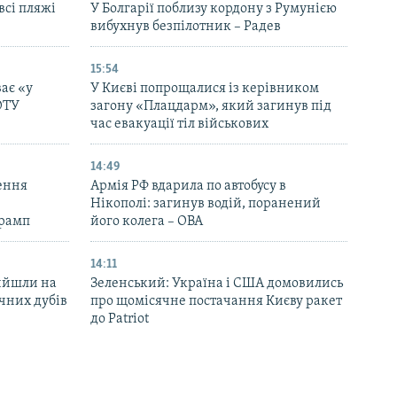
всі пляжі
У Болгарії поблизу кордону з Румунією
вибухнув безпілотник – Радев
15:54
ає «у
У Києві попрощалися із керівником
ОТУ
загону «Плацдарм», який загинув під
час евакуації тіл військових
14:49
ення
Армія РФ вдарила по автобусу в
Нікополі: загинув водій, поранений
Трамп
його колега – ОВА
14:11
вийшли на
Зеленський: Україна і США домовились
ічних дубів
про щомісячне постачання Києву ракет
до Patriot