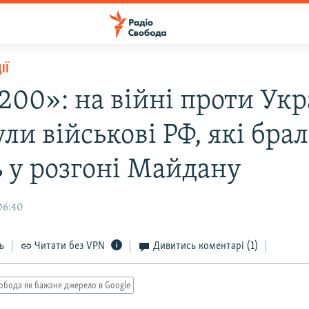
ІЇ
200»: на війні проти Ук
ли військові РФ, які бра
ь у розгоні Майдану
06:40
ь
Читати без VPN
Дивитись коментарі
(1)
обода як бажане джерело в Google