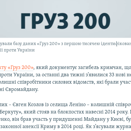
ікували базу даних «Груз 200» з першою тисячею ідентифікова
сії проти України
кту «Груз 200»
, який документує загибель кримчан, що
 проти України, за останні два тижні з’явилися 33 нові 
олишні співробітники силових відомств, які брали участ
оні Євромайдану.
лих – Євген Козлов із селища Леніно – колишній співр
еркуту», який стояв на блокпостах навесні 2014 року.
нко, він брав участь у придушенні Майдану у Києві, б
аконної анексії Криму в 2014 році. Як з’ясували журна