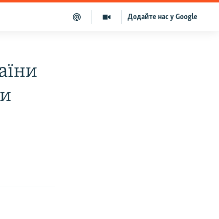
Додайте нас у Google
раїни
ли