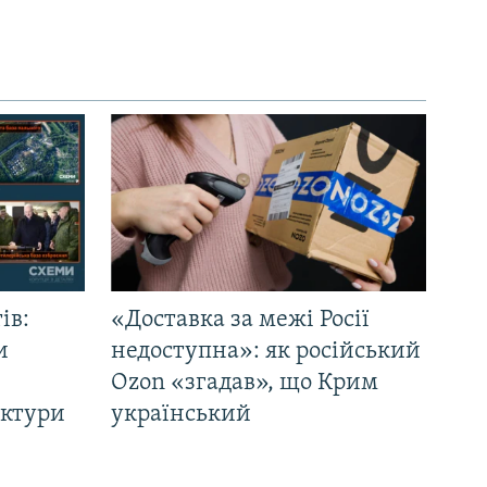
ів:
«Доставка за межі Росії
и
недоступна»: як російський
Ozon «згадав», що Крим
уктури
український