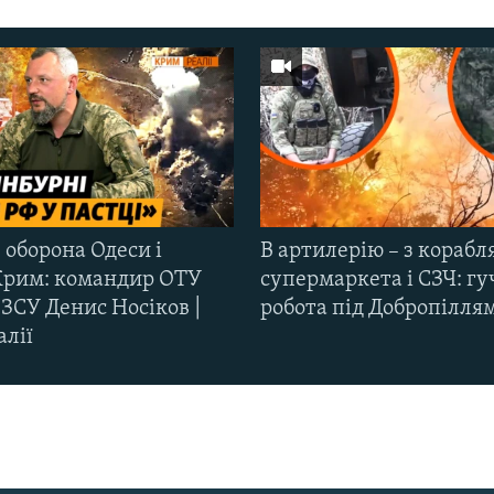
 оборона Одеси і
В артилерію – з корабля
Крим: командир ОТУ
супермаркета і СЗЧ: гу
ЗСУ Денис Носіков |
робота під Добропілля
алії