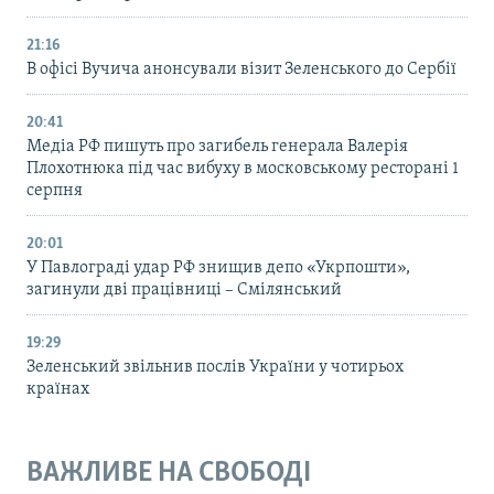
21:16
В офісі Вучича анонсували візит Зеленського до Сербії
20:41
Медіа РФ пишуть про загибель генерала Валерія
Плохотнюка під час вибуху в московському ресторані 1
серпня
20:01
У Павлограді удар РФ знищив депо «Укрпошти»,
загинули дві працівниці – Смілянський
19:29
Зеленський звільнив послів України у чотирьох
країнах
ВАЖЛИВЕ НА СВОБОДІ