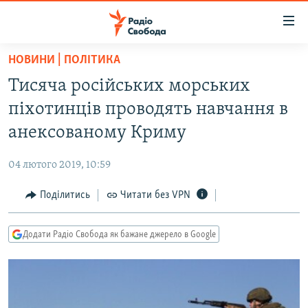
Доступність
посилання
Перейти
НОВИНИ | ПОЛІТИКА
до
РАДІО СВОБОДА – 70 РОКІВ
Тисяча російських морських
основного
ВСЕ ЗА ДОБУ
матеріалу
піхотинців проводять навчання в
СТАТТІ
Перейти
анексованому Криму
до
ВІЙНА
ПОЛІТИКА
основної
04 лютого 2019, 10:59
РОСІЙСЬКА «ФІЛЬТРАЦІЯ»
ЕКОНОМІКА
навігації
Перейти
Поділитись
Читати без VPN
ДОНБАС.РЕАЛІЇ
СУСПІЛЬСТВО
до
КРИМ.РЕАЛІЇ
КУЛЬТУРА
пошуку
Додати Радіо Свобода як бажане джерело в Google
ТИ ЯК?
СПОРТ
СХЕМИ
УКРАЇНА
КИТАЙ.ВИКЛИКИ
СВІТ