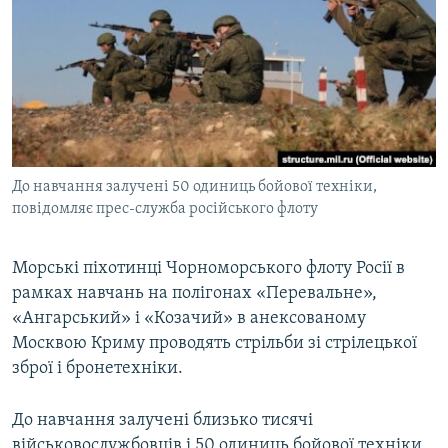
МУЛЬТИМЕДІА
ФОТО
СПЕЦПРОЄКТИ
ПОДКАСТИ
КРИМ РЕАЛІЇ
До навчання залучені 50 одиниць бойової техніки,
РУС
повідомляє прес-служба російського флоту
УКР
Морські піхотинці Чорноморського флоту Росії в
КТАТ
рамках навчань на полігонах «Перевальне»,
«Ангарський» і «Козачий» в анексованому
ДОЛУЧАЙСЯ!
Москвою Криму проводять стрільби зі стрілецької
зброї і бронетехніки.
До навчання залучені близько тисячі
військовослужбовців і 50 одиниць бойової техніки,