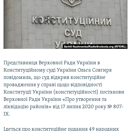
МУЛЬТИМЕДІА
ФОТО
СПЕЦПРОЄКТИ
ПОДКАСТИ
КРИМ РЕАЛІЇ
РУС
Представниця Верховної Ради України в
Конституційному суді України Ольга Совгиря
УКР
повідомила, що суд відкрив конституційне
КТАТ
провадження у справі щодо відповідності
Конституції України (конституційності) постанови
ДОЛУЧАЙСЯ!
Верховної Ради України «Про утворення та
ліквідацію районів» від 17 липня 2020 року № 807-
ІХ.
Ідеться про конституційне подання 49 народних