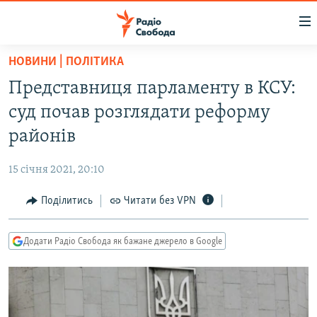
Доступність
посилання
Перейти
НОВИНИ | ПОЛІТИКА
до
РАДІО СВОБОДА – 70 РОКІВ
Представниця парламенту в КСУ:
основного
ВСЕ ЗА ДОБУ
матеріалу
суд почав розглядати реформу
СТАТТІ
Перейти
районів
до
ВІЙНА
ПОЛІТИКА
основної
15 січня 2021, 20:10
РОСІЙСЬКА «ФІЛЬТРАЦІЯ»
ЕКОНОМІКА
навігації
Перейти
Поділитись
Читати без VPN
ДОНБАС.РЕАЛІЇ
СУСПІЛЬСТВО
до
КРИМ.РЕАЛІЇ
КУЛЬТУРА
пошуку
Додати Радіо Свобода як бажане джерело в Google
ТИ ЯК?
СПОРТ
СХЕМИ
УКРАЇНА
КИТАЙ.ВИКЛИКИ
СВІТ