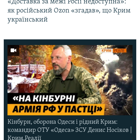
«Доставка за межі Росії недоступна»:
як російський Ozon «згадав», що Крим
український
Кінбурн, оборона Одеси і рідний Крим:
командир ОТУ «Одеса» ЗСУ Денис Носіков |
Крим.Реалії