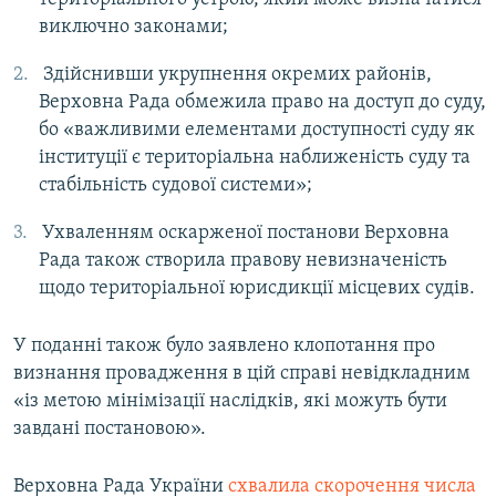
виключно законами;
Здійснивши укрупнення окремих районів,
Верховна Рада обмежила право на доступ до суду,
бо «важливими елементами доступності суду як
інституції є територіальна наближеність суду та
стабільність судової системи»;
Ухваленням оскарженої постанови Верховна
Рада також створила правову невизначеність
щодо територіальної юрисдикції місцевих судів.
У поданні також було заявлено клопотання про
визнання провадження в цій справі невідкладним
«із метою мінімізації наслідків, які можуть бути
завдані постановою».
Верховна Рада України
схвалила скорочення числа