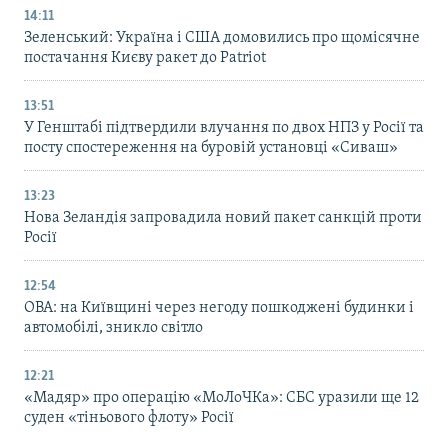
14:11
Зеленський: Україна і США домовились про щомісячне
постачання Києву ракет до Patriot
13:51
У Генштабі підтвердили влучання по двох НПЗ у Росії та
посту спостереження на буровій установці «Сиваш»
13:23
Нова Зеландія запровадила новий пакет санкцій проти
Росії
12:54
ОВА: на Київщині через негоду пошкоджені будинки і
автомобілі, зникло світло
12:21
«Мадяр» про операцію «МоЛоЧКа»: СБС уразили ще 12
суден «тіньового флоту» Росії