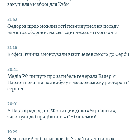
закупівлями зброї для Куби
21:52
Федоров щодо можливості повернутися на посаду
міністра оборони: на сьогодні немає чіткого «ні»
21:16
В офісі Вучича анонсували візит Зеленського до Сербії
20:41
Медіа РФ пишуть про загибель генерала Валерія
Плохотнюка під час вибуху в московському ресторані 1
серпня
20:01
У Павлограді удар РФ знищив депо «Укрпошти»,
загинули дві працівниці – Смілянський
19:29
Зеленський звільнив послів України у чотирьох