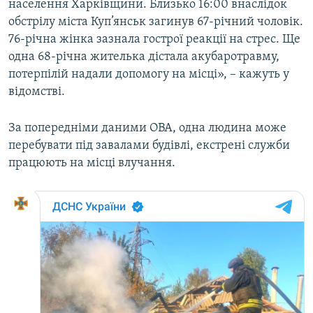
населення Харківщини. Близько 16:00 внаслідок
Усі сайти RFE/RL
обстрілу міста Куп’янськ загинув 67-річний чоловік.
76-річна жінка зазнала гострої реакції на стрес. Ще
одна 68-річна жителька дістала акубаротравму,
потерпілій надали допомогу на місці», – кажуть у
відомстві.
За попередніми даними ОВА, одна людина може
перебувати під завалами будівлі, екстрені служби
працюють на місці влучання.