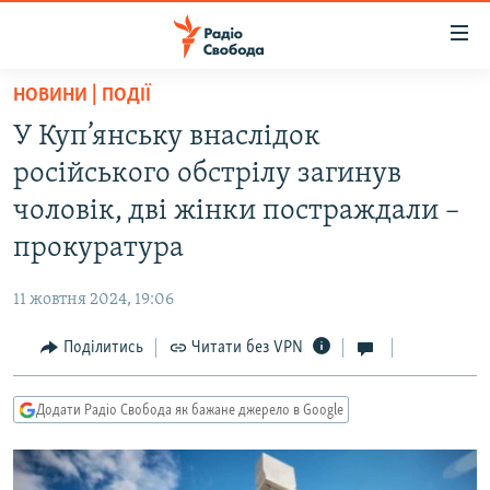
Доступність
посилання
Перейти
НОВИНИ | ПОДІЇ
до
РАДІО СВОБОДА – 70 РОКІВ
У Куп’янську внаслідок
основного
ВСЕ ЗА ДОБУ
матеріалу
російського обстрілу загинув
СТАТТІ
Перейти
чоловік, дві жінки постраждали –
до
ВІЙНА
ПОЛІТИКА
прокуратура
основної
РОСІЙСЬКА «ФІЛЬТРАЦІЯ»
ЕКОНОМІКА
навігації
11 жовтня 2024, 19:06
Перейти
ДОНБАС.РЕАЛІЇ
СУСПІЛЬСТВО
до
Поділитись
Читати без VPN
КРИМ.РЕАЛІЇ
КУЛЬТУРА
пошуку
ТИ ЯК?
СПОРТ
Додати Радіо Свобода як бажане джерело в Google
СХЕМИ
УКРАЇНА
КИТАЙ.ВИКЛИКИ
СВІТ