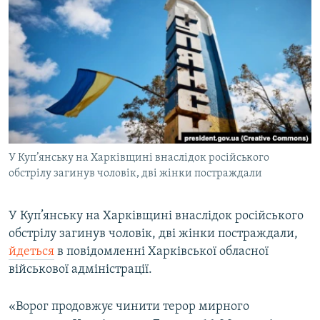
МУЛЬТИМЕДІА
ФОТО
СПЕЦПРОЄКТИ
ПОДКАСТИ
КРИМ РЕАЛІЇ
РУС
У Куп’янську на Харківщині внаслідок російського
УКР
обстрілу загинув чоловік, дві жінки постраждали
КТАТ
У Куп’янську на Харківщині внаслідок російського
обстрілу загинув чоловік, дві жінки постраждали,
ДОЛУЧАЙСЯ!
йдеться
в повідомленні Харківської обласної
військової адміністрації.
«Ворог продовжує чинити терор мирного