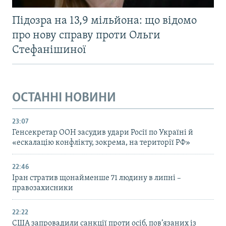
Підозра на 13,9 мільйона: що відомо
про нову справу проти Ольги
Стефанішиної
ОСТАННІ НОВИНИ
23:07
Генсекретар ООН засудив удари Росії по Україні й
«ескалацію конфлікту, зокрема, на території РФ»
22:46
Іран стратив щонайменше 71 людину в липні –
правозахисники
22:22
США запровадили санкції проти осіб, пов’язаних із