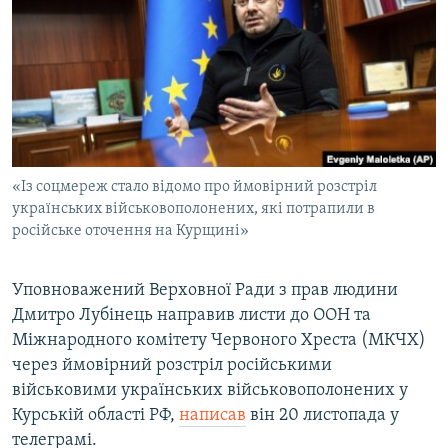
КИТАЙ.ВИКЛИКИ
МУЛЬТИМЕДІА
ФОТО
СПЕЦПРОЄКТИ
ПОДКАСТИ
«Із соцмереж стало відомо про ймовірний розстріл
українських військовополонених, які потрапили в
КРИМ РЕАЛІЇ
російське оточення на Курщині»
РУС
УКР
Уповноважений Верховної Ради з прав людини
КТАТ
Дмитро Лубінець направив листи до ООН та
Міжнародного комітету Червоного Хреста (МКЧХ)
через ймовірний розстріл російськими
ДОЛУЧАЙСЯ!
військовими українських військовополонених у
Курській області РФ,
написав
він 20 листопада у
телеграмі.