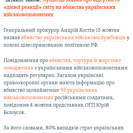
Читайте також:
Лубінець заявив про відсутність
«дієвої реакції» світу на вбивства українських
військовополонених
Генеральний прокурор Андрій Костін 15 жовтня
назвав
вбивство українських військовослужбовців
у
полоні цілеспрямованою політикою РФ.
Повідомлення про
вбивства, тортури й жорстоке
поводження
з українськими військовополоненими
надходять регулярно. Загалом українські
правоохоронні органи мають інформацію про
вбивство щонайменше
93 українських
військовополонених
російськими солдатами,
повідомив 4 жовтня представник ОГП Юрій
Бєлоусов.
За його словами, 80% випадків страт українських