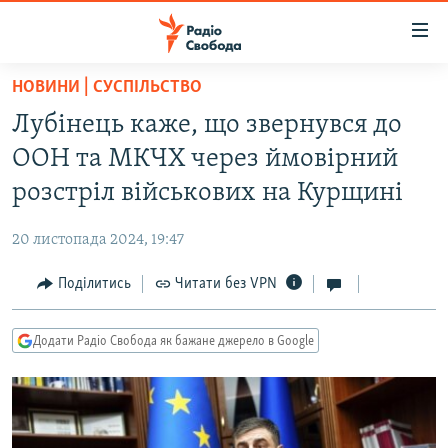
Доступність
посилання
Перейти
НОВИНИ | СУСПІЛЬСТВО
до
РАДІО СВОБОДА – 70 РОКІВ
Лубінець каже, що звернувся до
основного
ВСЕ ЗА ДОБУ
матеріалу
ООН та МКЧХ через ймовірний
СТАТТІ
Перейти
розстріл військових на Курщині
до
ВІЙНА
ПОЛІТИКА
основної
20 листопада 2024, 19:47
РОСІЙСЬКА «ФІЛЬТРАЦІЯ»
ЕКОНОМІКА
навігації
Перейти
Поділитись
Читати без VPN
ДОНБАС.РЕАЛІЇ
СУСПІЛЬСТВО
до
КРИМ.РЕАЛІЇ
КУЛЬТУРА
пошуку
Додати Радіо Свобода як бажане джерело в Google
ТИ ЯК?
СПОРТ
СХЕМИ
УКРАЇНА
ПРИАЗОВ’Я
СВІТ