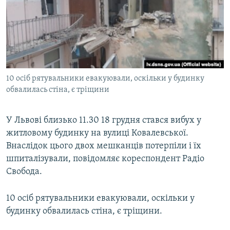
КИТАЙ.ВИКЛИКИ
МУЛЬТИМЕДІА
ФОТО
СПЕЦПРОЄКТИ
10 осіб рятувальники евакуювали, оскільки у будинку
ПОДКАСТИ
обвалилась стіна, є тріщини
КРИМ РЕАЛІЇ
У Львові близько 11.30 18 грудня стався вибух у
РУС
житловому будинку на вулиці Ковалевської.
УКР
Внаслідок цього двох мешканців потерпіли і їх
шпиталізували, повідомляє кореспондент Радіо
КТАТ
Свобода.
ДОЛУЧАЙСЯ!
10 осіб рятувальники евакуювали, оскільки у
будинку обвалилась стіна, є тріщини.