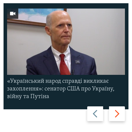
«Український народ справді викликає
захоплення»: сенатор США про Україну,
війну та Путіна
Назад
Вперед