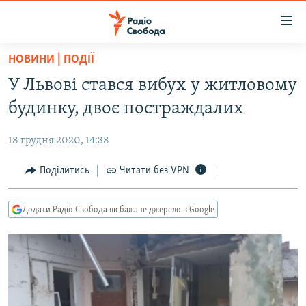
Доступність
посилання
Перейти
НОВИНИ | ПОДІЇ
до
РАДІО СВОБОДА – 70 РОКІВ
У Львові стався вибух у житловому
основного
ВСЕ ЗА ДОБУ
матеріалу
будинку, двоє постраждалих
СТАТТІ
Перейти
до
18 грудня 2020, 14:38
ВІЙНА
ПОЛІТИКА
основної
РОСІЙСЬКА «ФІЛЬТРАЦІЯ»
Поділитись
Читати без VPN
ЕКОНОМІКА
навігації
Перейти
ДОНБАС.РЕАЛІЇ
СУСПІЛЬСТВО
до
Додати Радіо Свобода як бажане джерело в Google
КРИМ.РЕАЛІЇ
КУЛЬТУРА
пошуку
ТИ ЯК?
СПОРТ
СХЕМИ
УКРАЇНА
ПРИАЗОВ’Я
СВІТ