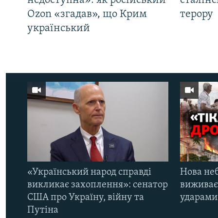
недоступна»: як російський
сталінс
Ozon «згадав», що Крим
терору
український
«Український народ справді
Нова неб
викликає захоплення»: сенатор
виживає
США про Україну, війну та
ударами 
Путіна