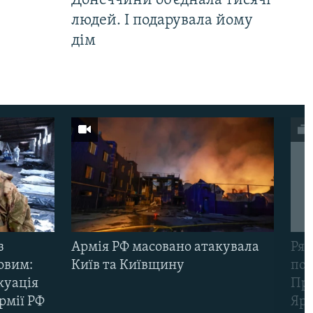
Донеччини об’єднала тисячі
людей. І подарувала йому
дім
з
Армія РФ масовано атакувала
Рят
овим:
Київ та Київщину
пов
куація
Про
рмії РФ
Яр