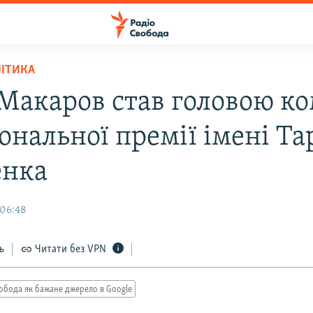
ЛІТИКА
Макаров став головою ко
ональної премії імені Та
енка
 06:48
ь
Читати без VPN
обода як бажане джерело в Google