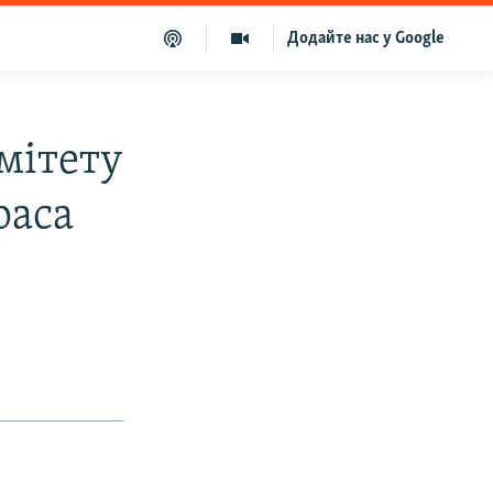
Додайте нас у Google
мітету
раса