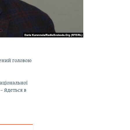
ений головою
аціональної
– йдеться в