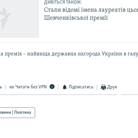
ДИВІТЬСЯ ТАКОЖ:
Стали відомі імена лауреатів цьо
Шевченківської премії
а премія – найвища державна нагорода України в галуз
ь
Читати без VPN
Підписатись
Друк
овини | Політика