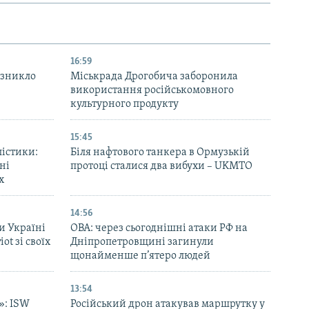
16:59
 зникло
Міськрада Дрогобича заборонила
використання російськомовного
культурного продукту
15:45
лістики:
Біля нафтового танкера в Ормузькій
ні
протоці сталися два вибухи – UKMTO
х
14:56
и Україні
ОВА: через сьогоднішні атаки РФ на
ot зі своїх
Дніпропетровщині загинули
щонайменше п’ятеро людей
13:54
»: ISW
Російський дрон атакував маршрутку у