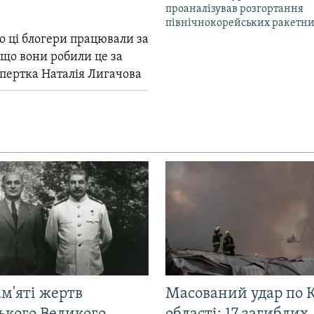
проаналізував розгортання
північнокорейських ракетни
о ці блогери працювали за
 що вони робили це за
спертка Наталія Лигачова
м'яті жертв
Масований удар по К