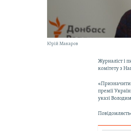
Юрій Макаров
Журналіст і 
комітету з На
«Призначити 
премії Україн
указі Володим
Повідомляєтьс