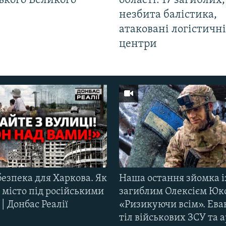
ького Великого
області: 17 загиблих,
незбита балістика,
атаковані логістичні
центри
езпека для Харкова. Як
Наша остання зйомка і
 місто під російськими
загиблим Олексієм Юк
| Донбас Реалії
«Ризикуючи всім». Ева
тіл військових ЗСУ та а