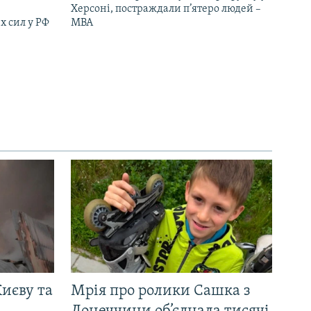
Херсоні, постраждали п’ятеро людей –
х сил у РФ
МВА
иєву та
Мрія про ролики Сашка з