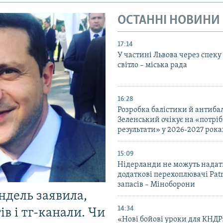
ОСТАННІ НОВИНИ
17:14
У частині Львова через спеку
світло – міська рада
16:28
Розробка балістики й антиба
Зеленський очікує на «потріб
результати» у 2026-2027 рока
15:09
Нідерланди не можуть надат
додаткові перехоплювачі Patri
запасів – Міноборони
ндель заявила,
14:34
в і тг-канали. Чи
«Нові бойові уроки для КНДР