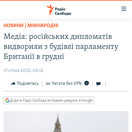
Доступність
посилання
Перейти
НОВИНИ | МІЖНАРОДНІ
до
РАДІО СВОБОДА – 70 РОКІВ
Медіа: російських дипломатів
основного
ВСЕ ЗА ДОБУ
матеріалу
видворили з будівлі парламенту
СТАТТІ
Перейти
Британії в грудні
до
ВІЙНА
ПОЛІТИКА
основної
17 січня 2025, 08:12
РОСІЙСЬКА «ФІЛЬТРАЦІЯ»
ЕКОНОМІКА
навігації
Перейти
Поділитись
Читати без VPN
ДОНБАС.РЕАЛІЇ
СУСПІЛЬСТВО
до
КРИМ.РЕАЛІЇ
КУЛЬТУРА
пошуку
Додати Радіо Свобода як бажане джерело в Google
ТИ ЯК?
СПОРТ
СХЕМИ
УКРАЇНА
КИТАЙ.ВИКЛИКИ
СВІТ