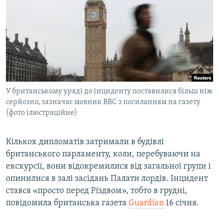
МУЛЬТИМЕДІА
ФОТО
СПЕЦПРОЄКТИ
ПОДКАСТИ
КРИМ РЕАЛІЇ
У британському уряді до інциденту поставилися більш ніж
РУС
серйозно, зазначає мовник BBC з посиланням на газету
(фото ілюстраційне)
УКР
КТАТ
Кількох дипломатів затримали в будівлі
британського парламенту, коли, перебуваючи на
ДОЛУЧАЙСЯ!
екскурсії, вони відокремилися від загальної групи і
опинилися в залі засідань Палати лордів. Інцидент
стався «просто перед Різдвом», тобто в грудні,
повідомила британська газета
Guardian
16 січня.