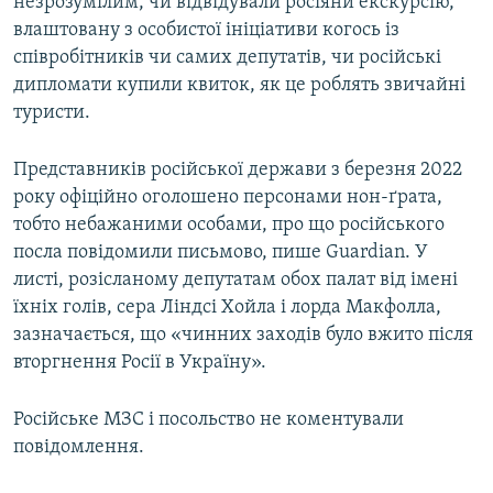
незрозумілим, чи відвідували росіяни екскурсію,
влаштовану з особистої ініціативи когось із
співробітників чи самих депутатів, чи російські
дипломати купили квиток, як це роблять звичайні
туристи.
Представників російської держави з березня 2022
року офіційно оголошено персонами нон-ґрата,
тобто небажаними особами, про що російського
посла повідомили письмово, пише Guardian. У
листі, розісланому депутатам обох палат від імені
їхніх голів, сера Ліндсі Хойла і лорда Макфолла,
зазначається, що «чинних заходів було вжито після
вторгнення Росії в Україну».
Російське МЗС і посольство не коментували
повідомлення.