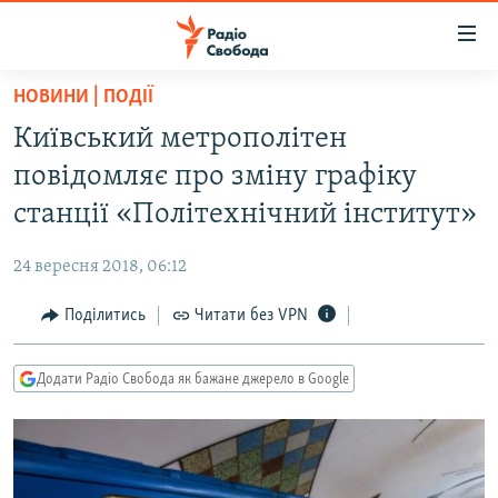
Доступність
посилання
Перейти
НОВИНИ | ПОДІЇ
до
РАДІО СВОБОДА – 70 РОКІВ
Київський метрополітен
основного
ВСЕ ЗА ДОБУ
матеріалу
повідомляє про зміну графіку
СТАТТІ
Перейти
станції «Політехнічний інститут»
до
ВІЙНА
ПОЛІТИКА
основної
24 вересня 2018, 06:12
РОСІЙСЬКА «ФІЛЬТРАЦІЯ»
ЕКОНОМІКА
навігації
Перейти
Поділитись
Читати без VPN
ДОНБАС.РЕАЛІЇ
СУСПІЛЬСТВО
до
КРИМ.РЕАЛІЇ
КУЛЬТУРА
пошуку
Додати Радіо Свобода як бажане джерело в Google
ТИ ЯК?
СПОРТ
СХЕМИ
УКРАЇНА
КИТАЙ.ВИКЛИКИ
СВІТ