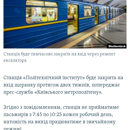
МУЛЬТИМЕДІА
ФОТО
СПЕЦПРОЄКТИ
ПОДКАСТИ
КРИМ РЕАЛІЇ
Станція буде тимчасово закрита на вхід через ремонт
РУС
ексалатора
УКР
Станція «Політехнічний інститут» буде закрита на
КТАТ
вхід щоранку протягом двох тижнів, попереджає
прес-служба «Київського метрополітену».
ДОЛУЧАЙСЯ!
Згідно з повідомленням, станція не прийматиме
пасажирів з 7:45 по 10:25 кожен робочий день,
натомість на вихід працюватиме в звичайному
режимі.