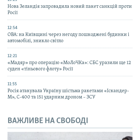
Нова Зеландія запровадила новий пакет санкцій проти
Росії
12:54
ОВА: на Київщині через негоду пошкоджені будинки і
автомобілі, зникло світло
12:21
«Мадяр» про операцію «МоЛоЧКа»: СБС уразили ще 12
суден «тіньового флоту» Росії
11:55
Росія атакувала Україну шістьма ракетами «Іскандер-
М», С-400 та 151 ударним дроном – ЗСУ
ВАЖЛИВЕ НА СВОБОДІ